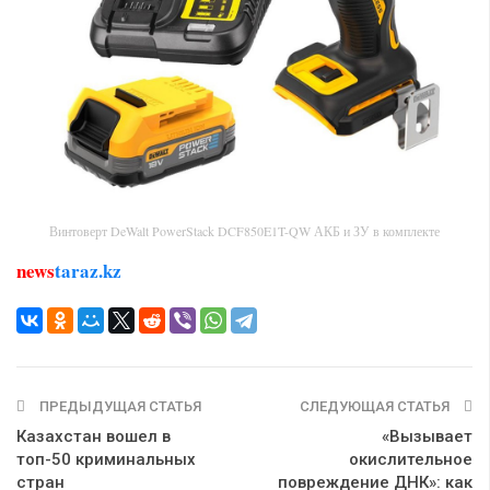
Винтоверт DeWalt PowerStack DCF850E1T-QW АКБ и ЗУ в комплекте
news
taraz.kz
ПРЕДЫДУЩАЯ СТАТЬЯ
СЛЕДУЮЩАЯ СТАТЬЯ
Казахстан вошел в
«Вызывает
топ-50 криминальных
окислительное
стран
повреждение ДНК»: как