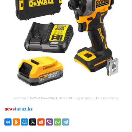
Винтоверт DeWalt PowerStack DCF850E1T-QW АКБ и ЗУ в комплекте
news
taraz.kz