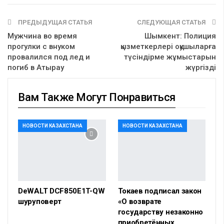
ПРЕДЫДУЩАЯ СТАТЬЯ
СЛЕДУЮЩАЯ СТАТЬЯ
Мужчина во время
Шымкент: Полиция
прогулки с внуком
қызметкерлері оқушыларға
провалился под лед и
түсіндірме жұмыстарын
погиб в Атырау
жүргізді
Вам Также Могут Понравиться
НОВОСТИ КАЗАХСТАНА
НОВОСТИ КАЗАХСТАНА
DeWALT DCF850E1T-QW
Токаев подписал закон
шуруповерт
«О возврате
государству незаконно
приобретённых