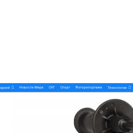
Новости Мира
СНГ
Спорт
Фоторепортажи
qparat
Технологии
Patek Philippe Calatrava DATE – A True Symbol Of Eleg
 Новости Казахстана