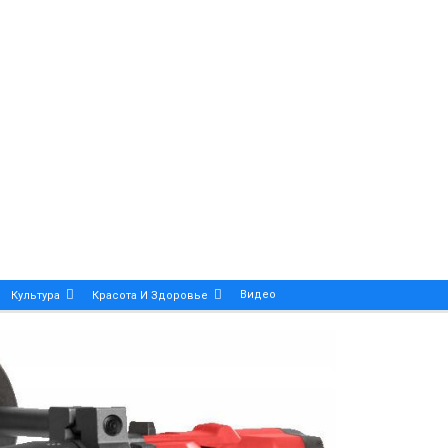
Видео
Культура
Красота И Здоровье
Калейдоскоп
ance And Precision