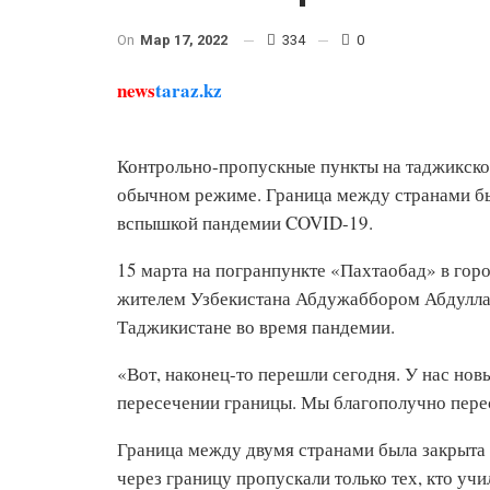
On
Мар 17, 2022
334
0
news
taraz.kz
Контрольно-пропускные пункты на таджикско-
обычном режиме. Граница между странами был
вспышкой пандемии COVID-19.
15 марта на погранпункте «Пахтаобад» в гор
жителем Узбекистана Абдужаббором Абдуллаев
Таджикистане во время пандемии.
«Вот, наконец-то перешли сегодня. У нас новы
пересечении границы. Мы благополучно перес
Граница между двумя странами была закрыта д
через границу пропускали только тех, кто учи