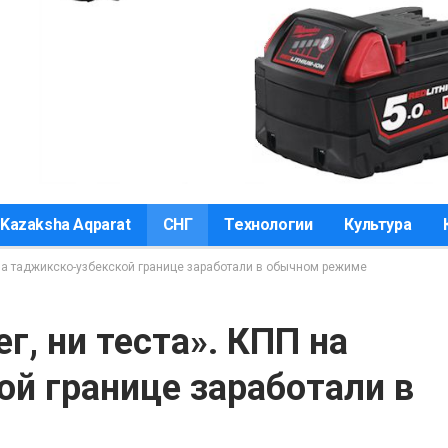
Kazaksha Aqparat
СНГ
Технологии
Культура
П на таджикско-узбекской границе заработали в обычном режиме
г, ни теста». КПП на
й границе заработали в