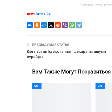
Винтоверт DeWalt Powe
news
taraz.kz
ПРЕДЫДУЩАЯ СТАТЬЯ
Қырғызстан Қазақстаннан шекараны ашуын
сұрайды
Вам Также Могут Понравиться
СНГ
СНГ