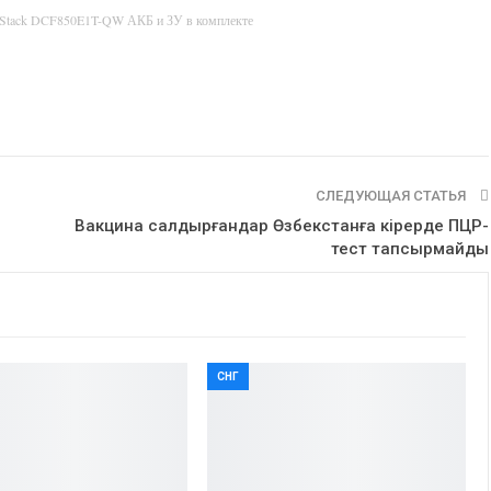
rStack DCF850E1T-QW АКБ и ЗУ в комплекте
СЛЕДУЮЩАЯ СТАТЬЯ
Вакцина салдырғандар Өзбекстанға кірерде ПЦР-
тест тапсырмайды
СНГ