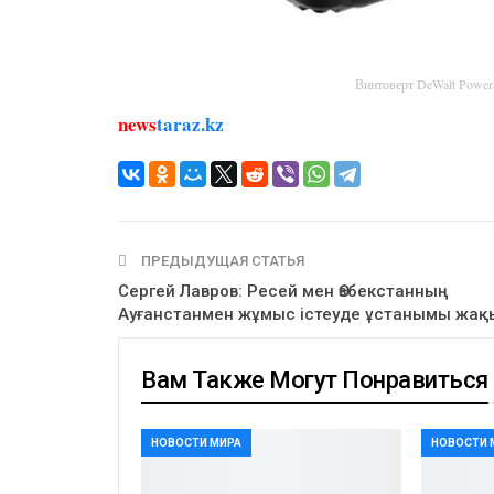
Винтоверт DeWalt Powe
news
taraz.kz
ПРЕДЫДУЩАЯ СТАТЬЯ
Сергей Лавров: Ресей мен Өзбекстанның
Ауғанстанмен жұмыс істеуде ұстанымы жақ
Вам Также Могут Понравиться
НОВОСТИ МИРА
НОВОСТИ 