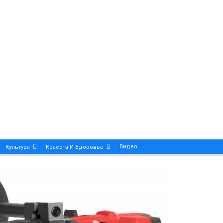
Видео
Культура
Красота И Здоровье
Калейдоскоп
ance And Precision