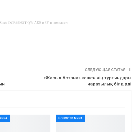
rStack DCF850E1T-QW АКБ и ЗУ в комплекте
СЛЕДУЮЩАЯ СТАТЬЯ
«Жасыл Астана» кешенінің тұрғындары
ын
наразылық білдірді
МИРА
НОВОСТИ МИРА