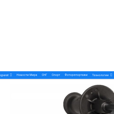
Новости Мира
СНГ
Спорт
Фоторепортажи
qparat
Технологии
Patek Philippe Calatrava DATE – A True Symbol Of Eleg
 Новости Казахстана