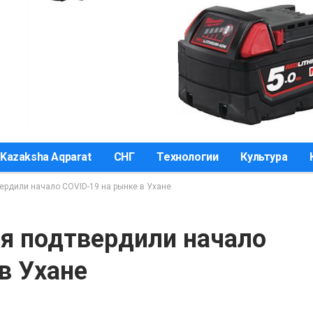
Kazaksha Aqparat
СНГ
Технологии
Культура
рдили начало COVID-19 на рынке в Ухане
я подтвердили начало
в Ухане