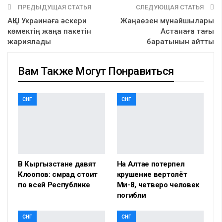
ПРЕДЫДУЩАЯ СТАТЬЯ
СЛЕДУЮЩАЯ СТАТЬЯ
АҚШ Украинаға әскери
Жаңаөзен мұнайшылары
көмектің жаңа пакетін
Астанаға тағы
жариялады
баратынын айтты
Вам Также Могут Понравиться
СНГ
СНГ
В Кыргызстане давят
На Алтае потерпел
Клоопов: смрад стоит
крушение вертолёт
по всей Республике
Ми-8, четверо человек
погибли
СНГ
СНГ