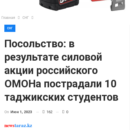
Главная
СНГ
СНГ
Посольство: в
результате силовой
акции российского
ОМОНа пострадали 10
таджикских студентов
On
Июн 1, 2023
162
0
news
taraz.kz