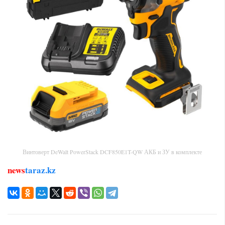
Винтоверт DeWalt PowerStack DCF850E1T-QW АКБ и ЗУ в комплекте
news
taraz.kz