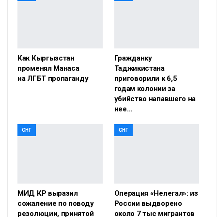
Как Кыргызстан
Гражданку
променял Манаса
Таджикистана
на ЛГБТ пропаганду
приговорили к 6,5
годам колонии за
убийство напавшего на
нее…
СНГ
СНГ
МИД КР выразил
Операция «Нелегал»: из
сожаление по поводу
России выдворено
резолюции, принятой
около 7 тыс мигрантов