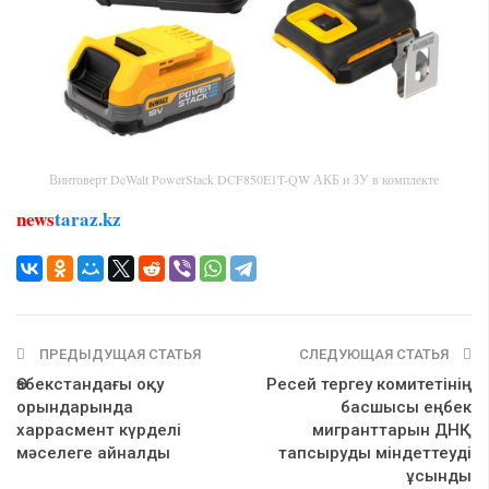
Винтоверт DeWalt PowerStack DCF850E1T-QW АКБ и ЗУ в комплекте
news
taraz.kz
ПРЕДЫДУЩАЯ СТАТЬЯ
СЛЕДУЮЩАЯ СТАТЬЯ
Өзбекстандағы оқу
Ресей тергеу комитетінің
орындарында
басшысы еңбек
харрасмент күрделі
мигранттарын ДНҚ
мәселеге айналды
тапсыруды міндеттеуді
ұсынды