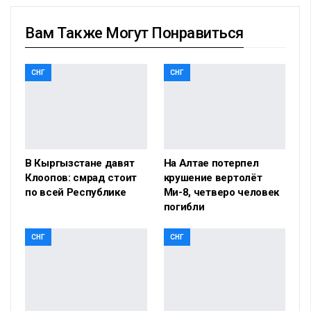
Вам Также Могут Понравиться
СНГ
СНГ
В Кыргызстане давят
На Алтае потерпел
Клоопов: смрад стоит
крушение вертолёт
по всей Республике
Ми-8, четверо человек
погибли
СНГ
СНГ