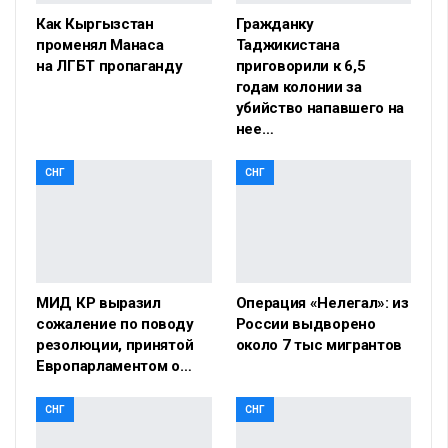
Как Кыргызстан
Гражданку
променял Манаса
Таджикистана
на ЛГБТ пропаганду
приговорили к 6,5
годам колонии за
убийство напавшего на
нее…
СНГ
СНГ
МИД КР выразил
Операция «Нелегал»: из
сожаление по поводу
России выдворено
резолюции, принятой
около 7 тыс мигрантов
Европарламентом о…
СНГ
СНГ