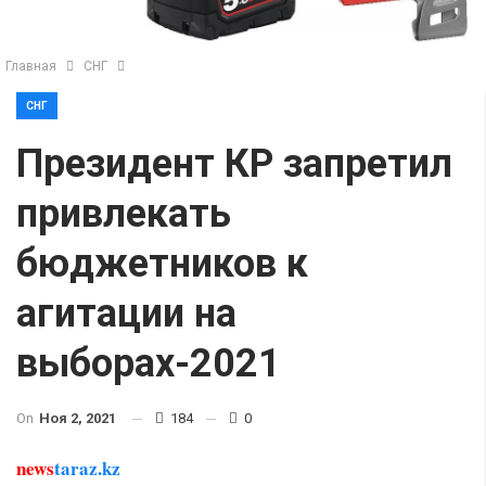
Главная
СНГ
СНГ
Президент КР запретил
привлекать
бюджетников к
агитации на
выборах-2021
On
Ноя 2, 2021
184
0
news
taraz.kz