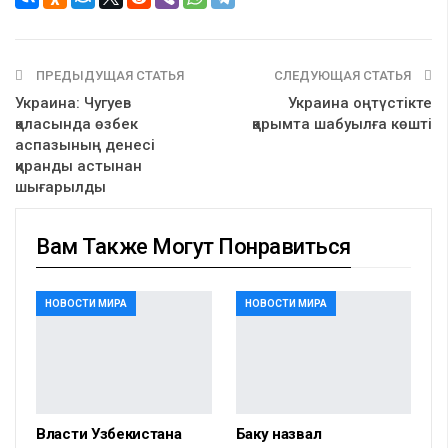
ПРЕДЫДУЩАЯ СТАТЬЯ
СЛЕДУЮЩАЯ СТАТЬЯ
Украина: Чугуев
Украина оңтүстікте
қаласында өзбек
қарымта шабуылға көшті
аспазының денесі
қиранды астынан
шығарылды
Вам Также Могут Понравиться
НОВОСТИ МИРА
НОВОСТИ МИРА
Власти Узбекистана
Баку назвал