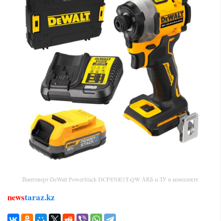
Винтоверт DeWalt PowerStack DCF850E1T-QW АКБ и ЗУ в комплекте
news
taraz.kz