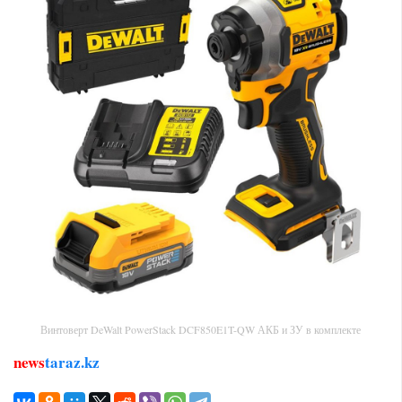
Винтоверт DeWalt PowerStack DCF850E1T-QW АКБ и ЗУ в комплекте
news
taraz.kz