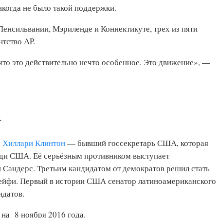
икогда не было такой поддержки.
енсильвании, Мэриленде и Коннектикуте, трех из пяти
нтство AP.
 что это действительно нечто особенное. Это движение», —
k
я
Хиллари Клинтон
— бывший госсекретарь США, которая
леди США. Её серьёзным противником выступает
 Сандерс. Третьим кандидатом от демократов решил стать
ейфи. Первый в истории США сенатор латиноамериканского
идатов.
на 8 ноября 2016 года.