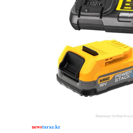
Винтоверт DeWalt Powe
news
taraz.kz