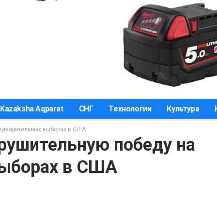
Kazaksha Aqparat
СНГ
Технологии
Культура
едварительных выборах в США
рушительную победу на
выборах в США