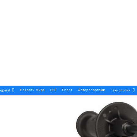
Новости Мира
СНГ
Спорт
Фоторепортажи
qparat
Технологии
Patek Philippe Calatrava DATE – A True Symbol Of Eleg
 Новости Казахстана