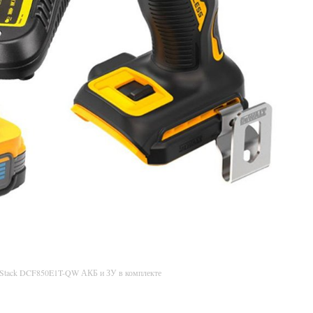
rStack DCF850E1T-QW АКБ и ЗУ в комплекте