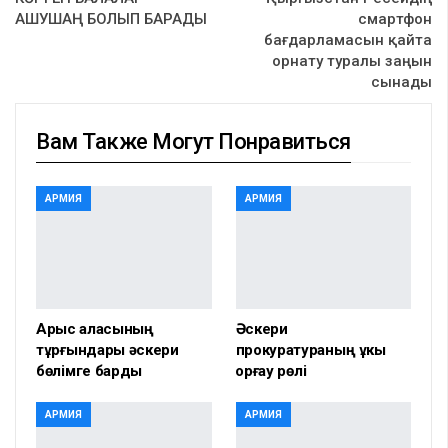
АШУШАҢ БОЛЫП БАРАДЫ
смартфон
бағдарламасын қайта
орнату туралы заңын
сынады
Вам Также Могут Понравиться
АРМИЯ
АРМИЯ
Арыс қаласының
Әскери
тұрғындары әскери
прокуратураның құкық
бөлімге барды
қорғау рөлі
АРМИЯ
АРМИЯ