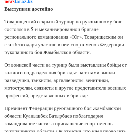
news
taraz.kz
Выступили достойно
Товарищеский открытый турнир по рукопашному бою
состоялся в 5-й механизированной бригаде
регионального командования «Юг». Товарищеским он
стал благодаря участию в нем спортсменов Федерации
рукопашного боя Жамбылской области.
От воинской части на турнир были выставлены бойцы от
каждого подразделения бригады: на татами вышли
разведчики, танкисты, артиллеристы, зенитчики,
мотострелки, связисты и другие представители военных
профессий, представленных в бригаде.
Президент Федерации рукопашного боя Жамбылской
области Куанышбек Батырбаев поблагодарил
командование части за приглашение спортсменов-
рукопашников области. Он отметил, что идея проводить