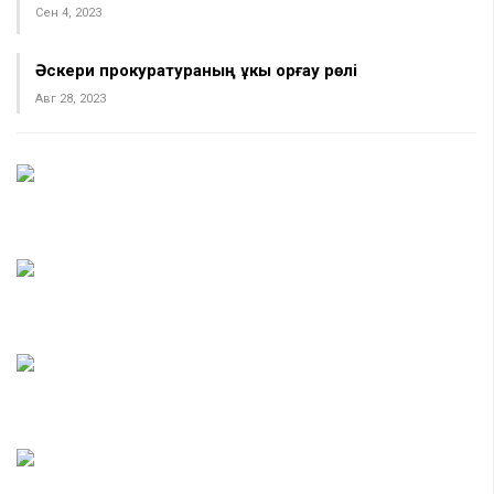
Сен 4, 2023
Әскери прокуратураның құкық қорғау рөлі
Авг 28, 2023