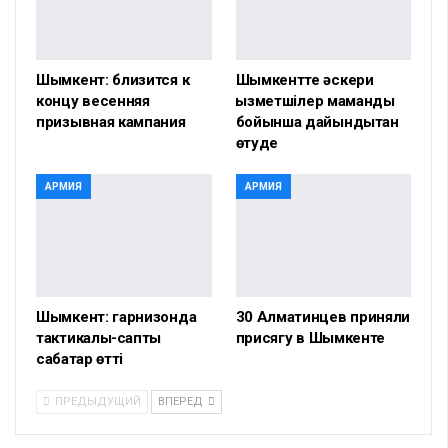
Шымкент: близится к
Шымкентте әскери
концу весенняя
қызметшілер мамандық
призывная кампания
бойынша дайындықтан
өтуде
АРМИЯ
АРМИЯ
Шымкент: гарнизонда
30 Алматинцев приняли
тактикалық-саптық
присягу в Шымкенте
сабақтар өтті
ПРЕДЫДУЩИЙ
ВПЕРЕД