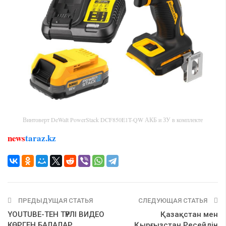
Винтоверт DeWalt PowerStack DCF850E1T-QW АКБ и ЗУ в комплекте
news
taraz.kz
ПРЕДЫДУЩАЯ СТАТЬЯ
СЛЕДУЮЩАЯ СТАТЬЯ
YOUTUBE-ТЕН ТҮРЛІ ВИДЕО
Қазақстан мен
КӨРГЕН БАЛАЛАР
Қырғызстан Ресейдің