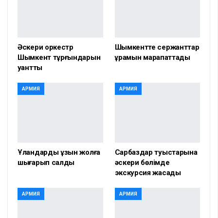
Әскери оркестр
Шымкентте сержанттар
Шымкент тұрғындарын
құрамын марапаттады
қуантты
АРМИЯ
АРМИЯ
Ұландарды ұзын жолға
Сарбаздар туыстарына
шығарып салды
әскери бөлімде
экскурсия жасады
АРМИЯ
АРМИЯ