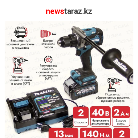
news
taraz.kz