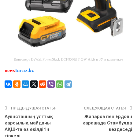
Винтоверт DeWalt PowerStack DCF850E1T-QW АКБ и ЗУ в комплекте
news
taraz.kz
ПРЕДЫДУЩАЯ СТАТЬЯ
СЛЕДУЮЩАЯ СТАТЬЯ
Ауғанстанның ұлттық
Жапаров пен Ердоған
қарсылық майданы
қарашада Стамбулда
АҚШ-та өз өкілдігін
кездеседі
тіркеді