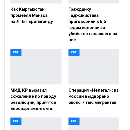
Как Кыргызстан
Гражданку
променял Манаса
Таджикистана
на ЛГБТ пропаганду
приговорили к 6,5
годам колонии за
убийство напавшего на
нее…
СНГ
СНГ
МИД КР выразил
Операция «Нелегал»: из
сожаление по поводу
России выдворено
резолюции, принятой
около 7 тыс мигрантов
Европарламентом о…
СНГ
СНГ