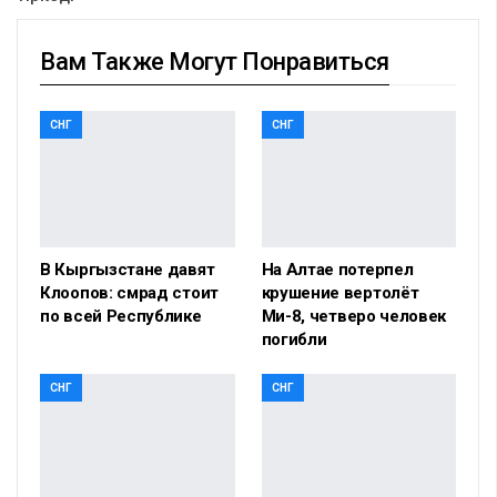
Вам Также Могут Понравиться
СНГ
СНГ
В Кыргызстане давят
На Алтае потерпел
Клоопов: смрад стоит
крушение вертолёт
по всей Республике
Ми-8, четверо человек
погибли
СНГ
СНГ