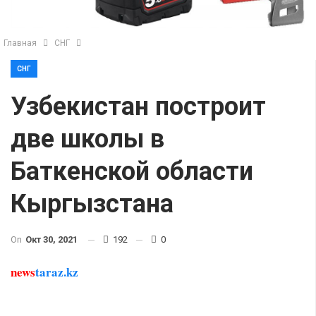
Главная
СНГ
СНГ
Узбекистан построит
две школы в
Баткенской области
Кыргызстана
On
Окт 30, 2021
192
0
news
taraz.kz