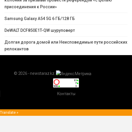
колонии за призывы провести референдум «с целью
присоединения к России»
Samsung Galaxy A54 5G 6 ГБ/128 ГБ
DeWALT DCF850E1T-QW шуруповерт
Долгая дорога домой или Неисповедимые пути российских
релокантов
© 2026 - newstaraz.kz.
Контакты
Translate »