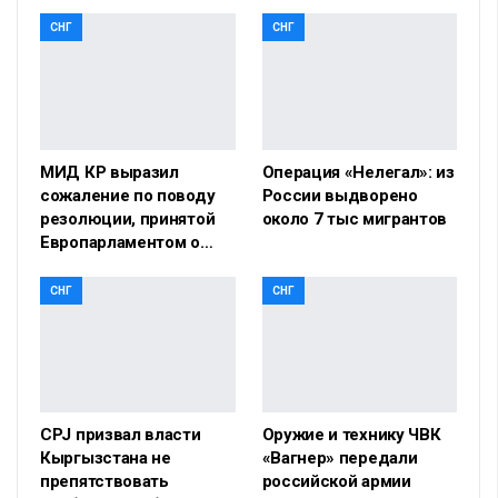
СНГ
СНГ
МИД КР выразил
Операция «Нелегал»: из
сожаление по поводу
России выдворено
резолюции, принятой
около 7 тыс мигрантов
Европарламентом о…
СНГ
СНГ
CPJ призвал власти
Оружие и технику ЧВК
Кыргызстана не
«Вагнер» передали
препятствовать
российской армии