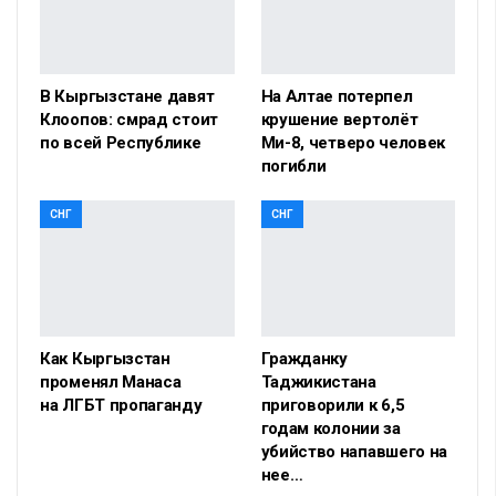
В Кыргызстане давят
На Алтае потерпел
Клоопов: смрад стоит
крушение вертолёт
по всей Республике
Ми-8, четверо человек
погибли
СНГ
СНГ
Как Кыргызстан
Гражданку
променял Манаса
Таджикистана
на ЛГБТ пропаганду
приговорили к 6,5
годам колонии за
убийство напавшего на
нее…