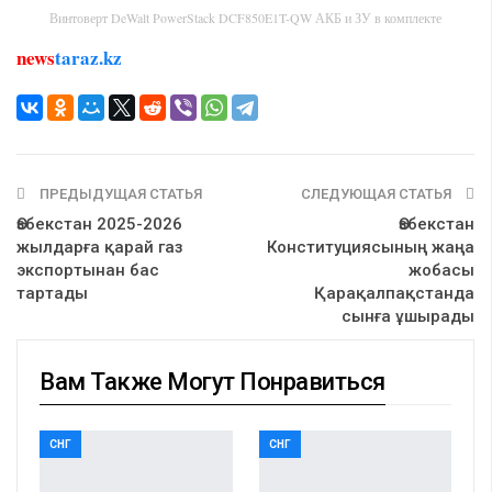
Винтоверт DeWalt PowerStack DCF850E1T-QW АКБ и ЗУ в комплекте
news
taraz.kz
ПРЕДЫДУЩАЯ СТАТЬЯ
СЛЕДУЮЩАЯ СТАТЬЯ
Өзбекстан 2025-2026
Өзбекстан
жылдарға қарай газ
Конституциясының жаңа
экспортынан бас
жобасы
тартады
Қарақалпақстанда
сынға ұшырады
Вам Также Могут Понравиться
СНГ
СНГ