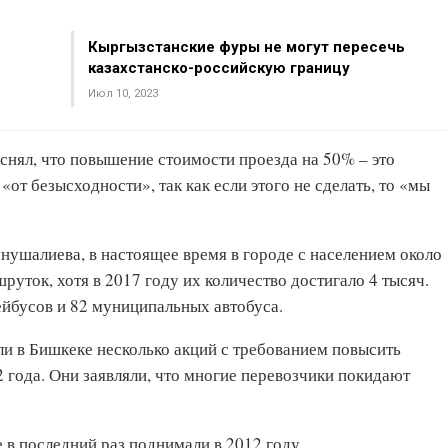
Кыргызстанские фуры не могут пересечь
казахстанско-российскую границу
Июл 10, 2023
нял, что повышение стоимости проезда на 50% – это
«от безысходности», так как если этого не сделать, то «мы
ушалиева, в настоящее время в городе с населением около
руток, хотя в 2017 году их количество достигало 4 тысяч.
йбусов и 82 муниципальных автобуса.
и в Бишкеке несколько акций с требованием повысить
2 года. Они заявляли, что многие перевозчики покидают
 в последний раз поднимали в 2012 году.