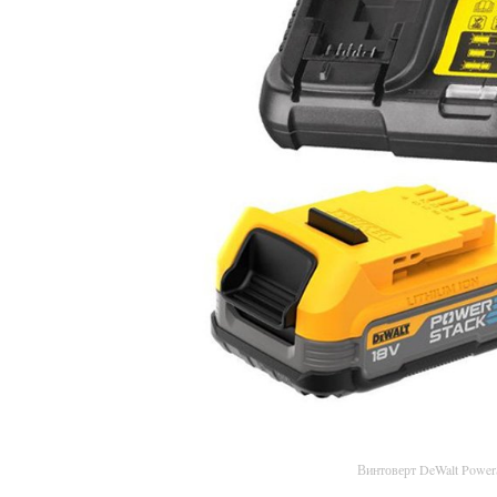
Винтоверт DeWalt Powe