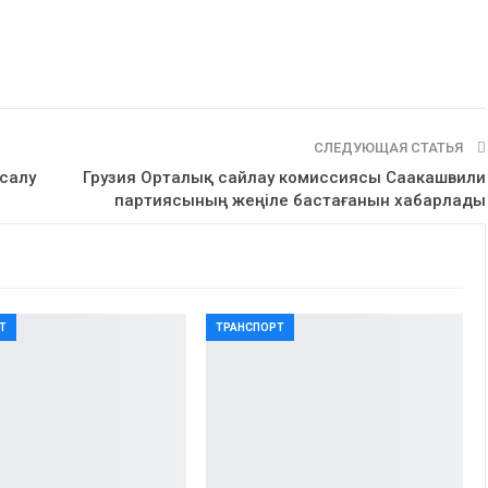
СЛЕДУЮЩАЯ СТАТЬЯ
 салу
Грузия Орталық сайлау комиссиясы Саакашвили
партиясының жеңіле бастағанын хабарлады
Т
ТРАНСПОРТ