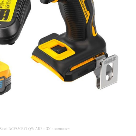
rStack DCF850E1T-QW АКБ и ЗУ в комплекте