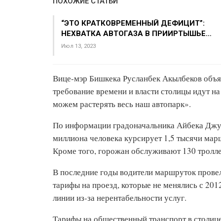
ПОХОЖИЕ СТАТЬИ
“ЭТО КРАТКОВРЕМЕННЫЙ ДЕФИЦИТ”:
НЕХВАТКА АВТОГАЗА В ПРИИРТЫШЬЕ…
Июл 13, 2023
Вице-мэр Бишкека Русланбек Акылбеков объяс
требование времени и власти столицы идут на 
можем растерять весь наш автопарк».
По информации градоначальника Айбека Джун
миллиона человека курсирует 1,5 тысячи марш
Кроме того, горожан обслуживают 130 тролле
В последние годы водители маршруток провел
тарифы на проезд, которые не менялись с 201
линии из-за нерентабельности услуг.
Тарифы на общественный транспорт в столице