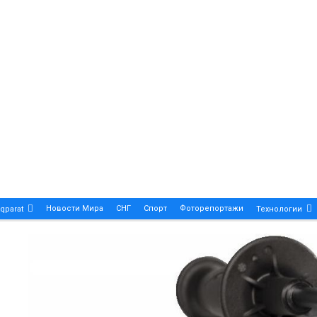
Новости Мира
СНГ
Спорт
Фоторепортажи
qparat
Технологии
Patek Philippe Calatrava DATE – A True Symbol Of Eleg
 Новости Казахстана