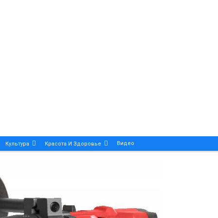
Видео
Культура
Красота И Здоровье
Калейдоскоп
ance And Precision