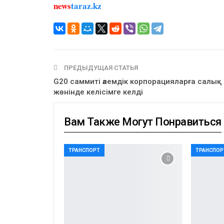
news
taraz.kz
ПРЕДЫДУЩАЯ СТАТЬЯ
G20 саммиті әлемдік корпорацияларға салық
жөнінде келісімге келді
Вам Также Могут Понравиться
ТРАНСПОРТ
ТРАНСПОР