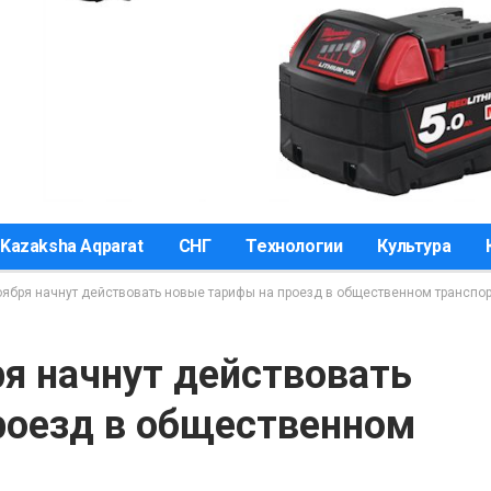
Kazaksha Aqparat
СНГ
Технологии
Культура
оября начнут действовать новые тарифы на проезд в общественном транспо
ря начнут действовать
роезд в общественном