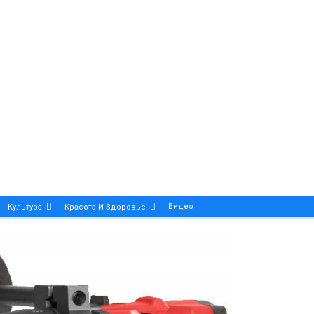
Видео
Культура
Красота И Здоровье
Калейдоскоп
ance And Precision