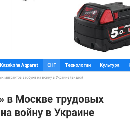
Kazaksha Aqparat
СНГ
Технологии
Культура
ых мигрантов вербуют на войну в Украине (видео)
» в Москве трудовых
на войну в Украине