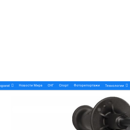
Новости Мира
СНГ
Спорт
Фоторепортажи
qparat
Технологии
Patek Philippe Calatrava DATE – A True Symbol Of Eleg
 Новости Казахстана