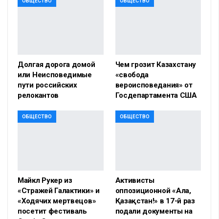
ОБЩЕСТВО
ОБЩЕСТВО
Долгая дорога домой
Чем грозит Казахстану
или Неисповедимые
«свобода
пути российских
вероисповедания» от
релокантов
Госдепартамента США
ОБЩЕСТВО
ОБЩЕСТВО
Майкл Рукер из
Активисты
«Стражей Галактики» и
оппозиционной «Алға,
«Ходячих мертвецов»
Қазақстан!» в 17-й раз
посетит фестиваль
подали документы на