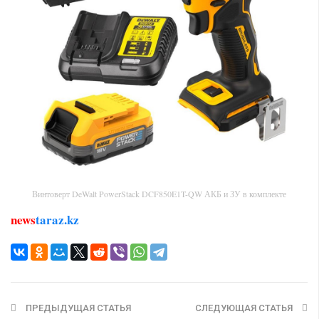
Винтоверт DeWalt PowerStack DCF850E1T-QW АКБ и ЗУ в комплекте
news
taraz.kz
ПРЕДЫДУЩАЯ СТАТЬЯ
СЛЕДУЮЩАЯ СТАТЬЯ