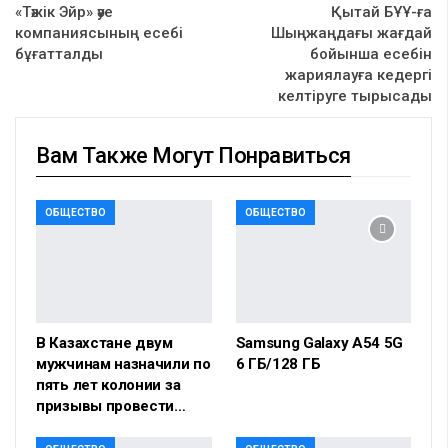
«Тәжік Эйр» әуе
Қытай БҰҰ-ға
компаниясының есебі
Шыңжаңдағы жағдай
бұғатталды
бойынша есебін
жариялауға кедергі
келтіруге тырысады
Вам Также Могут Понравиться
ОБЩЕСТВО
ОБЩЕСТВО
В Казахстане двум
Samsung Galaxy A54 5G
мужчинам назначили по
6 ГБ/128 ГБ
пять лет колонии за
призывы провести…