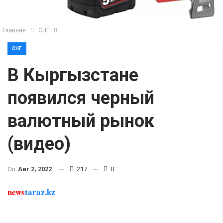
Главная
СНГ
СНГ
В Кыргызстане
появился черный
валютный рынок
(видео)
On
Авг 2, 2022
217
0
news
taraz.kz