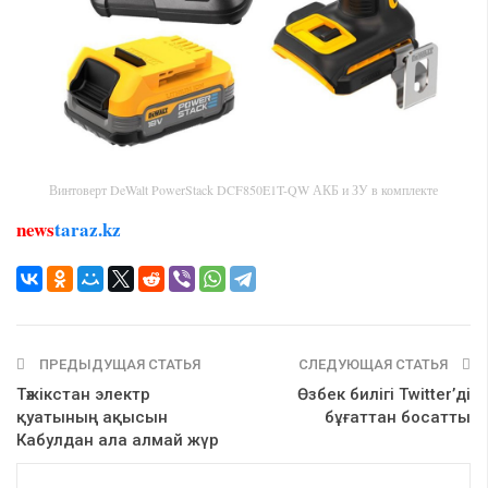
Винтоверт DeWalt PowerStack DCF850E1T-QW АКБ и ЗУ в комплекте
news
taraz.kz
ПРЕДЫДУЩАЯ СТАТЬЯ
СЛЕДУЮЩАЯ СТАТЬЯ
Тәжікстан электр
Өзбек билігі Twitter’ді
қуатының ақысын
бұғаттан босатты
Кабулдан ала алмай жүр