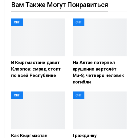
Вам Также Могут Понравиться
СНГ
СНГ
В Кыргызстане давят
На Алтае потерпел
Клоопов: смрад стоит
крушение вертолёт
по всей Республике
Ми-8, четверо человек
погибли
СНГ
СНГ
Как Кыргызстан
Гражданку