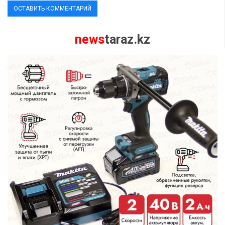
news
taraz.kz