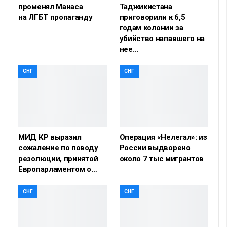
променял Манаса
Таджикистана
на ЛГБТ пропаганду
приговорили к 6,5
годам колонии за
убийство напавшего на
нее…
СНГ
СНГ
МИД КР выразил
Операция «Нелегал»: из
сожаление по поводу
России выдворено
резолюции, принятой
около 7 тыс мигрантов
Европарламентом о…
СНГ
СНГ