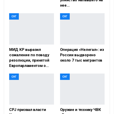
нее…
СНГ
СНГ
МИД КР выразил
Операция «Нелегал»: из
сожаление по поводу
России выдворено
резолюции, принятой
около 7 тыс мигрантов
Европарламентом о…
СНГ
СНГ
CPJ призвал власти
Оружие и технику ЧВК