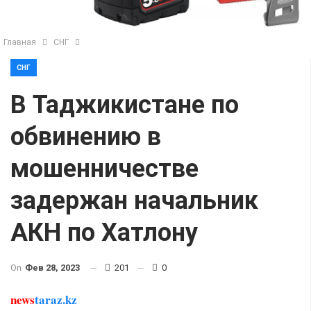
Главная
СНГ
СНГ
В Таджикистане по
обвинению в
мошенничестве
задержан начальник
АКН по Хатлону
On
Фев 28, 2023
201
0
news
taraz.kz