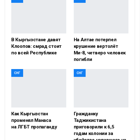
В Кыргызстане давят
На Алтае потерпел
Клоопов: смрад стоит
крушение вертолёт
по всей Республике
Ми-8, четверо человек
погибли
СНГ
СНГ
Как Кыргызстан
Гражданку
променял Манаса
Таджикистана
на ЛГБТ пропаганду
приговорили к 6,5
годам колонии за
убийство напавшего на