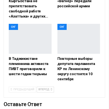
Кыргызстана не
«Вагнер» передали
препятствовать
российской армии
свободной работе
«Азаттыка» и других…
СНГ
СНГ
В Таджикистане
Повторные выборы
племянника активиста
депутата парламента
ПИВТ приговорили к
КР по Ленинскому
шести годам тюрьмы
округу состоятся 10
сентября
ПРЕДЫДУЩИЙ
ВПЕРЕД
Оставьте Ответ