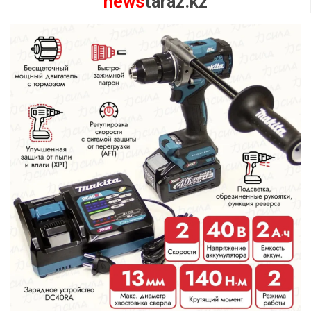
news
taraz.kz