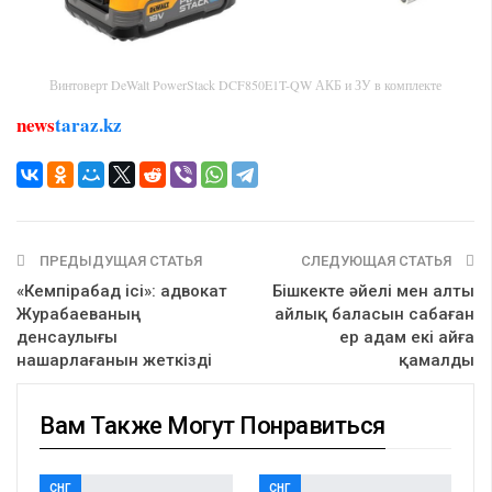
Винтоверт DeWalt PowerStack DCF850E1T-QW АКБ и ЗУ в комплекте
news
taraz.kz
ПРЕДЫДУЩАЯ СТАТЬЯ
СЛЕДУЮЩАЯ СТАТЬЯ
«Кемпірабад ісі»: адвокат
Бішкекте әйелі мен алты
Журабаеваның
айлық баласын сабаған
денсаулығы
ер адам екі айға
нашарлағанын жеткізді
қамалды
Вам Также Могут Понравиться
СНГ
СНГ