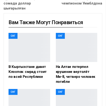
сомада доллар
чемпионом Уимблдона
шығарылған
Вам Также Могут Понравиться
СНГ
СНГ
В Кыргызстане давят
На Алтае потерпел
Клоопов: смрад стоит
крушение вертолёт
по всей Республике
Ми-8, четверо человек
погибли
СНГ
СНГ