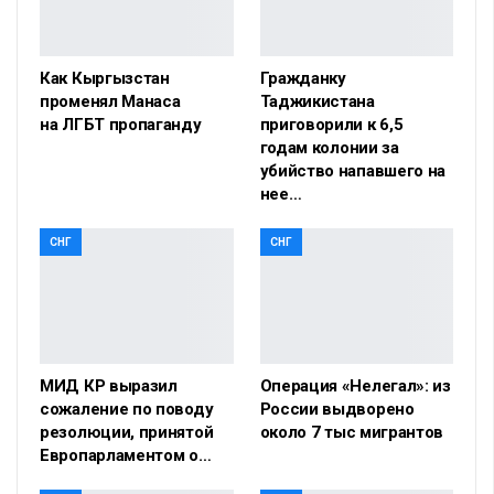
Как Кыргызстан
Гражданку
променял Манаса
Таджикистана
на ЛГБТ пропаганду
приговорили к 6,5
годам колонии за
убийство напавшего на
нее…
СНГ
СНГ
МИД КР выразил
Операция «Нелегал»: из
сожаление по поводу
России выдворено
резолюции, принятой
около 7 тыс мигрантов
Европарламентом о…