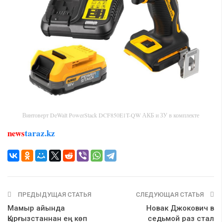
Винтоверт DeWalt PowerStack DCF850E1T-QW АКБ и ЗУ в комплекте
news
taraz.kz
ПРЕДЫДУЩАЯ СТАТЬЯ
СЛЕДУЮЩАЯ СТАТЬЯ
Мамыр айында
Новак Джокович в
Қырғызстаннан ең көп
седьмой раз стал