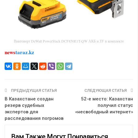
Винтоверт DeWalt PowerStack DCF850E1T-QW АКБ и ЗУ в комплекте
news
taraz.kz
ПРЕДЫДУЩАЯ СТАТЬЯ
СЛЕДУЮЩАЯ СТАТЬЯ
В Казахстане создан
52-е место: Казахстан
резерв судебных
получил статус
экспертов для
«несвободный интернет»
расследования погромов
Вам Также Могут Понравиться