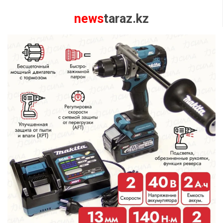
news
taraz.kz