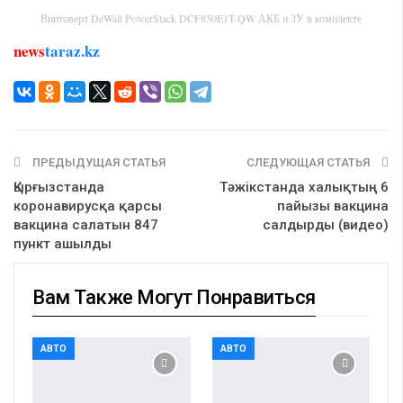
Винтоверт DeWalt PowerStack DCF850E1T-QW АКБ и ЗУ в комплекте
news
taraz.kz
ПРЕДЫДУЩАЯ СТАТЬЯ
СЛЕДУЮЩАЯ СТАТЬЯ
Қырғызстанда
Тәжікстанда халықтың 6
коронавирусқа қарсы
пайызы вакцина
вакцина салатын 847
салдырды (видео)
пункт ашылды
Вам Также Могут Понравиться
АВТО
АВТО