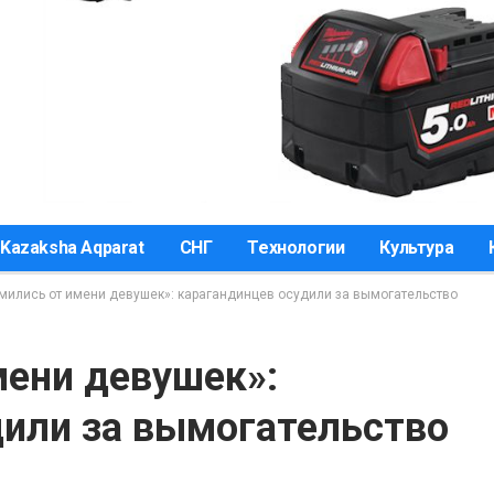
Kazaksha Aqparat
СНГ
Технологии
Культура
мились от имени девушек»: карагандинцев осудили за вымогательство
мени девушек»:
дили за вымогательство