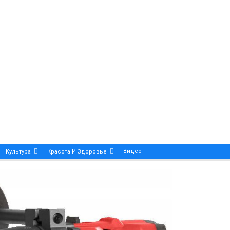
Видео
Культура
Красота И Здоровье
Калейдоскоп
ance And Precision