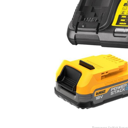
Винтоверт DeWalt Powe