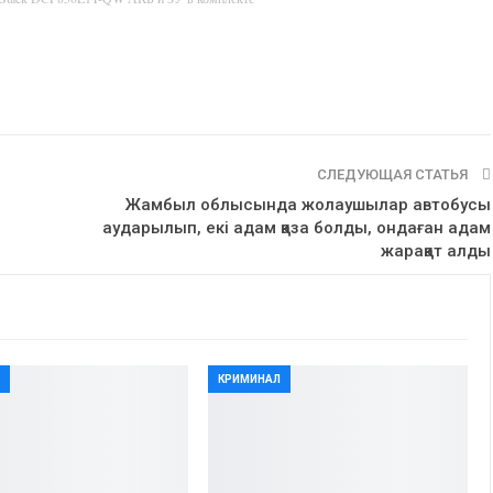
СЛЕДУЮЩАЯ СТАТЬЯ
Жамбыл облысында жолаушылар автобусы
аударылып, екі адам қаза болды, ондаған адам
жарақат алды
Л
КРИМИНАЛ