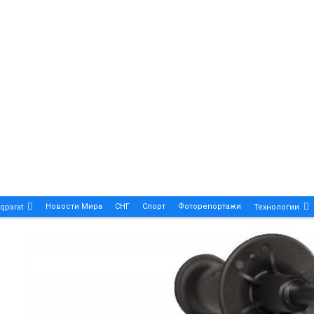
Новости Мира
СНГ
Спорт
Фоторепортажи
qparat
Технологии
Patek Philippe Calatrava DATE – A True Symbol Of Eleg
 Новости Казахстана