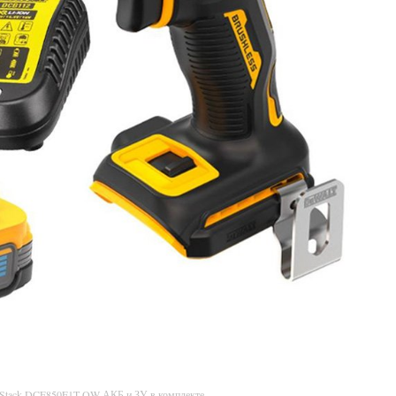
rStack DCF850E1T-QW АКБ и ЗУ в комплекте