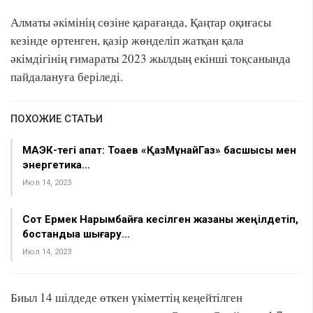
Алматы әкімінің сөзіне қарағанда, Қаңтар оқиғасы
кезінде өртенген, қазір жөнделіп жатқан қала
әкімдігінің ғимараты 2023 жылдың екінші тоқсанында
пайдалануға беріледі.
ПОХОЖИЕ СТАТЬИ
МАЭК-тегі апат: Тоқаев «ҚазМұнайГаз» басшысы мен
энергетика…
Июл 14, 2023
Сот Ермек Нарымбайға кесілген жазаны жеңілдетіп,
бостандыққа шығару…
Июл 14, 2023
Биыл 14 шілдеде өткен үкіметтің кеңейтілген