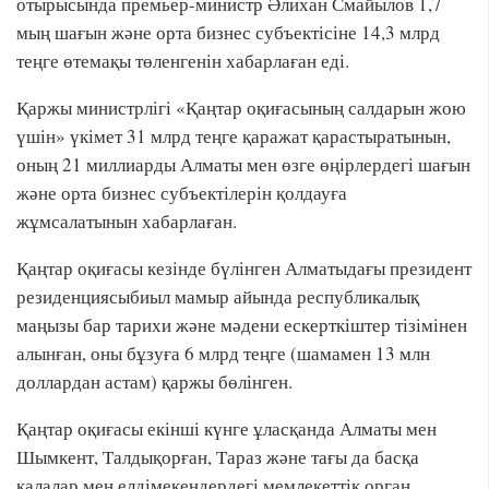
отырысында премьер-министр Әлихан Смайылов 1,7
мың шағын және орта бизнес субъектісіне 14,3 млрд
теңге өтемақы төленгенін хабарлаған еді.
Қаржы министрлігі «Қаңтар оқиғасының салдарын жою
үшін» үкімет 31 млрд теңге қаражат қарастыратынын,
оның 21 миллиарды Алматы мен өзге өңірлердегі шағын
және орта бизнес субъектілерін қолдауға
жұмсалатынын хабарлаған.
Қаңтар оқиғасы кезінде бүлінген Алматыдағы президент
резиденциясыбиыл мамыр айында республикалық
маңызы бар тарихи және мәдени ескерткіштер тізімінен
алынған, оны бұзуға 6 млрд теңге (шамамен 13 млн
доллардан астам) қаржы бөлінген.
Қаңтар оқиғасы екінші күнге ұласқанда Алматы мен
Шымкент, Талдықорған, Тараз және тағы да басқа
қалалар мен елдімекендердегі мемлекеттік орган