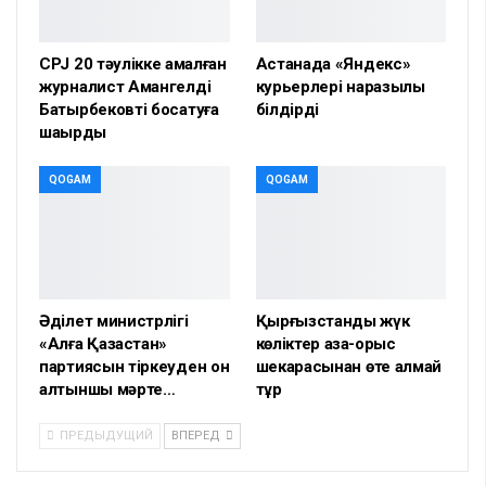
CPJ 20 тәулікке қамалған
Астанада «Яндекс»
журналист Амангелді
курьерлері наразылық
Батырбековті босатуға
білдірді
шақырды
QOGAM
QOGAM
Әділет министрлігі
Қырғызстандық жүк
«Алға Қазақстан»
көліктер қазақ-орыс
партиясын тіркеуден он
шекарасынан өте алмай
алтыншы мәрте…
тұр
ПРЕДЫДУЩИЙ
ВПЕРЕД