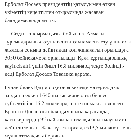
Ерболат Досаев президенттің қатысуымен өткен
үкіметтің кеңейтілген отырысында жасаған
баяндамасында айтты.
— Сіздің тапсырмаңызға бойынша, Алматы
тұрғындарының қауіпсіздігін қамтамасыз ету үшін осы
жылдың соңына дейін адам көп жиналатын орындарға
3050 бейнекамера орнатылады. Қала тұрғындарының
қауіпсіздігі үшін биыл 16,8 миллиард теңге бөлінді,-
деді Ерболат Досаев Тоқаевқа қарата.
Бұдан бөлек Қаңтар оқиғасы кезінде материалдық
зардап шеккен 1640 шағын және орта бизнес
субъектісіне 16,2 миллиард теңге өтемақы төленген.
Ерболат Досаевтың баяндамасына қарағанда,
кәсіпкерлердің 95 пайызына өтемақы биыл маусымға
дейін төленген. Жеке тұлғаларға да 613,5 миллион теңге
мүлік өтемақысы берілген.