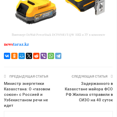
Винтоверт DeWalt PowerStack DCF850E1T-QW АКБ и ЗУ в комплекте
news
taraz.kz
ПРЕДЫДУЩАЯ СТАТЬЯ
СЛЕДУЮЩАЯ СТАТЬЯ
Министр энергетики
Задержанного в
Казахстана: О «газовом
Казахстане майора ФСО
союзе» с Россией и
РФ Жилина отправили в
Узбекистаном речи не
СИЗО на 40 суток
идет