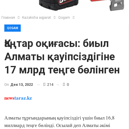
Главная
Kazaksha aqparat
Qogam
QOGAM
Қаңтар оқиғасы: биыл
Алматы қауіпсіздігіне
17 млрд теңге бөлінген
On
Дек 13, 2022
214
0
news
taraz.kz
Алматы тұрғындарының қауіпсіздігі үшін биыл 16,8
миллиард теңге бөлінді. Осылай деп Алматы әкімі