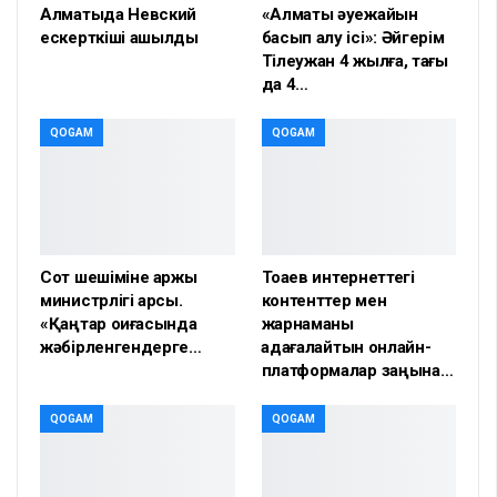
Алматыда Невский
«Алматы әуежайын
ескерткіші ашылды
басып алу ісі»: Әйгерім
Тілеужан 4 жылға, тағы
да 4…
QOGAM
QOGAM
Сот шешіміне қаржы
Тоқаев интернеттегі
министрлігі қарсы.
контенттер мен
«Қаңтар оқиғасында
жарнаманы
жәбірленгендерге…
қадағалайтын онлайн-
платформалар заңына…
QOGAM
QOGAM