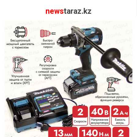
news
taraz.kz