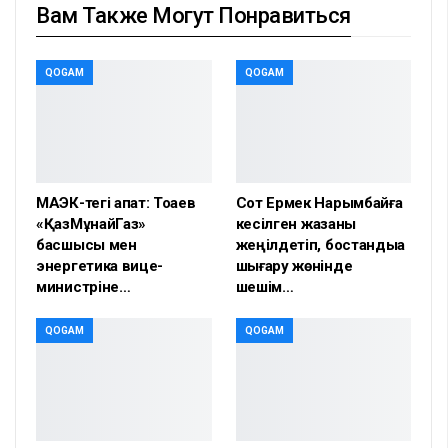
Вам Также Могут Понравиться
QOGAM
QOGAM
МАЭК-тегі апат: Тоқаев
Сот Ермек Нарымбайға
«ҚазМұнайГаз»
кесілген жазаны
басшысы мен
жеңілдетіп, бостандыққа
энергетика вице-
шығару жөнінде
министріне…
шешім…
QOGAM
QOGAM