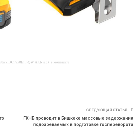
rStack DCF850E1T-QW АКБ и ЗУ в комплекте
СЛЕДУЮЩАЯ СТАТЬЯ
го
ГКНБ проводит в Бишкеке массовые задержания
подозреваемых в подготовке госпереворота