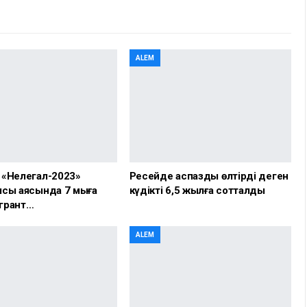
ALEM
 «Нелегал-2023»
Ресейде аспазды өлтірді деген
сы аясында 7 мыңға
күдікті 6,5 жылға сотталды
грант…
ALEM