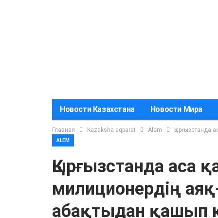
Новости Казахстана
Новости Мира
Главная
Kazaksha aqparat
Alem
Қырғызстанда а
ALEM
Қырғызстанда аса қа
милиционердің аяқ
абақтыдан қашып к