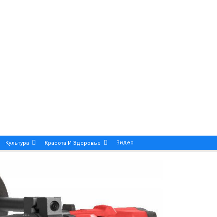
Видео
Культура
Красота И Здоровье
Калейдоскоп
ance And Precision