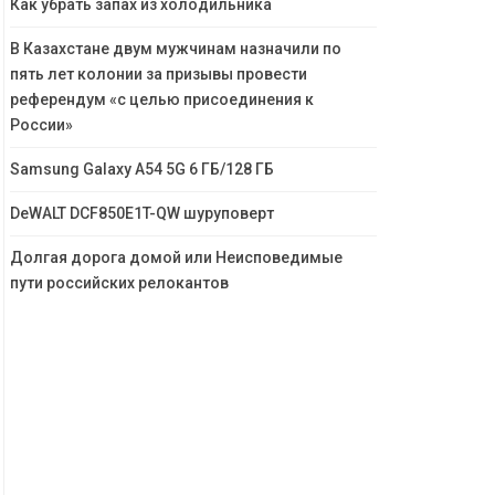
Как убрать запах из холодильника
В Казахстане двум мужчинам назначили по
пять лет колонии за призывы провести
референдум «с целью присоединения к
России»
Samsung Galaxy A54 5G 6 ГБ/128 ГБ
DeWALT DCF850E1T-QW шуруповерт
Долгая дорога домой или Неисповедимые
пути российских релокантов