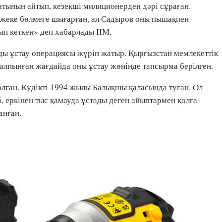
атынын айтып, кезекші милиционерден дәрі сұраған.
 жеке бөлмеге шығарған, ал Садыров оны пышақпен
ып кеткен» деп хабарлады ІІМ.
ы ұстау операциясы жүріп жатыр. Қырғызстан мемлекеттік
алпынған жағдайда оны ұстау жөнінде тапсырма берілген.
лған. Күдікті 1994 жылы Балықшы қаласында туған. Ол
і, еркінен тыс қамауда ұстады деген айыптармен қолға
анған.