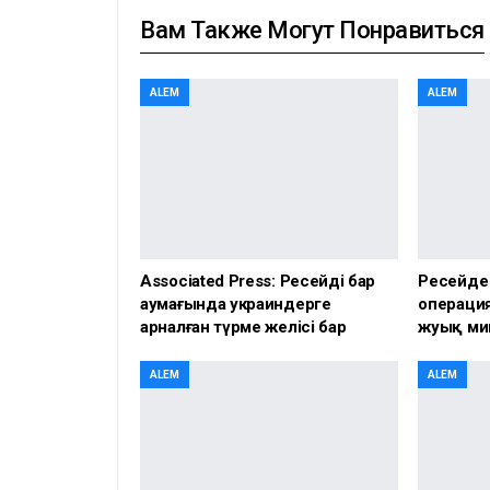
Вам Также Могут Понравиться
ALEM
ALEM
Associated Press: Ресейдің бар
Ресейде
аумағында украиндерге
операция
арналған түрме желісі бар
жуық ми
ALEM
ALEM