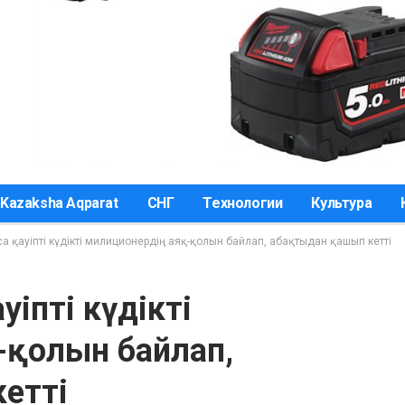
Kazaksha Aqparat
СНГ
Технологии
Культура
са қауіпті күдікті милиционердің аяқ-қолын байлап, абақтыдан қашып кетті
уіпті күдікті
-қолын байлап,
етті