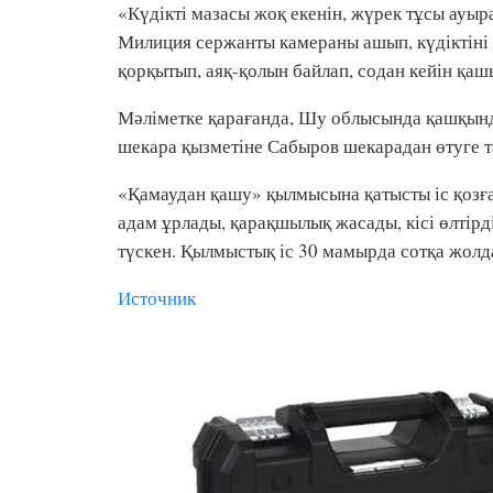
«Күдікті мазасы жоқ екенін, жүрек тұсы ауыр
Милиция сержанты камераны ашып, күдіктіні
қорқытып, аяқ-қолын байлап, содан кейін қаш
Мәліметке қарағанда, Шу облысында қашқынд
шекара қызметіне Сабыров шекарадан өтуге т
«Қамаудан қашу» қылмысына қатысты іс қозға
адам ұрлады, қарақшылық жасады, кісі өлтірд
түскен. Қылмыстық іс 30 мамырда сотқа жолд
Источник