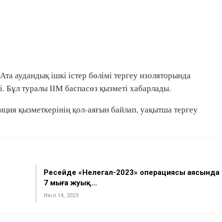
та аудандық ішкі істер бөлімі тергеу изоляторында
. Бұл туралы ІІМ баспасөз қызметі хабарлады.
ция қызметкерінің қол-аяғын байлап, уақытша тергеу
Ресейде «Нелегал-2023» операциясы аясында
7 мыңға жуық…
Июл 14, 2023