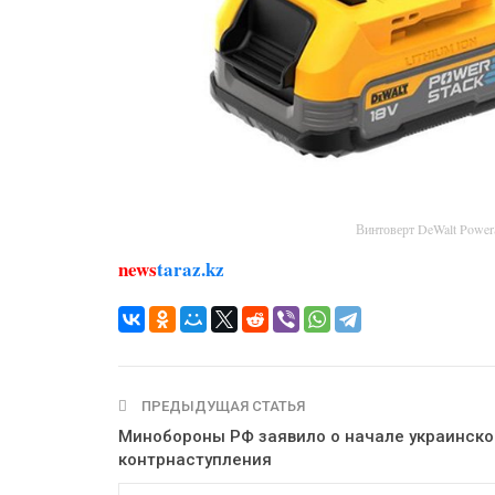
Винтоверт DeWalt Powe
news
taraz.kz
ПРЕДЫДУЩАЯ СТАТЬЯ
Минобороны РФ заявило о начале украинско
контрнаступления