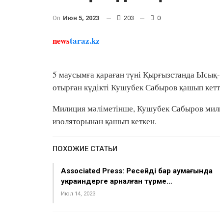
On
Июн 5, 2023
203
0
news
taraz.kz
5 маусымға қараған түні Қырғызстанда Ысық-А
отырған күдікті Кушубек Сабыров қашып кетті
Милиция мәліметінше, Кушубек Сабыров мили
изоляторынан қашып кеткен.
ПОХОЖИЕ СТАТЬИ
Associated Press: Ресейдің бар аумағында
украиндерге арналған түрме…
Июл 14, 2023