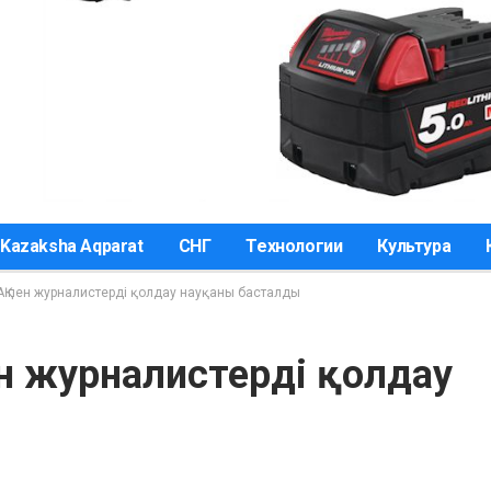
Kazaksha Aqparat
СНГ
Технологии
Культура
АҚ пен журналистерді қолдау науқаны басталды
ен журналистерді қолдау