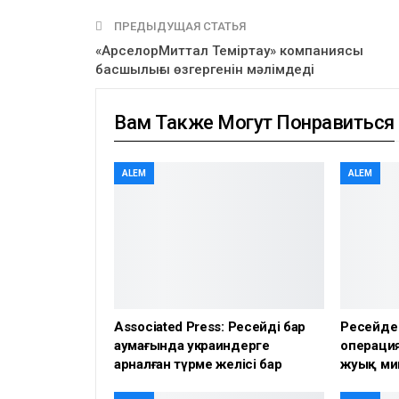
ПРЕДЫДУЩАЯ СТАТЬЯ
«АрселорМиттал Теміртау» компаниясы
басшылығы өзгергенін мәлімдеді
Вам Также Могут Понравиться
ALEM
ALEM
Associated Press: Ресейдің бар
Ресейде
аумағында украиндерге
операция
арналған түрме желісі бар
жуық ми