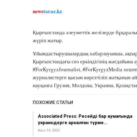
news
taraz.kz
Қырғызстанда әлеуметтік желілерде бұқаралы
жүріп жатыр.
Ұйымдастырушылардың хабарлауынша, ақпара
Қырғызстандағы сөз еркіндігінің жағдайына 
#ForKyrgyzJournalist, #ForKyrgyzMedia хешт
журналистерге қысым көрсетіліп жатқанын ай
науқанға Грузия, Молдова, Украина, Қазақста
ПОХОЖИЕ СТАТЬИ
Associated Press: Ресейдің бар аумағында
украиндерге арналған түрме…
Июл 14, 2023