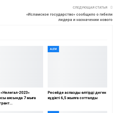
СЛЕДУЮЩАЯ СТАТЬЯ
«Исламское государство» сообщило о гибели
лидера и назначении нового
ALEM
 «Нелегал-2023»
Ресейде аспазды өлтірді деген
сы аясында 7 мыңға
күдікті 6,5 жылға сотталды
грант…