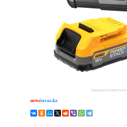
Винтоверт DeWalt Powe
news
taraz.kz