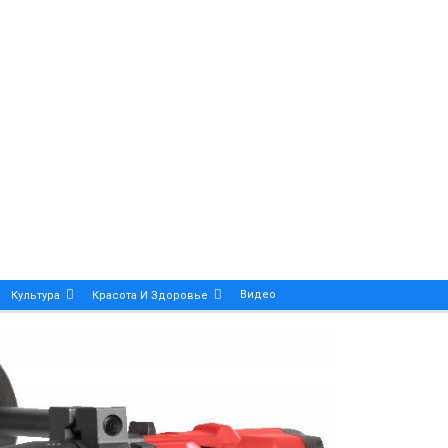
Видео
Культура
Красота И Здоровье
Калейдоскоп
ance And Precision