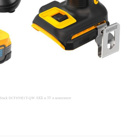
rStack DCF850E1T-QW АКБ и ЗУ в комплекте