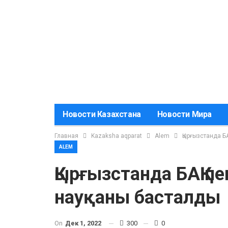
Новости Казахстана
Новости Мира
Главная
Kazaksha aqparat
Alem
Қырғызстанда Б
ALEM
Қырғызстанда БАҚ п
науқаны басталды
On
Дек 1, 2022
300
0