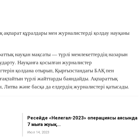
қ ақпарат құралдары мен журналистерді қолдау науқаны
ттық науқан мақсаты — түрлі мемлекеттердің назарын
аударту. Науқанға қосылған журналистер
егтерін қолдана отырып, Қырғызстандағы БАҚ пен
ғақтайтын түрлі жайттарды баяндайды. Ақпараттық
н, Литва және басқа да елдердің журналистері қатысады.
Ресейде «Нелегал-2023» операциясы аясында
7 мыңға жуық…
Июл 14, 2023