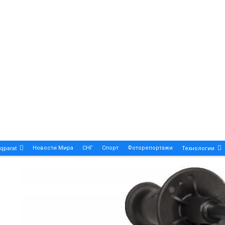
Новости Мира
СНГ
Спорт
Фоторепортажи
qparat
Технологии
Patek Philippe Calatrava DATE – A True Symbol Of Eleg
 Новости Казахстана