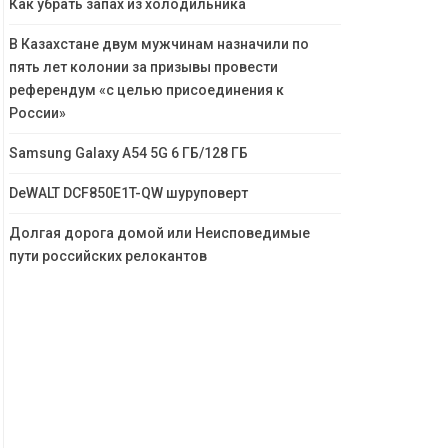
Как убрать запах из холодильника
В Казахстане двум мужчинам назначили по
пять лет колонии за призывы провести
референдум «с целью присоединения к
России»
Samsung Galaxy A54 5G 6 ГБ/128 ГБ
DeWALT DCF850E1T-QW шуруповерт
Долгая дорога домой или Неисповедимые
пути российских релокантов