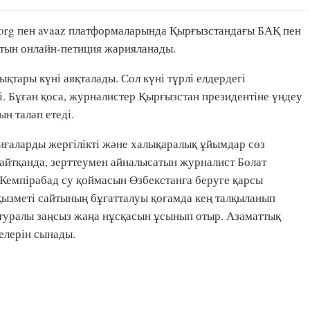
.org пен avaaz платформаларында Қырғызстандағы БАҚ пен
тын онлайн-петиция жарияланады.
тары күні аяқталады. Сол күні түрлі елдердегі
і. Бұған қоса, журналистер Қырғызстан президентіне үндеу
ын талап етеді.
қиғаларды жергілікті және халықаралық ұйымдар сөз
 айтқанда, зерттеумен айналысатын журналист Болат
Кемпірабад су қоймасын Өзбекстанға беруге қарсы
ызметі сайтының бұғатталуы қоғамда кең талқыланып
Қ туралы заңсыз жаңа нұсқасын ұсынып отыр. Азаматтық
елерін сынады.