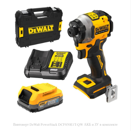
Винтоверт DeWalt PowerStack DCF850E1T-QW АКБ и ЗУ в комплекте