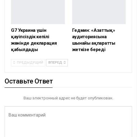
G7 Украина үшін
Гедмин: «Азаттық»
қауіпсіздік кепілі
аудиториясына
жөнінде декларация
шынайы ақпаратты
қабылдады
жеткізе береді
ПРЕДЫДУЩИЙ
ВПЕРЕД
Оставьте Ответ
Ваш электронный адрес не будет опубликован.