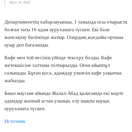
Июл 14, 2023
Департаменттің хабарлауынша, 1 тамызда осы отырыста
болған тағы 16 адам ауруханаға түскен. Екі бала
жансақтау бөлімінде жатыр. Олардың жағдайы орташа
ауыр деп бағаланды.
Кафе мен той иесінің үйінде тексеру болды. Кафе
жетекшісіне хаттама толтырылды. Оған айыппұл
салынады. Бұған қоса, адамдар уланған кафе уақытша
жабылды.
Биыл маусым айында Жалал-Абад қаласында екі мәрте
адамдар жаппай астан уланып, елу шақты науқас
ауруханаға түскен.
Источник