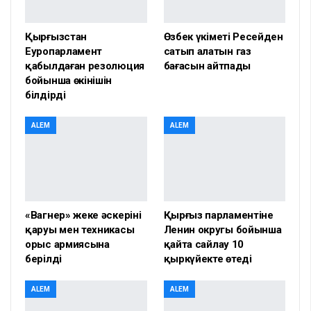
Қырғызстан
Өзбек үкіметі Ресейден
Еуропарламент
сатып алатын газ
қабылдаған резолюция
бағасын айтпады
бойынша өкінішін
білдірді
ALEM
ALEM
«Вагнер» жеке әскерінің
Қырғыз парламентіне
қаруы мен техникасы
Ленин округы бойынша
орыс армиясына
қайта сайлау 10
берілді
қыркүйекте өтеді
ALEM
ALEM