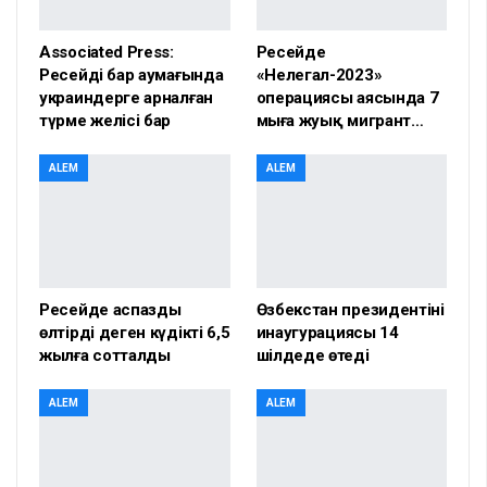
Associated Press:
Ресейде
Ресейдің бар аумағында
«Нелегал-2023»
украиндерге арналған
операциясы аясында 7
түрме желісі бар
мыңға жуық мигрант…
ALEM
ALEM
Ресейде аспазды
Өзбекстан президентінің
өлтірді деген күдікті 6,5
инаугурациясы 14
жылға сотталды
шілдеде өтеді
ALEM
ALEM