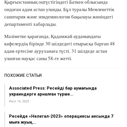
Қырғызстанның оңтүстігіндегі Баткен облысында
ондаған адам астан уланды. Бұл туралы Мемлекеттік
санитария және эпидемиология бақылауы жөніндегі
департаменті хабарлады.
Мәліметке қарағанда, Қадамжай ауданындағы
кафелердің бірінде 30 шілдедегі отырысқа барған 48
адам ертесіне ауруханаға түсті. 31 шілдеде астан
уланған науқас саны 58-ге жетті.
ПОХОЖИЕ СТАТЬИ
Associated Press: Ресейдің бар аумағында
украиндерге арналған түрме…
Июл 14, 2023
Ресейде «Нелегал-2023» операциясы аясында 7
мыңға жуық…