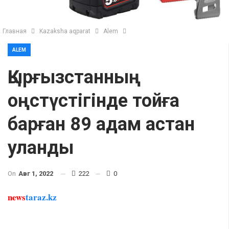
Главная
Kazaksha aqparat
Alem
ALEM
Қырғызстанның
оңстүстігінде тойға
барған 89 адам астан
уланды
On
Авг 1, 2022
222
0
news
taraz.kz