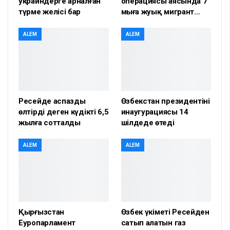
украиндерге арналған
операциясы аясында 7
түрме желісі бар
мыңға жуық мигрант…
ALEM
ALEM
Ресейде аспазды
Өзбекстан президентінің
өлтірді деген күдікті 6,5
инаугурациясы 14
жылға сотталды
шілдеде өтеді
ALEM
ALEM
Қырғызстан
Өзбек үкіметі Ресейден
Еуропарламент
сатып алатын газ