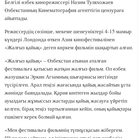
Белгілі өзбек кинорежиссері Назим Туляхожаев
Өзбекстанның Кинематография агенттігін цензураға
айыптады.
Режиссердің сөзінше, мекеме шенеуніктері 4-15 мамыр
күндері Лондонда өткен Азия кинофестивалінен
«Жалғыз қайық» деген көркем фильмін шақыртып алған.
«Жалғыз қайық» – Өзбекстан атынан аталған
фестивальға қатысып жатқан жалғыз фильм. Ол өзбек
жазушысы Эркин Агзамның шығармасы негізінде
түсірілген. Арал теңізі жағасында қайық жасайтын ұста
жөнінде баяндалады. Қария көптеген жылдар бойы
ауылдағы жұмыссыз жастарды қайық жасауға үйретіп
келген, бірақ теңіз тартылғаннан кейін, оның қайықтары
ешкімге керек болмай қалған.
«Мен фестивальға фильмнің түпнұсқасын жібергем.
Шынымды айтсам, ол іріктеуден өтеді деп сенбедім.