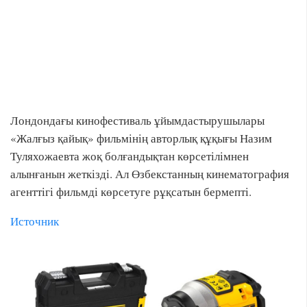
Лондондағы кинофестиваль ұйымдастырушылары
«Жалғыз қайық» фильмінің авторлық құқығы Назим
Туляхожаевта жоқ болғандықтан көрсетілімнен
алынғанын жеткізді. Ал Өзбекстанның кинематография
агенттігі фильмді көрсетуге рұқсатын бермепті.
Источник