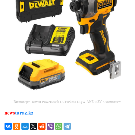
Винтоверт DeWalt PowerStack DCF850E1T-QW АКБ и ЗУ в комплекте
news
taraz.kz