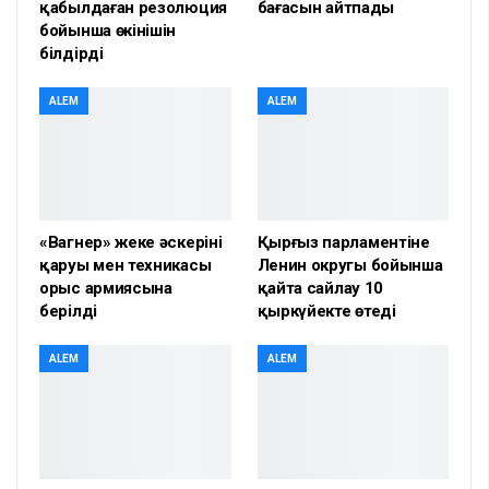
қабылдаған резолюция
бағасын айтпады
бойынша өкінішін
білдірді
ALEM
ALEM
«Вагнер» жеке әскерінің
Қырғыз парламентіне
қаруы мен техникасы
Ленин округы бойынша
орыс армиясына
қайта сайлау 10
берілді
қыркүйекте өтеді
ALEM
ALEM