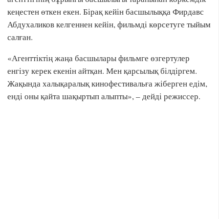
кеңестен өткен екен. Бірақ кейін басшылыққа Фирдавс
Абдухаликов келгеннен кейін, фильмді көрсетуге тыйым
салған.
«Агенттіктің жаңа басшылары фильмге өзгертулер
енгізу керек екенін айтқан. Мен қарсылық білдіргем.
Жақында халықаралық кинофестивальға жіберген едім,
енді оны қайта шақыртып алыпты», – дейді режиссер.