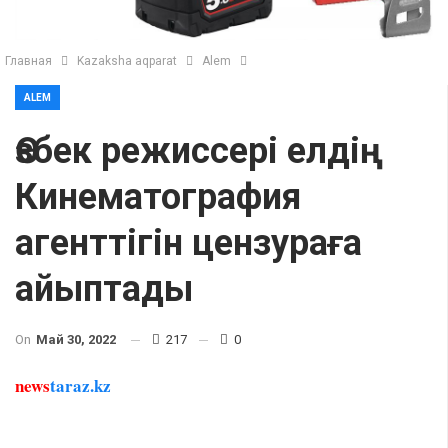
Главная
Kazaksha aqparat
Alem
ALEM
Өзбек режиссері елдің
Кинематография
агенттігін цензураға
айыптады
On
Май 30, 2022
217
0
news
taraz.kz