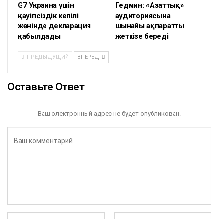
G7 Украина үшін
Гедмин: «Азаттық»
қауіпсіздік кепілі
аудиториясына
жөнінде декларация
шынайы ақпаратты
қабылдады
жеткізе береді
ПРЕДЫДУЩИЙ
ВПЕРЕД
Оставьте Ответ
Ваш электронный адрес не будет опубликован.