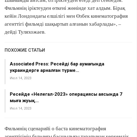
Фильмнің іріктеуден өткені жөнінде хат алдым. Бірақ
кейін Лондондағы елшілігі мен Өзбек кинематография
агенттігі фильмді шақыртып алғанын хабарлады», –
дейді Туляхожаев.
ПОХОЖИЕ СТАТЬИ
Associated Press: Ресейдің бар аумағында
украиндерге арналған түрме…
Июл 14, 2023
Ресейде «Нелегал-2023» операциясы аясында 7
мыңға жуық…
Июл 14, 2023
Фильмнің сценарийі о баста кинематография
агенттігінің бұрынғы басшылығы тарапынан көркемдік