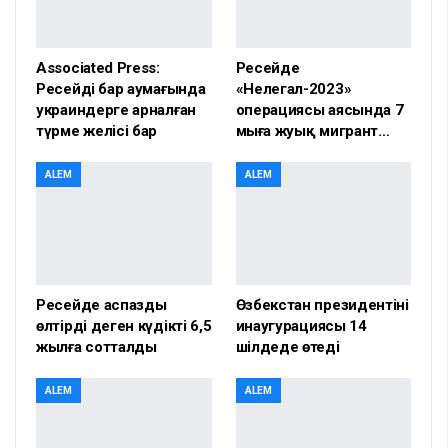
Associated Press:
Ресейде
Ресейдің бар аумағында
«Нелегал-2023»
украиндерге арналған
операциясы аясында 7
түрме желісі бар
мыңға жуық мигрант…
ALEM
ALEM
Ресейде аспазды
Өзбекстан президентінің
өлтірді деген күдікті 6,5
инаугурациясы 14
жылға сотталды
шілдеде өтеді
ALEM
ALEM