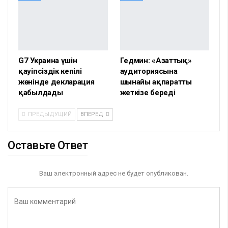
G7 Украина үшін
Гедмин: «Азаттық»
қауіпсіздік кепілі
аудиториясына
жөнінде декларация
шынайы ақпаратты
қабылдады
жеткізе береді
ПРЕДЫДУЩИЙ
ВПЕРЕД
Оставьте Ответ
Ваш электронный адрес не будет опубликован.