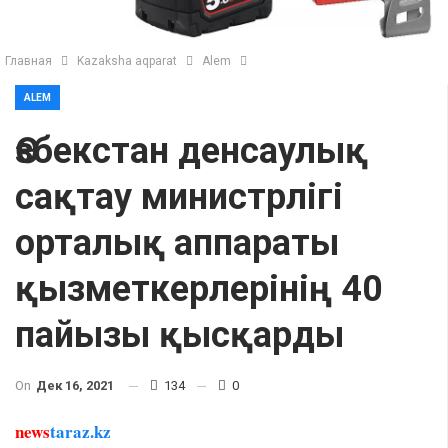
Главная
Kazaksha aqparat
Alem
ALEM
Өзбекстан денсаулық
сақтау министрлігі
орталық аппараты
қызметкерлерінің 40
пайызы қысқарды
On
Дек 16, 2021
134
0
news
taraz.kz