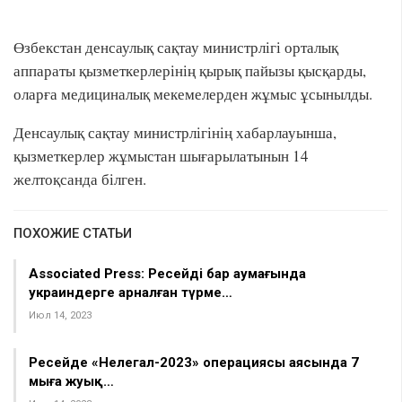
Өзбекстан денсаулық сақтау министрлігі орталық
аппараты қызметкерлерінің қырық пайызы қысқарды,
оларға медициналық мекемелерден жұмыс ұсынылды.
Денсаулық сақтау министрлігінің хабарлауынша,
қызметкерлер жұмыстан шығарылатынын 14
желтоқсанда білген.
ПОХОЖИЕ СТАТЬИ
Associated Press: Ресейдің бар аумағында
украиндерге арналған түрме…
Июл 14, 2023
Ресейде «Нелегал-2023» операциясы аясында 7
мыңға жуық…