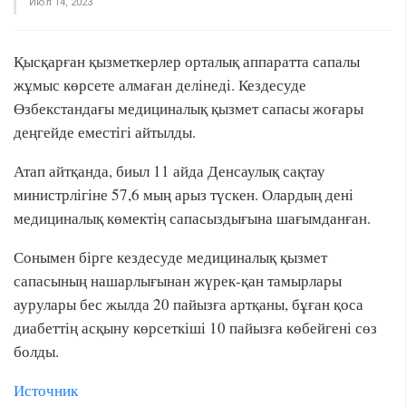
Июл 14, 2023
Қысқарған қызметкерлер орталық аппаратта сапалы
жұмыс көрсете алмаған делінеді. Кездесуде
Өзбекстандағы медициналық қызмет сапасы жоғары
деңгейде еместігі айтылды.
Атап айтқанда, биыл 11 айда Денсаулық сақтау
министрлігіне 57,6 мың арыз түскен. Олардың дені
медициналық көмектің сапасыздығына шағымданған.
Сонымен бірге кездесуде медициналық қызмет
сапасының нашарлығынан жүрек-қан тамырлары
аурулары бес жылда 20 пайызға артқаны, бұған қоса
диабеттің асқыну көрсеткіші 10 пайызға көбейгені сөз
болды.
Источник