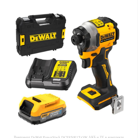
Винтоверт DeWalt PowerStack DCF850E1T-QW АКБ и ЗУ в комплекте