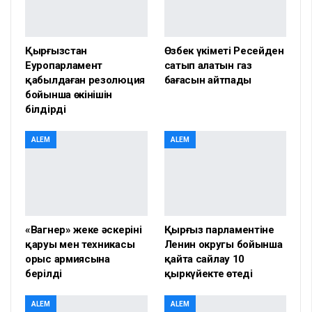
Қырғызстан
Өзбек үкіметі Ресейден
Еуропарламент
сатып алатын газ
қабылдаған резолюция
бағасын айтпады
бойынша өкінішін
білдірді
ALEM
ALEM
«Вагнер» жеке әскерінің
Қырғыз парламентіне
қаруы мен техникасы
Ленин округы бойынша
орыс армиясына
қайта сайлау 10
берілді
қыркүйекте өтеді
ALEM
ALEM