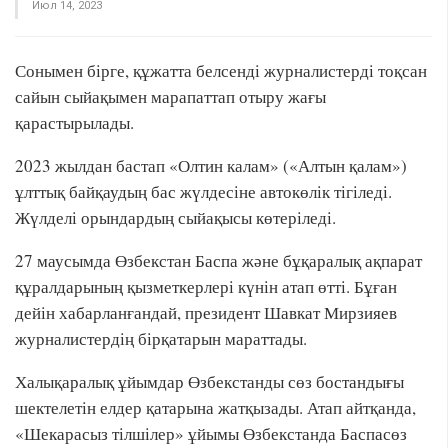
Июл 14, 2023
Сонымен бірге, құжатта белсенді журналистерді тоқсан
сайын сыйақымен марапаттап отыру жағы
қарастырылады.
2023 жылдан бастап «Олтин калам» («Алтын қалам»)
ұлттық байқаудың бас жүлдесіне автокөлік тігіледі.
Жүлделі орындардың сыйақысы көтеріледі.
27 маусымда Өзбекстан Баспа және бұқаралық ақпарат
құралдарының қызметкерлері күнін атап өтті. Бұған
дейін хабарланғандай, президент Шавкат Мирзияев
журналистердің бірқатарын мараттады.
Халықаралық ұйымдар Өзбекстанды сөз бостандығы
шектелетін елдер қатарына жатқызады. Атап айтқанда,
«Шекарасыз тілшілер» ұйымы Өзбекстанда Баспасөз