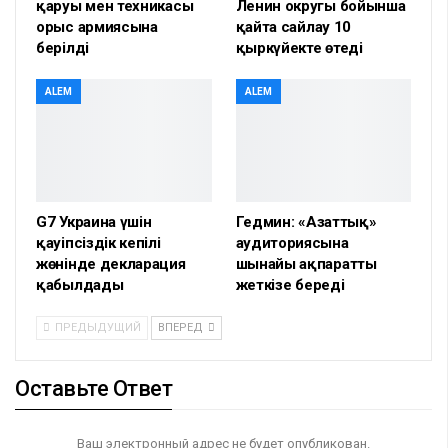
қаруы мен техникасы
Ленин округы бойынша
орыс армиясына
қайта сайлау 10
берілді
қыркүйекте өтеді
ALEM
ALEM
G7 Украина үшін
Гедмин: «Азаттық»
қауіпсіздік кепілі
аудиториясына
жөнінде декларация
шынайы ақпаратты
қабылдады
жеткізе береді
ПРЕДЫДУЩИЙ
ВПЕРЕД
Оставьте Ответ
Ваш электронный адрес не будет опубликован.