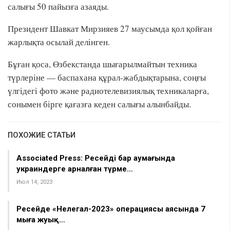
салығы 50 пайызға азаяды.
Президент Шавкат Мирзияев 27 маусымда қол қойған
жарлықта осылай делінген.
Бұған қоса, Өзбекстанда шығарылмайтын техника
түрлеріне — баспахана құрал-жабдықтарына, соңғы
үлгідегі фото және радиотелевизиялық техникаларға,
сонымен бірге қағазға кеден салығы алынбайды.
ПОХОЖИЕ СТАТЬИ
Associated Press: Ресейдің бар аумағында
украиндерге арналған түрме…
Июл 14, 2023
Ресейде «Нелегал-2023» операциясы аясында 7
мыңға жуық…