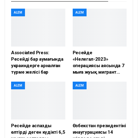
ALEM
ALEM
Associated Press:
Ресейде
Ресейдің бар аумағында
«Нелегал-2023»
украиндерге арналған
операциясы аясында 7
түрме желісі бар
мыңға жуық мигрант…
ALEM
ALEM
Ресейде аспазды
Өзбекстан президентінің
өлтірді деген күдікті 6,5
инаугурациясы 14