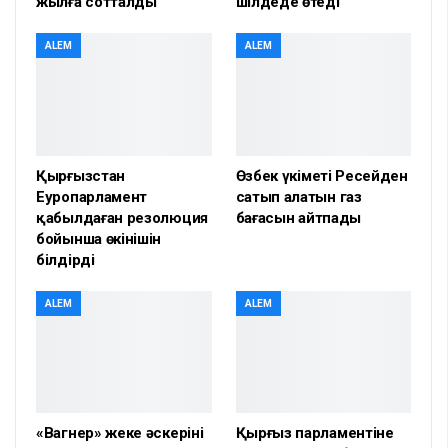
жылға сотталды
шілдеде өтеді
ALEM
ALEM
Қырғызстан
Өзбек үкіметі Ресейден
Еуропарламент
сатып алатын газ
қабылдаған резолюция
бағасын айтпады
бойынша өкінішін
білдірді
ALEM
ALEM
«Вагнер» жеке әскерінің
Қырғыз парламентіне