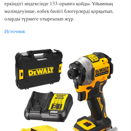
еркіндігі индексінде 133-орынға қойды. Ұйымның
мәлімдеуінше, өзбек билігі блогерлерді қорқытып,
оларды түрмеге отырғызып жүр.
Источник