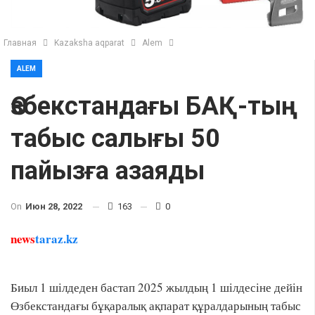
Главная
Kazaksha aqparat
Alem
ALEM
Өзбекстандағы БАҚ-тың
табыс салығы 50
пайызға азаяды
On
Июн 28, 2022
163
0
news
taraz.kz
Биыл 1 шілдеден бастап 2025 жылдың 1 шілдесіне дейін
Өзбекстандағы бұқаралық ақпарат құралдарының табыс