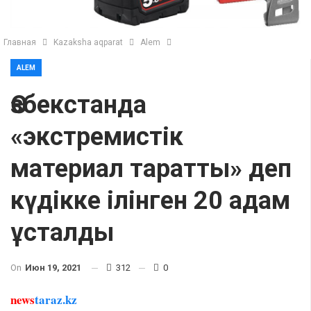
Главная
Kazaksha aqparat
Alem
ALEM
Өзбекстанда
«экстремистік
материал таратты» деп
күдікке ілінген 20 адам
ұсталды
On
Июн 19, 2021
312
0
news
taraz.kz