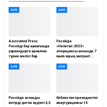
ALEM
ALEM
Associated Press:
Ресейде
Ресейдің бар аумағында
«Нелегал-2023»
украиндерге арналған
операциясы аясында 7
түрме желісі бар
мыңға жуық мигрант…
ALEM
ALEM
Ресейде аспазды
Өзбекстан президентінің
өлтірді деген күдікті 6,5
инаугурациясы 14