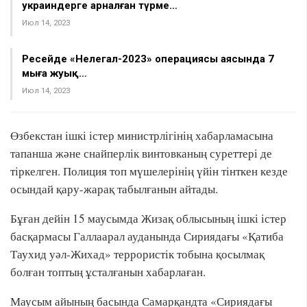
украиндерге арналған түрме…
Июл 14, 2023
Ресейде «Нелегал-2023» операциясы аясында 7
мыңға жуық…
Июл 14, 2023
Өзбекстан ішкі істер министрлігінің хабарламасына
тапанша және снайперлік винтовканың суреттері де
тіркелген. Полиция топ мүшелерінің үйін тінткен кезде
осындай қару-жарақ табылғанын айтады.
Бұған дейін 15 маусымда Жизақ облысының ішкі істер
басқармасы Галлаарал ауданында Сириядағы «Қатиба
Таухид уәл-Жихад» террористік тобына қосылмақ
болған топтың ұсталғанын хабарлаған.
Маусым айының басында Самарқандта «Сириядағы