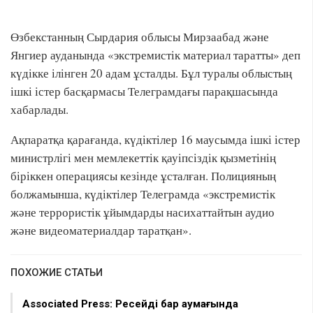
Өзбекстанның Сырдария облысы Мирзаабад және
Янгиер ауданында «экстремистік материал таратты» деп
күдікке ілінген 20 адам ұсталды. Бұл туралы облыстың
ішкі істер басқармасы Телеграмдағы парақшасында
хабарлады.
Ақпаратқа қарағанда, күдіктілер 16 маусымда ішкі істер
министрлігі мен мемлекеттік қауіпсіздік қызметінің
біріккен операциясы кезінде ұсталған. Полицияның
болжамынша, күдіктілер Телеграмда «экстремистік
және террористік ұйымдарды насихаттайтын аудио
және видеоматериалдар таратқан».
ПОХОЖИЕ СТАТЬИ
Associated Press: Ресейдің бар аумағында