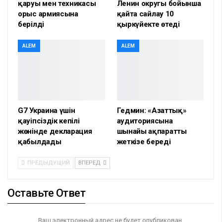
қаруы мен техникасы
Ленин округы бойынша
орыс армиясына
қайта сайлау 10
берілді
қыркүйекте өтеді
ALEM
ALEM
G7 Украина үшін
Гедмин: «Азаттық»
қауіпсіздік кепілі
аудиториясына
жөнінде декларация
шынайы ақпаратты
қабылдады
жеткізе береді
ПРЕДЫДУЩИЙ
ВПЕРЕД
Оставьте Ответ
Ваш электронный адрес не будет опубликован.