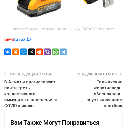
Винтоверт DeWalt PowerStack DCF850E1T-QW АКБ и ЗУ в комплекте
news
taraz.kz
ПРЕДЫДУЩАЯ СТАТЬЯ
СЛЕДУЮЩАЯ СТАТЬЯ
В Алматы прогнозируют
Таджикские
почти треть
животноводы
коллективного
обеспокоены
иммунитета населения к
опустыниванием
COVID к июлю
пастбищ
Вам Также Могут Понравиться