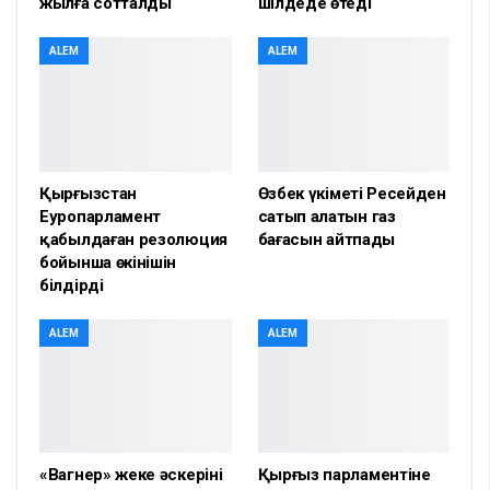
жылға сотталды
шілдеде өтеді
ALEM
ALEM
Қырғызстан
Өзбек үкіметі Ресейден
Еуропарламент
сатып алатын газ
қабылдаған резолюция
бағасын айтпады
бойынша өкінішін
білдірді
ALEM
ALEM
«Вагнер» жеке әскерінің
Қырғыз парламентіне