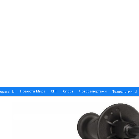
Новости Мира
СНГ
Спорт
Фоторепортажи
qparat
Технологии
Patek Philippe Calatrava DATE – A True Symbol Of Eleg
 Новости Казахстана