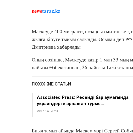
news
taraz.kz
Мәскеуде 400 мигрантқа «заңсыз митингке қа
жылға кіруге тыйым салынды. Осылай деп РФ 
Дмитриева хабарлады.
Оның сөзінше, Мәскеуде қазір 1 млн 33 мың 
пайызы Өзбекстаннан, 26 пайызы Тәжікстанна
ПОХОЖИЕ СТАТЬИ
Associated Press: Ресейдің бар аумағында
украиндерге арналған түрме…
Июл 14, 2023
Биыл тамыз айында Мәскеу мэрі Сергей Собя