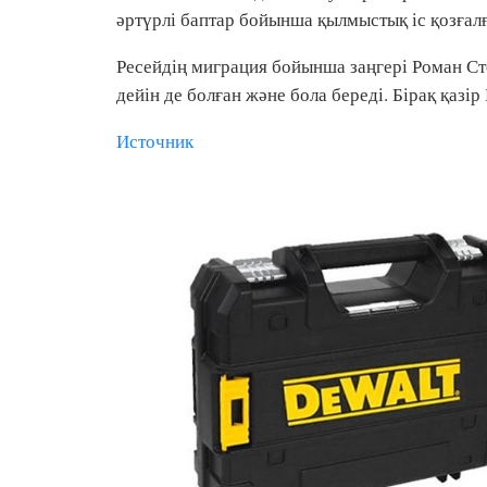
әртүрлі баптар бойынша қылмыстық іс қозғал
Ресейдің миграция бойынша заңгері Роман Ст
дейін де болған және бола береді. Бірақ қазі
Источник