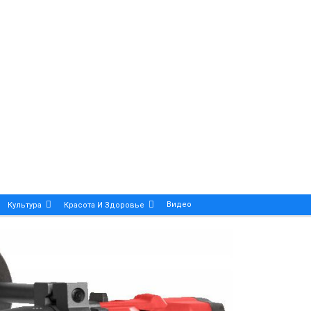
Видео
Культура
Красота И Здоровье
Калейдоскоп
ance And Precision