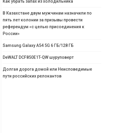
Как убрать запах из холодильника
В Казахстане двум мужчинам назначили по
пять лет колонии за призывы провести
референдум «с целью присоединения к
России»
Samsung Galaxy A54 5G 6 ГБ/128 ГБ
DeWALT DCF850E1T-QW шуруповерт
Долгая дорога домой или Неисповедимые
пути российских релокантов