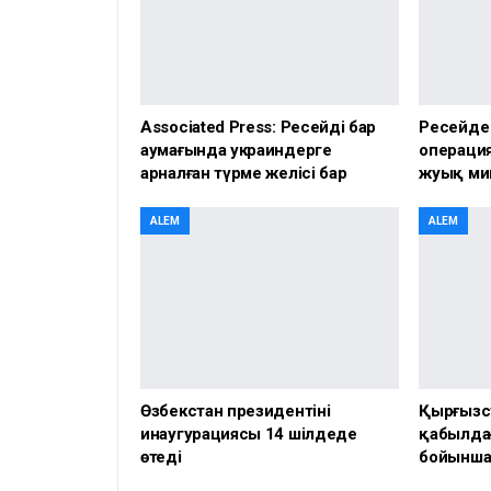
Associated Press: Ресейдің бар
Ресейде
аумағында украиндерге
операция
арналған түрме желісі бар
жуық ми
ALEM
ALEM
Өзбекстан президентінің
Қырғызс
инаугурациясы 14 шілдеде
қабылда
өтеді
бойынша 