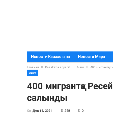
Новости Казахстана
Новости Мира
Главная
Kazaksha aqparat
Alem
400 мигрантқа 
ALEM
400 мигрантқа Ресе
салынды
On
Дек 16, 2021
258
0