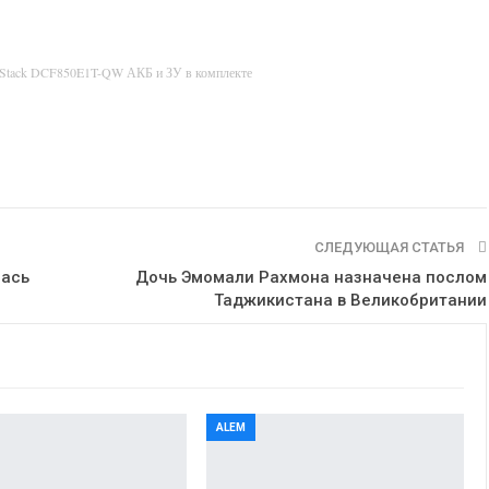
rStack DCF850E1T-QW АКБ и ЗУ в комплекте
СЛЕДУЮЩАЯ СТАТЬЯ
лась
Дочь Эмомали Рахмона назначена послом
Таджикистана в Великобритании
ALEM