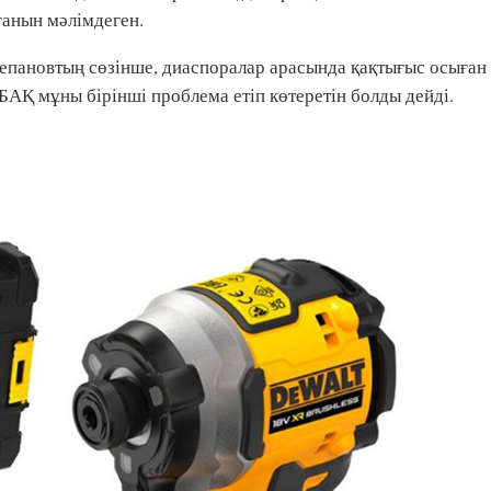
ғанын мәлімдеген.
епановтың сөзінше, диаспоралар арасында қақтығыс осыған
р БАҚ мұны бірінші проблема етіп көтеретін болды дейді.