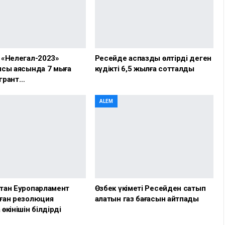
 «Нелегал-2023»
Ресейде аспазды өлтірді деген
сы аясында 7 мыңға
күдікті 6,5 жылға сотталды
грант…
ALEM
тан Еуропарламент
Өзбек үкіметі Ресейден сатып
ған резолюция
алатын газ бағасын айтпады
өкінішін білдірді