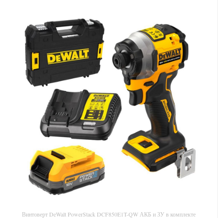
Винтоверт DeWalt PowerStack DCF850E1T-QW АКБ и ЗУ в комплекте