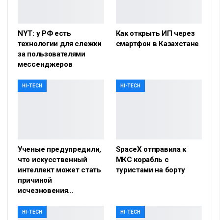
NYT: у РФ есть
Как открыть ИП через
технологии для слежки
смартфон в Казахстане
за пользователями
мессенджеров
HI-TECH
HI-TECH
Ученые предупредили,
SpaceX отправила к
что искусственный
МКС корабль с
интеллект может стать
туристами на борту
причиной
исчезновения…
HI-TECH
HI-TECH