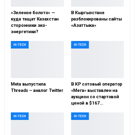
«Зеленое болото» —
В Кыргызстане
куда тащат Казахстан
разблокированы сайты
сторонники эко-
«Азаттыка»
энергетики?
HI-TECH
HI-TECH
Meta выпустила
В КР сотовый оператор
Threads – аналог Twitter
«Мега» выставлен на
аукцион со стартовой
ценой в $167…
HI-TECH
HI-TECH