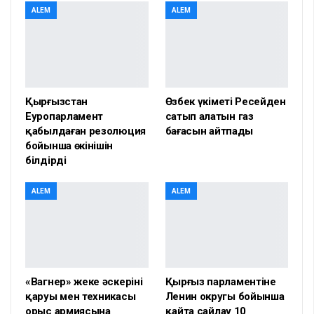
ALEM
ALEM
Қырғызстан
Өзбек үкіметі Ресейден
Еуропарламент
сатып алатын газ
қабылдаған резолюция
бағасын айтпады
бойынша өкінішін
білдірді
ALEM
ALEM
«Вагнер» жеке әскерінің
Қырғыз парламентіне
қаруы мен техникасы
Ленин округы бойынша
орыс армиясына
қайта сайлау 10