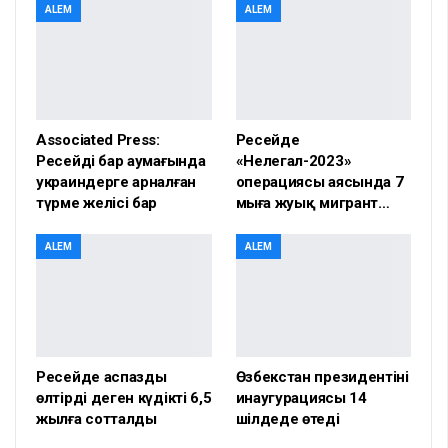
ALEM
ALEM
Associated Press:
Ресейде
Ресейдің бар аумағында
«Нелегал-2023»
украиндерге арналған
операциясы аясында 7
түрме желісі бар
мыңға жуық мигрант…
ALEM
ALEM
Ресейде аспазды
Өзбекстан президентінің
өлтірді деген күдікті 6,5
инаугурациясы 14
жылға сотталды
шілдеде өтеді