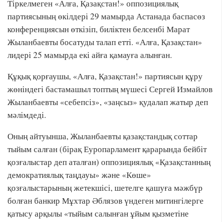
Тіркелмеген «Алға, Қазақстан!» оппозициялық
партиясының өкілдері 29 мамырда Астанада баспасөз
конференциясын өткізіп, биліктен белсенбі Марат
Жыланбаевты босатуды талап етті. «Алға, Қазақстан»
лидері 25 мамырда екі айға қамауға алынған.
Құқық қорғаушы, «Алға, Қазақстан!» партиясын құру
жөніндегі бастамашыл топтың мүшесі Сергей Измайлов
Жыланбаевты «себепсіз», «заңсыз» қудалап жатыр деп
мәлімдеді.
Оның айтуынша, Жыланбаевты қазақстандық соттар
тыйым салған (бірақ Еуропарламент қарарында бейбіт
қозғалыстар деп аталған) оппозициялық «Қазақстанның
демократиялық таңдауы» және «Көше»
қозғалыстарының жетекшісі, шетелге қашуға мәжбүр
болған банкир Мұхтар Әблязов үндеген митингілерге
қатысу арқылы «тыйым салынған ұйым қызметіне