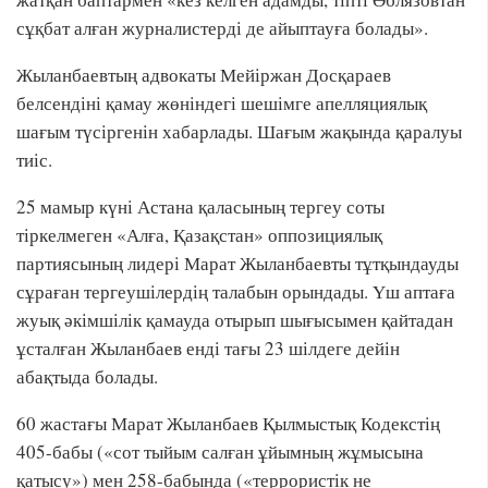
сұқбат алған журналистерді де айыптауға болады».
Жыланбаевтың адвокаты Мейіржан Досқараев
белсендіні қамау жөніндегі шешімге апелляциялық
шағым түсіргенін хабарлады. Шағым жақында қаралуы
тиіс.
25 мамыр күні Астана қаласының тергеу соты
тіркелмеген «Алға, Қазақстан» оппозициялық
партиясының лидері Марат Жыланбаевты тұтқындауды
сұраған тергеушілердің талабын орындады. Үш аптаға
жуық әкімшілік қамауда отырып шығысымен қайтадан
ұсталған Жыланбаев енді тағы 23 шілдеге дейін
абақтыда болады.
60 жастағы Марат Жыланбаев Қылмыстық Кодекстің
405-бабы («сот тыйым салған ұйымның жұмысына
қатысу») мен 258-бабында («террористік не