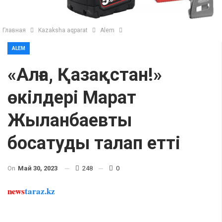
Главная
Kazaksha aqparat
Alem
ALEM
«Алға, Қазақстан!»
өкілдері Марат
Жыланбаевты
босатуды талап етті
On
Май 30, 2023
248
0
news
taraz.kz