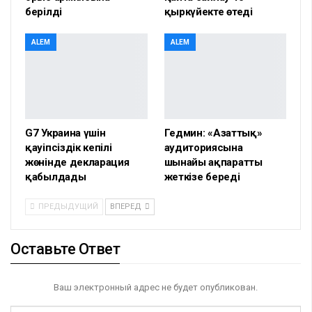
берілді
қыркүйекте өтеді
ALEM
ALEM
G7 Украина үшін
Гедмин: «Азаттық»
қауіпсіздік кепілі
аудиториясына
жөнінде декларация
шынайы ақпаратты
қабылдады
жеткізе береді
ПРЕДЫДУЩИЙ
ВПЕРЕД
Оставьте Ответ
Ваш электронный адрес не будет опубликован.