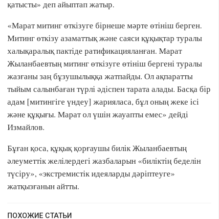
қатысты» деп айыптап жатыр.
«Марат митинг өткізуге бірнеше мәрте өтініш берген.
Митинг өткізу азаматтық және саяси құқықтар туралы
халықаралық пактіде ратификацияланған. Марат
Жыланбаевтың митинг өткізуге өтініш бергені туралы
жазғаны заң бұзушылыққа жатпайды. Ол ақпаратты
тыйым салынбаған түрлі әдіспен тарата алады. Басқа бір
адам [митингіге үндеу] жарияласа, бұл оның жеке ісі
және құқығы. Марат ол үшін жауапты емес» дейді
Измайлов.
Бұған қоса, құқық қорғаушы билік Жыланбаевтың
әлеуметтік желілердегі жазбаларын «биліктің беделін
түсіру», «экстремистік идеяларды дәріптеуге»
жатқызғанын айтты.
ПОХОЖИЕ СТАТЬИ