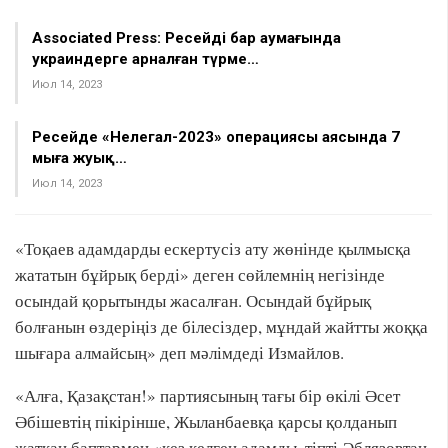
Associated Press: Ресейдің бар аумағында
украиндерге арналған түрме…
Июл 14, 2023
Ресейде «Нелегал-2023» операциясы аясында 7
мыңға жуық…
Июл 14, 2023
«Тоқаев адамдарды ескертусіз ату жөнінде қылмысқа
жататын бұйрық берді» деген сөйлемнің негізінде
осындай қорытынды жасалған. Осындай бұйрық
болғанын өздеріңіз де білесіздер, мұндай жайтты жоққа
шығара алмайсың» деп мәлімдеді Измайлов.
«Алға, Қазақстан!» партиясының тағы бір өкілі Әсет
Әбішевтің пікірінше, Жыланбаевқа қарсы қолданып
жатқан баптармен «кез келген адамды, тіпті Әблязовтан