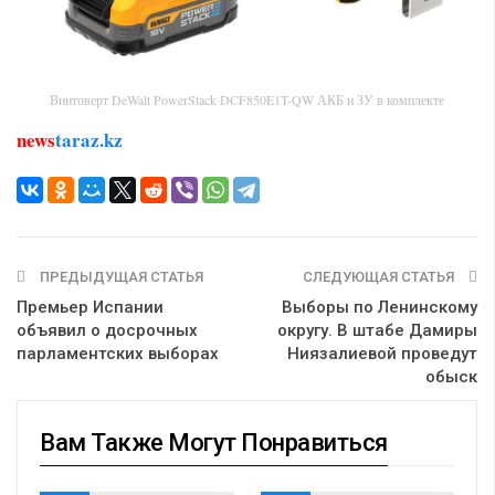
Винтоверт DeWalt PowerStack DCF850E1T-QW АКБ и ЗУ в комплекте
news
taraz.kz
ПРЕДЫДУЩАЯ СТАТЬЯ
СЛЕДУЮЩАЯ СТАТЬЯ
Премьер Испании
Выборы по Ленинскому
объявил о досрочных
округу. В штабе Дамиры
парламентских выборах
Ниязалиевой проведут
обыск
Вам Также Могут Понравиться