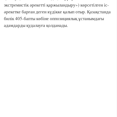
экстремистік әрекетті қаржыландыру») көрсетілген іс-
әрекетке барған деген күдікке қалып отыр. Қазақстанда
билік 405-бапты көбіне оппозициялық ұстанымдағы
адамдарды қудалауға қолданады.