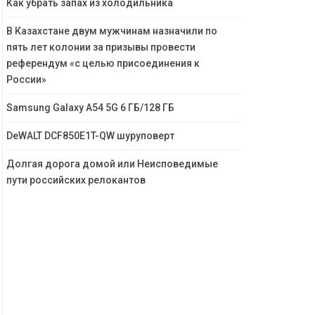
Как убрать запах из холодильника
В Казахстане двум мужчинам назначили по
пять лет колонии за призывы провести
референдум «с целью присоединения к
России»
Samsung Galaxy A54 5G 6 ГБ/128 ГБ
DeWALT DCF850E1T-QW шуруповерт
Долгая дорога домой или Неисповедимые
пути российских релокантов