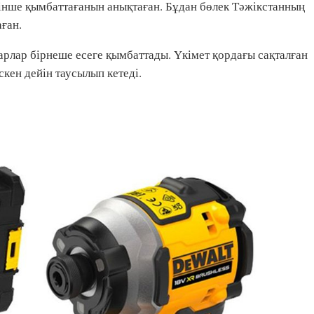
сінше қымбаттағанын анықтаған. Бұдан бөлек Тәжікстанның
аған.
арлар бірнеше есеге қымбаттады. Үкімет қордағы сақталған
скен дейін таусылып кетеді.