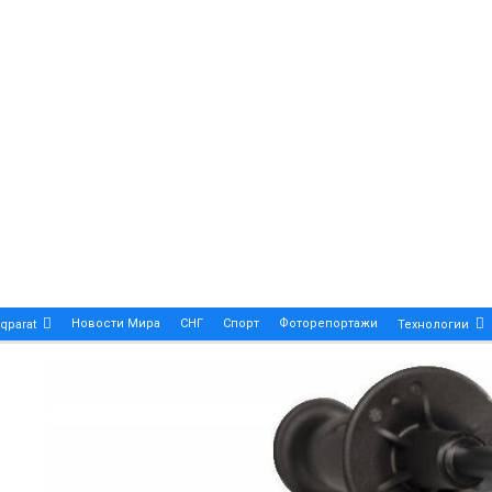
Новости Мира
СНГ
Спорт
Фоторепортажи
qparat
Технологии
Patek Philippe Calatrava DATE – A True Symbol Of Eleg
 Новости Казахстана