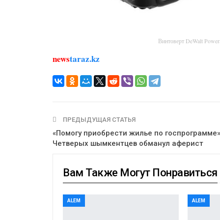
Винтоверт DeWalt Powe
news
taraz.kz
ПРЕДЫДУЩАЯ СТАТЬЯ
«Помогу приобрести жилье по госпрограмме»
Четверых шымкентцев обманул аферист
Вам Также Могут Понравиться
ALEM
ALEM