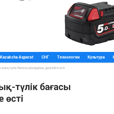
Kazaksha Aqparat
СНГ
Технологии
Культура
а азық-түлік бағасы рекордтық деңгейге өсті
зық-түлік бағасы
 өсті