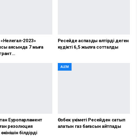
 «Нелегал-2023»
Ресейде аспазды өлтірді деген
сы аясында 7 мыңға
күдікті 6,5 жылға сотталды
грант…
ALEM
тан Еуропарламент
Өзбек үкіметі Ресейден сатып
ған резолюция
алатын газ бағасын айтпады
өкінішін білдірді