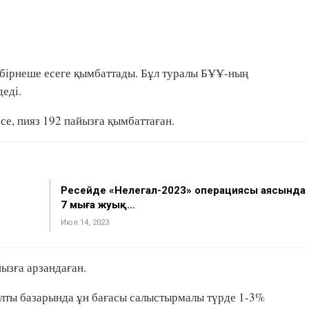
і бірнеше есеге қымбаттады. Бұл туралы БҰҰ-ның
еді.
се, пияз 192 пайызға қымбаттаған.
Ресейде «Нелегал-2023» операциясы аясында
7 мыңға жуық…
Июл 14, 2023
йызға арзандаған.
лты базарында ұн бағасы салыстырмалы түрде 1-3%