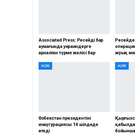
Associated Press: Ресейдің бар
Ресейде
аумағында украиндерге
операция
арналған түрме желісі бар
жуық ми
ALEM
ALEM
Өзбекстан президентінің
Қырғызс
инаугурациясы 14 шілдеде
қабылда
өтеді
бойынша 