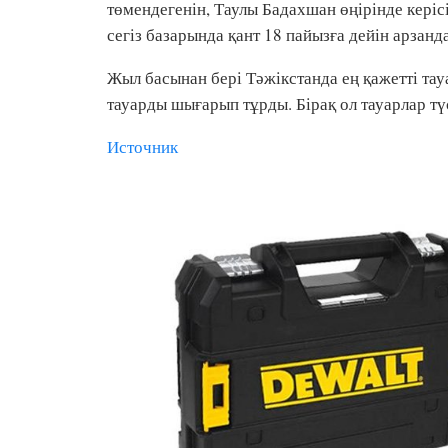
төмендегенін, Таулы Бадахшан өңірінде кері
сегіз базарында қант 18 пайызға дейін арзанд
Жыл басынан бері Тәжікстанда ең қажетті тау
тауарды шығарып тұрды. Бірақ ол тауарлар тү
Источник