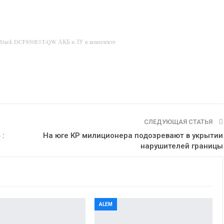
rStack DCF850E1T-QW АКБ и ЗУ в комплекте
СЛЕДУЮЩАЯ СТАТЬЯ
 :
На юге КР милиционера подозревают в укрытии
нарушителей границы
ALEM