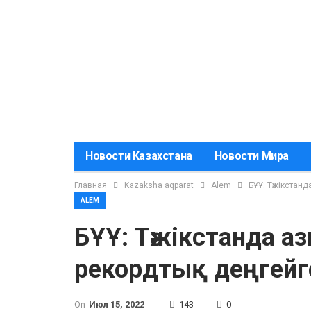
Новости Казахстана
Новости Мира
Главная
Kazaksha aqparat
Alem
БҰҰ: Тәжікстанд
ALEM
БҰҰ: Тәжікстанда а
рекордтық деңгейге
On
Июл 15, 2022
143
0