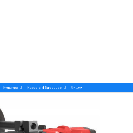
Видео
Культура
Красота И Здоровье
Калейдоскоп
ance And Precision