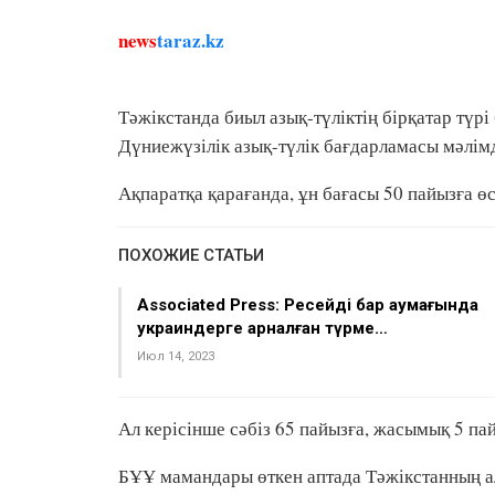
news
taraz.kz
Тәжікстанда биыл азық-түліктің бірқатар түр
Дүниежүзілік азық-түлік бағдарламасы мәлімд
Ақпаратқа қарағанда, ұн бағасы 50 пайызға өс
ПОХОЖИЕ СТАТЬИ
Associated Press: Ресейдің бар аумағында
украиндерге арналған түрме…
Июл 14, 2023
Ал керісінше сәбіз 65 пайызға, жасымық 5 па
БҰҰ мамандары өткен аптада Тәжікстанның а