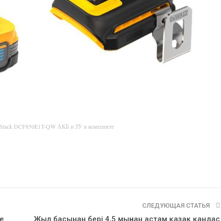
rStack DCF850E1T-QW АКБ и ЗУ в комплекте
СЛЕДУЮЩАЯ СТАТЬЯ
е
Жыл басынан бері 4,5 мыңнан астам қазақ қандас