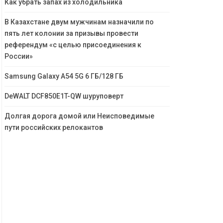
Как убрать запах из холодильника
В Казахстане двум мужчинам назначили по
пять лет колонии за призывы провести
референдум «с целью присоединения к
России»
Samsung Galaxy A54 5G 6 ГБ/128 ГБ
DeWALT DCF850E1T-QW шуруповерт
Долгая дорога домой или Неисповедимые
пути российских релокантов