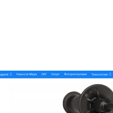
Новости Мира
СНГ
Спорт
Фоторепортажи
qparat
Технологии
Patek Philippe Calatrava DATE – A True Symbol Of Eleg
 Новости Казахстана