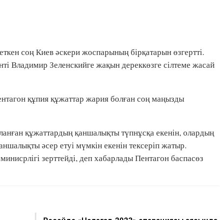
ткен соң Киев әскери жоспарының бірқатарын өзгертті.
ті Владимир Зеленскийге жақын дереккөзге сілтеме жасай
 Пентагон құпия құжаттар жария болған соң маңызды
ланған құжаттардың қаншалықты түпнұсқа екенін, олардың
аншалықты әсер етуі мүмкін екенін тексеріп жатыр.
инисрлігі зерттейді, деп хабарлады Пентагон баспасөз