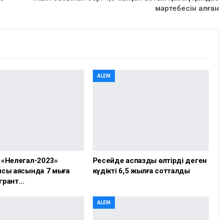
мәртебесін алған
ALEM
 «Нелегал-2023»
Ресейде аспазды өлтірді деген
сы аясында 7 мыңға
күдікті 6,5 жылға сотталды
грант…
ALEM