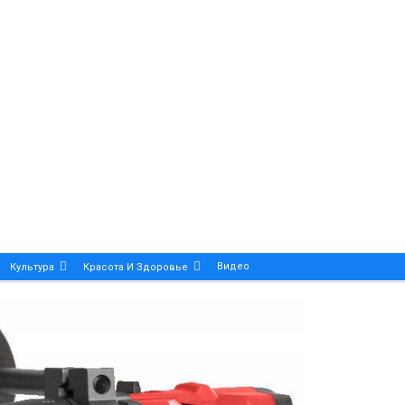
Видео
Культура
Красота И Здоровье
Калейдоскоп
ance And Precision