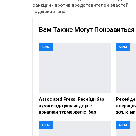
санкции» против представителей властей
Таджикистана
Вам Также Могут Понравиться
ALEM
ALEM
Associated Press: Ресейдің бар
Ресейде
аумағында украиндерге
операция
арналған түрме желісі бар
жуық ми
ALEM
ALEM