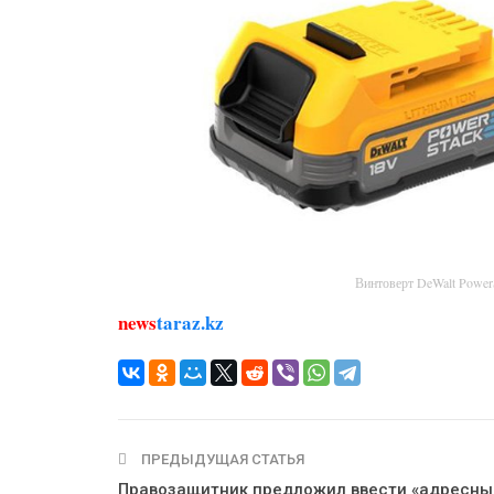
Винтоверт DeWalt Powe
news
taraz.kz
ПРЕДЫДУЩАЯ СТАТЬЯ
Правозащитник предложил ввести «адресны