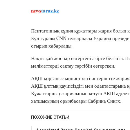
news
taraz.kz
Пентагонның құпия құжаттары жария болып ке
Бұл туралы CNN телеарнасы Украина президен
отырып хабарлады.
Нақты қай жоспар өзгергені әзірге белгісіз.
мәліметтерді сақтау тәртібін өзгерткен.
АҚШ қорғаныс министрлігі интернетте жария
АҚШ ұлттық қауіпсіздігі мен одақтастарына қ
Құжаттардың жарияланып кетуін АҚШ әділет м
хатшысының орынбасары Сабрина Сингх.
ПОХОЖИЕ СТАТЬИ