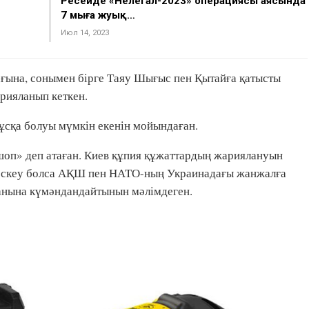
Ресейде «Нелегал-2023» операциясы аясында
7 мыңға жуық…
Июл 14, 2023
ына, сонымен бірге Таяу Шығыс пен Қытайға қатысты
рияланып кеткен.
ұсқа болуы мүмкін екенін мойындаған.
шоп» деп атаған. Киев құпия құжаттардың жариялануын
 Мәскеу болса АҚШ пен НАТО-ның Украинадағы жанжалға
ғанына күмәндандайтынын мәлімдеген.