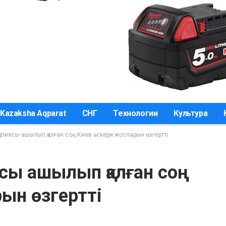
Kazaksha Aqparat
СНГ
Технологии
Культура
құпиясы ашылып қалған соң Киев әскери жоспарын өзгертті
ясы ашылып қалған соң
ын өзгертті