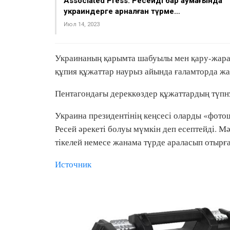
Associated Press: Ресейдің бар аумағында
украиндерге арналған түрме…
Июл 14, 2023
Украинаның қарымта шабуылы мен қару-жарағ
құпия құжаттар наурыз айында ғаламторда жа
Пентагондағы дереккөздер құжаттардың түпн
Украина президентінің кеңсесі оларды «фото
Ресей әрекеті болуы мүмкін деп есептейді.
тікелей немесе жанама түрде араласып отыр
Источник