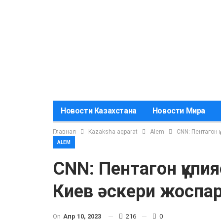
Новости Казахстана
Новости Мира
Главная
Kazaksha aqparat
Alem
CNN: Пентагон 
ALEM
CNN: Пентагон құпи
Киев әскери жоспар
On
Апр 10, 2023
216
0