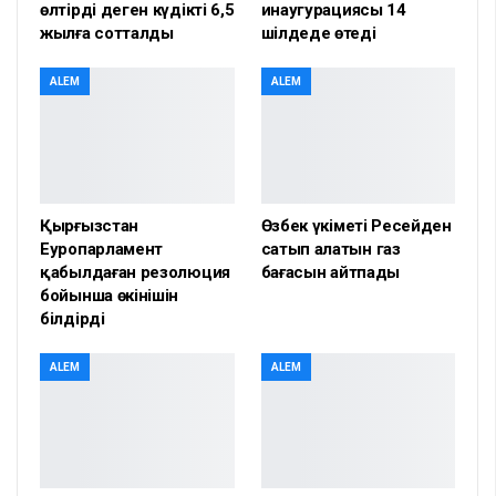
өлтірді деген күдікті 6,5
инаугурациясы 14
жылға сотталды
шілдеде өтеді
ALEM
ALEM
Қырғызстан
Өзбек үкіметі Ресейден
Еуропарламент
сатып алатын газ
қабылдаған резолюция
бағасын айтпады
бойынша өкінішін
білдірді
ALEM
ALEM