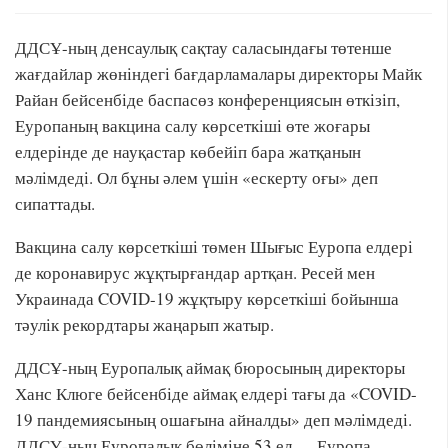
ДДСҰ-ның денсаулық сақтау саласындағы төтенше
жағдайлар жөніндегі бағдарламалары директоры Майк
Райан бейсенбіде баспасөз конференциясын өткізіп,
Еуропаның вакцина салу көрсеткіші өте жоғары
елдерінде де науқастар көбейіп бара жатқанын
мәлімдеді. Ол бұны әлем үшін «ескерту оғы» деп
сипаттады.
Вакцина салу көрсеткіші төмен Шығыс Еуропа елдері
де коронавирус жұқтырғандар артқан. Ресей мен
Украинада COVID-19 жұқтыру көрсеткіші бойынша
тәулік рекордтары жаңарып жатыр.
ДДСҰ-ның Еуропалық аймақ бюросының директоры
Ханс Клюге бейсенбіде аймақ елдері тағы да «COVID-
19 пандемиясының ошағына айналды» деп мәлімдеді.
ДДСҰ-ның Еуропалық бөліміне 53 ел — Еуропа