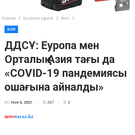
Главная
Kazaksha aqparat
Alem
ALEM
ДДСҰ: Еуропа мен
Орталық Азия тағы да
«COVID-19 пандемиясы
ошағына айналды»
On
Ноя 6, 2021
267
0
news
taraz.kz