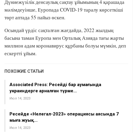
Дүниежүзілік денсаулық сақтау ұйымының 4 қарашада
мәлімдеуінше, Еуропада COVID-19 таралу көрсеткіші
төрт аптада 55 пайыз өскен.
Осындай үрдіс сақталған жағдайда, 2022 жылдың
басына таман Еуропа мен Орталық Азияда тағы жарты
миллион адам коронавирус құрбаны болуы мүмкін, деп
ескертті ұйым.
ПОХОЖИЕ СТАТЬИ
Associated Press: Ресейдің бар аумағында
украиндерге арналған түрме…
Июл 14, 2023
Ресейде «Нелегал-2023» операциясы аясында 7
мыңға жуық…
Июл 14, 2023