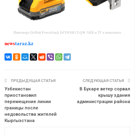
Винтоверт DeWalt PowerStack DCF850E1T-QW АКБ и ЗУ в комплекте
news
taraz.kz
ПРЕДЫДУЩАЯ СТАТЬЯ
СЛЕДУЮЩАЯ СТАТЬЯ
Узбекистан
В Бухаре ветер сорвал
приостановил
крышу здания
перемещение линии
администрации района
границы после
недовольства жителей
Кыргызстана