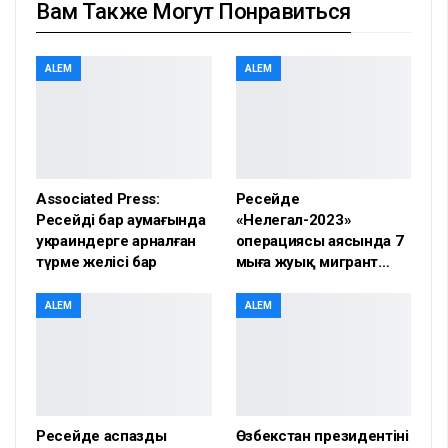
Вам Также Могут Понравиться
ALEM
ALEM
Associated Press:
Ресейде
Ресейдің бар аумағында
«Нелегал-2023»
украиндерге арналған
операциясы аясында 7
түрме желісі бар
мыңға жуық мигрант…
ALEM
ALEM
Ресейде аспазды
Өзбекстан президентінің