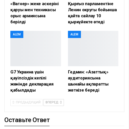
«Вагнер» жеке әскерінің
Қырғыз парламентіне
қаруы мен техникасы
Ленин округы бойынша
орыс армиясына
қайта сайлау 10
берілді
қыркүйекте өтеді
ALEM
ALEM
G7 Украина үшін
Гедмин: «Азаттық»
қауіпсіздік кепілі
аудиториясына
жөнінде декларация
шынайы ақпаратты
қабылдады
жеткізе береді
ПРЕДЫДУЩИЙ
ВПЕРЕД
Оставьте Ответ