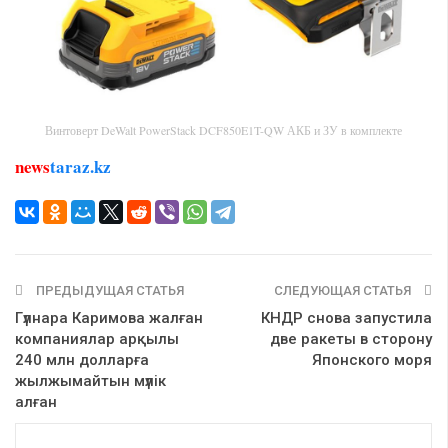
Винтоверт DeWalt PowerStack DCF850E1T-QW АКБ и ЗУ в комплекте
news
taraz.kz
ПРЕДЫДУЩАЯ СТАТЬЯ
СЛЕДУЮЩАЯ СТАТЬЯ
Гүлнара Каримова жалған
КНДР снова запустила
компаниялар арқылы
две ракеты в сторону
240 млн долларға
Японского моря
жылжымайтын мүлік
алған