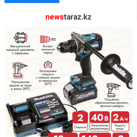
news
taraz.kz