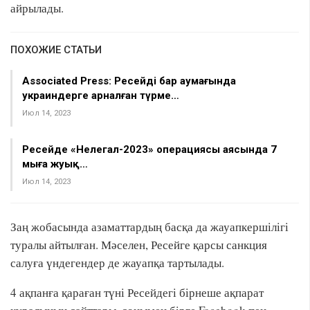
айрылады.
ПОХОЖИЕ СТАТЬИ
Associated Press: Ресейдің бар аумағында
украиндерге арналған түрме…
Июл 14, 2023
Ресейде «Нелегал-2023» операциясы аясында 7
мыңға жуық…
Июл 14, 2023
Заң жобасында азаматтардың басқа да жауапкершілігі
туралы айтылған. Мәселен, Ресейге қарсы санкция
салуға үндегендер де жауапқа тартылады.
4 ақпанға қараған түні Ресейдегі бірнеше ақпарат