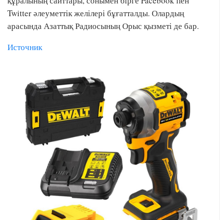
құралының сайттары, сонымен бірге Facebook пен
Twitter әлеуметтік желілері бұғатталды. Олардың
арасында Азаттық Радиосының Орыс қызметі де бар.
Источник