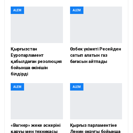
ALEM
ALEM
Қырғызстан
Өзбек үкіметі Ресейден
Еуропарламент
сатып алатын газ
қабылдаған резолюция
бағасын айтпады
бойынша өкінішін
білдірді
ALEM
ALEM
«Вагнер» жеке әскерінің
Қырғыз парламентіне
қаруы мен техникасы
Ленин округы бойынша