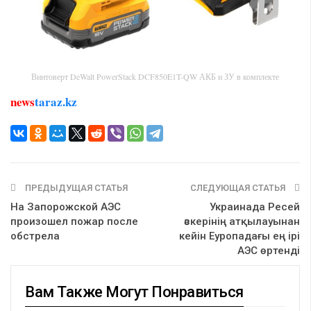
Винтоверт DeWalt PowerStack DCF850E1T-QW АКБ и ЗУ в комплекте
news
taraz.kz
ПРЕДЫДУЩАЯ СТАТЬЯ
СЛЕДУЮЩАЯ СТАТЬЯ
На Запорожской АЭС
Украинада Ресей
произошел пожар после
әскерінің атқылауынан
обстрела
кейін Еуропадағы ең ірі
АЭС өртенді
Вам Также Могут Понравиться