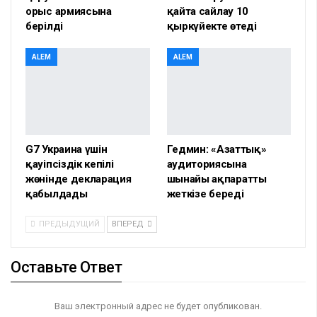
орыс армиясына
қайта сайлау 10
берілді
қыркүйекте өтеді
ALEM
ALEM
G7 Украина үшін
Гедмин: «Азаттық»
қауіпсіздік кепілі
аудиториясына
жөнінде декларация
шынайы ақпаратты
қабылдады
жеткізе береді
ПРЕДЫДУЩИЙ
ВПЕРЕД
Оставьте Ответ
Ваш электронный адрес не будет опубликован.