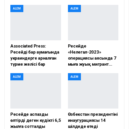
ALEM
ALEM
Associated Press:
Ресейде
Ресейдің бар аумағында
«Нелегал-2023»
украиндерге арналған
операциясы аясында 7
түрме желісі бар
мыңға жуық мигрант…
ALEM
ALEM
Ресейде аспазды
Өзбекстан президентінің
өлтірді деген күдікті 6,5
инаугурациясы 14
жылға сотталды
шілдеде өтеді