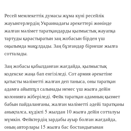
Ресей мемлекеттік думасы жұма күні ресейлік
жауынгерлердің Украинадағы әрекеттері жөнінде
жалған мәлімет таратқандарды қылмыстық жауапқа
тартуды қарастыратын заң жобасын бірден үш
оқылымда мақұлдады. Заң бұзғандар бірнеше жылға
сотталады.
Заң жобасы қабылданған жағдайда, қылмыстық
кодекске жаңа бап енгізіледі. Сот армия әрекетіне
қатысты мәліметті жалған деп таныса, оны таратқан
адамға айыппұл салынады немес үш жылға дейін
колонияға жіберіледі. Фейк таратқан адамның қызмет
бабын пайдаланғаны, жалған мәліметті әдейі таратқаны
анықталса, күдікті 5 жылдан 10 жылға дейін сотталуы
мүмкін. Фейктердің зардабы ауыр болған жағдайда,
оның авторлары 15 жылға бас бостандығынан