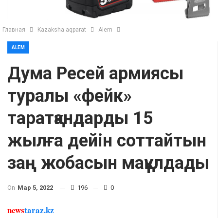
Главная
Kazaksha aqparat
Alem
ALEM
Дума Ресей армиясы
туралы «фейк»
таратқандарды 15
жылға дейін соттайтын
заң жобасын мақұлдады
On
Мар 5, 2022
196
0
news
taraz.kz