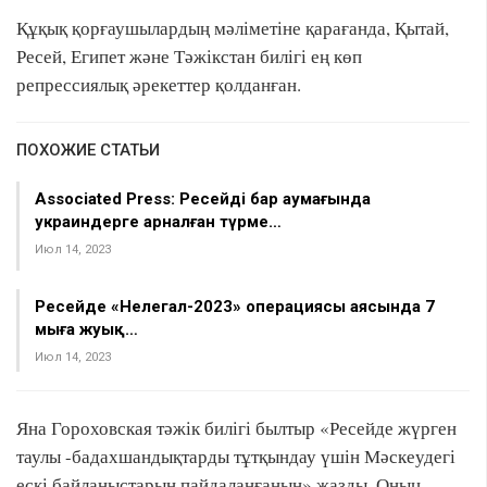
Құқық қорғаушылардың мәліметіне қарағанда, Қытай,
Ресей, Египет және Тәжікстан билігі ең көп
репрессиялық әрекеттер қолданған.
ПОХОЖИЕ СТАТЬИ
Associated Press: Ресейдің бар аумағында
украиндерге арналған түрме…
Июл 14, 2023
Ресейде «Нелегал-2023» операциясы аясында 7
мыңға жуық…
Июл 14, 2023
Яна Гороховская тәжік билігі былтыр «Ресейде жүрген
таулы -бадахшандықтарды тұтқындау үшін Мәскеудегі
ескі байланыстарын пайдаланғанын» жазды. Оның