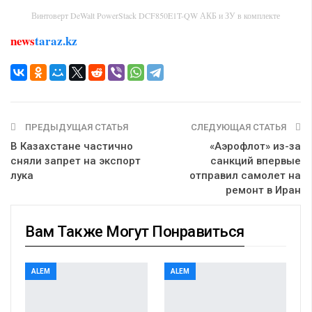
Винтоверт DeWalt PowerStack DCF850E1T-QW АКБ и ЗУ в комплекте
news
taraz.kz
ПРЕДЫДУЩАЯ СТАТЬЯ
СЛЕДУЮЩАЯ СТАТЬЯ
В Казахстане частично
«Аэрофлот» из-за
сняли запрет на экспорт
санкций впервые
лука
отправил самолет на
ремонт в Иран
Вам Также Могут Понравиться
ALEM
ALEM