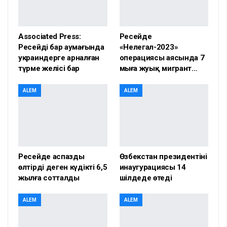
Associated Press:
Ресейде
Ресейдің бар аумағында
«Нелегал-2023»
украиндерге арналған
операциясы аясында 7
түрме желісі бар
мыңға жуық мигрант…
ALEM
ALEM
Ресейде аспазды
Өзбекстан президентінің
өлтірді деген күдікті 6,5
инаугурациясы 14
жылға сотталды
шілдеде өтеді
ALEM
ALEM