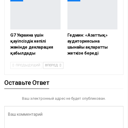
G7 Украина үшін
Гедмин: «Азаттық»
қауіпсіздік кепілі
аудиториясына
жөнінде декларация
шынайы ақпаратты
қабылдады
жеткізе береді
ПРЕДЫДУЩИЙ
ВПЕРЕД
Оставьте Ответ
Ваш электронный адрес не будет опубликован.