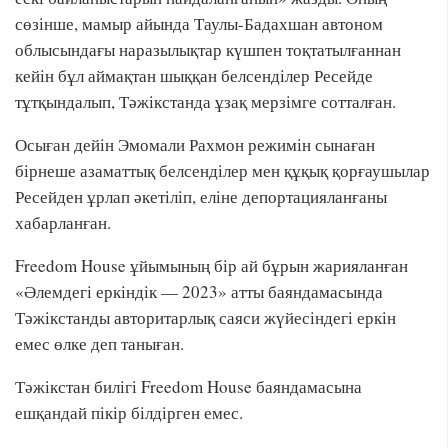
сөзінше, мамыр айында Таулы-Бадахшан автоном
облысындағы наразылықтар күшпен тоқтатылғаннан
кейін бұл аймақтан шыққан белсенділер Ресейде
тұтқындалып, Тәжікстанда ұзақ мерзімге сотталған.
Осыған дейін Эмомали Рахмон режимін сынаған
бірнеше азаматтық белсенділер мен құқық қорғаушылар
Ресейден ұрлап әкетіліп, еліне депортацияланғаны
хабарланған.
Freedom House ұйымының бір ай бұрын жарияланған
«Әлемдегі еркіндік — 2023» атты баяндамасында
Тәжікстанды авторитарлық саяси жүйесіндегі еркін
емес өлке деп таныған.
Тәжікстан билігі Freedom House баяндамасына
ешқандай пікір білдірген емес.