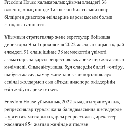
Freedom House халықаралық ұйымы әлемдегі 38
өлкенің, оның ішінде Тәжікстан билігі сыни пікір
білдірген диаспора өкілдеріне қарсы қысым болып
жатқанын атап өтті.
Ұйымның стратегиялар және зерттеулер бойынша
директоры Яна Гороховская 2022 жылдың соңына қарай
әлемдегі 91 елдің ішінде 38 мемлекеттің үкіметі
азаматтарына қарсы репрессиялық әрекеттер жасағанын
мәлімдеді. Оның айтуынша, бұл елдердің билігі «өлтіру,
шабуыл жасау, қамау және заңсыз депортациялау»
секілді жолдармен сын айтқан диаспора өкілдерінің
өзін жабуға әрекет еткен.
Freedom House ұйымының 2022 жылдағы трансұлттық
репрессиялар туралы жаңа баяндамасында шетелдерде
жүрген азаматтарына қарсы репрессиялық әрекеттер
жасалған 854 жағдай жөнінде айтылған.