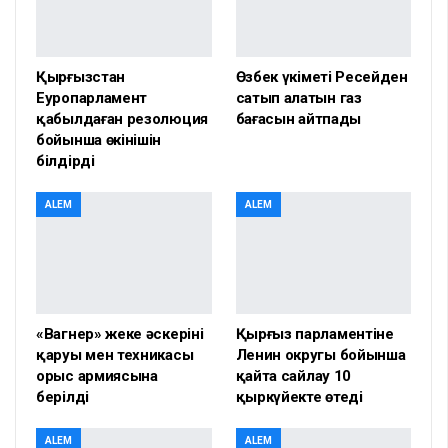
Қырғызстан
Өзбек үкіметі Ресейден
Еуропарламент
сатып алатын газ
қабылдаған резолюция
бағасын айтпады
бойынша өкінішін
білдірді
ALEM
ALEM
«Вагнер» жеке әскерінің
Қырғыз парламентіне
қаруы мен техникасы
Ленин округы бойынша
орыс армиясына
қайта сайлау 10
берілді
қыркүйекте өтеді
ALEM
ALEM