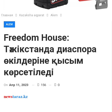
Главная
Kazaksha aqparat
Alem
ALEM
Freedom House:
Тәжікстанда диаспора
өкілдеріне қысым
көрсетіледі
On
Апр 11, 2023
156
0
news
taraz.kz