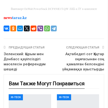
Винтоверт DeWalt PowerStack DCF850E1T-QW АКБ и ЗУ в комплекте
news
taraz.kz
ПРЕДЫДУЩАЯ СТАТЬЯ
СЛЕДУЮЩАЯ СТАТЬЯ
Зеленский: Қырым мен
Ақтөбедегі сот Қаңтар
Донбасс қауіпсіздігі
оқиғасынан соң
мәселесін референдум
қамалған белсендіні
шешеді
үйқамаққа ауыстырды
Вам Также Могут Понравиться
HI-TECH
HI-TECH