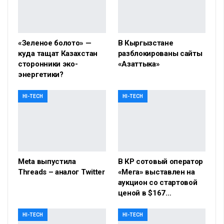
«Зеленое болото» —
В Кыргызстане
куда тащат Казахстан
разблокированы сайты
сторонники эко-
«Азаттыка»
энергетики?
HI-TECH
HI-TECH
Meta выпустила
В КР сотовый оператор
Threads – аналог Twitter
«Мега» выставлен на
аукцион со стартовой
ценой в $167…
HI-TECH
HI-TECH