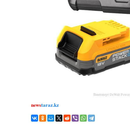
Винтоверт DeWalt Powe
news
taraz.kz