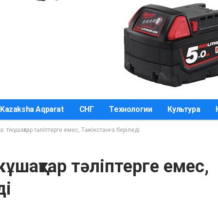
Kazaksha Aqparat
СНГ
Технологии
Культура
: тікұшақтар тәліптерге емес, Тәжікстанға беріледі
кұшақтар тәліптерге емес,
ді