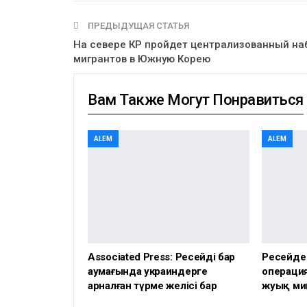
ПРЕДЫДУЩАЯ СТАТЬЯ
На севере КР пройдет централизованный на
мигрантов в Южную Корею
Вам Также Могут Понравиться
ALEM
ALEM
Associated Press: Ресейдің бар
Ресейде
аумағында украиндерге
операция
арналған түрме желісі бар
жуық ми