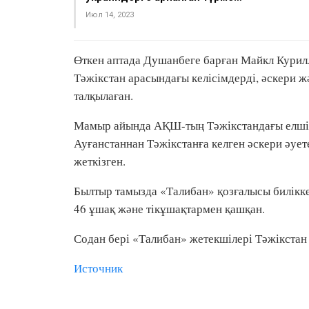
Июл 14, 2023
Өткен аптада Душанбеге барған Майкл Курил
Тәжікстан арасындағы келісімдерді, әскери ж
талқылаған.
Мамыр айында АҚШ-тың Тәжікстандағы елш
Ауғанстаннан Тәжікстанға келген әскери әуе
жеткізген.
Былтыр тамызда «Талибан» қозғалысы билікке 
46 ұшақ және тікұшақтармен қашқан.
Содан бері «Талибан» жетекшілері Тәжікстан 
Источник