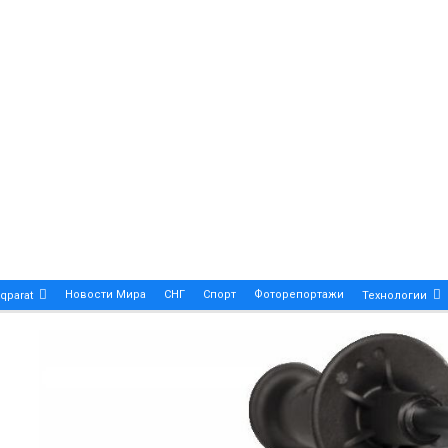
Новости Мира
СНГ
Спорт
Фоторепортажи
qparat
Технологии
Patek Philippe Calatrava DATE – A True Symbol Of Eleg
 Новости Казахстана