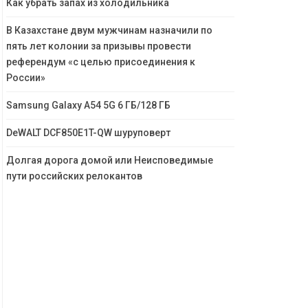
Как убрать запах из холодильника
В Казахстане двум мужчинам назначили по
пять лет колонии за призывы провести
референдум «с целью присоединения к
России»
Samsung Galaxy A54 5G 6 ГБ/128 ГБ
DeWALT DCF850E1T-QW шуруповерт
Долгая дорога домой или Неисповедимые
пути российских релокантов