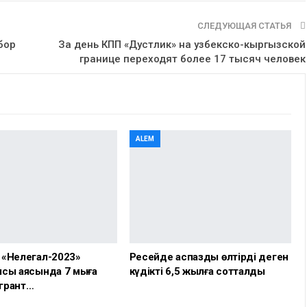
СЛЕДУЮЩАЯ СТАТЬЯ
бор
За день КПП «Дустлик» на узбекско-кыргызской
границе переходят более 17 тысяч человек
ALEM
 «Нелегал-2023»
Ресейде аспазды өлтірді деген
сы аясында 7 мыңға
күдікті 6,5 жылға сотталды
грант…