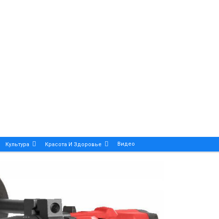
Видео
Культура
Красота И Здоровье
Калейдоскоп
ance And Precision