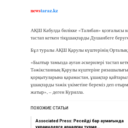
news
taraz.kz
АҚШ Кабулда билікке «Талибан» қозғалысы ке
тастап кеткен тікұшақтарды Душанбеге беруг
Бұл туралы АҚШ Қарулы күштерінің Орталық
«Былтыр тамызда ауған әскерилері тастап кет
Тәжікстанның Қарулы күштеріне ризашылығымы
қорқытуларына қарамастан, ұшақтар қайтарылма
ұшақтарды тәжік үкіметіне береміз деп отырм
жатыр», – деген Курилла.
ПОХОЖИЕ СТАТЬИ
Associated Press: Ресейдің бар аумағында
украиндерге арналған түрме…