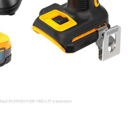
rStack DCF850E1T-QW АКБ и ЗУ в комплекте