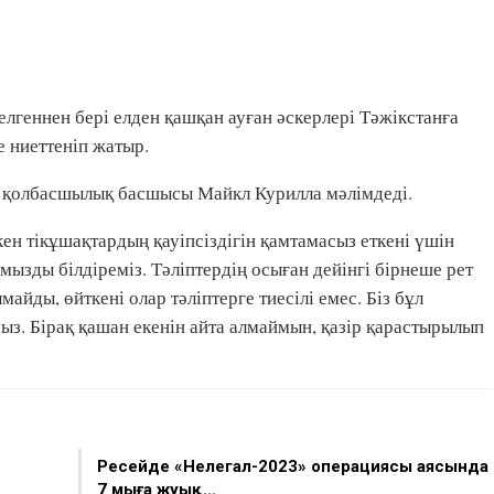
лгеннен бері елден қашқан ауған әскерлері Тәжікстанға
е ниеттеніп жатыр.
 қолбасшылық басшысы Майкл Курилла мәлімдеді.
кен тікұшақтардың қауіпсіздігін қамтамасыз еткені үшін
зды білдіреміз. Тәліптердің осыған дейінгі бірнеше рет
йды, өйткені олар тәліптерге тиесілі емес. Біз бұл
ыз. Бірақ қашан екенін айта алмаймын, қазір қарастырылып
Ресейде «Нелегал-2023» операциясы аясында
7 мыңға жуық…