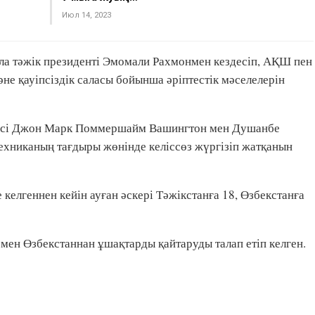
Июл 14, 2023
ла тәжік президенті Эмомали Рахмонмен кездесіп, АҚШ пен
әне қауіпсіздік саласы бойынша әріптестік мәселелерін
ісі Джон Марк Поммершайм Вашингтон мен Душанбе
техниканың тағдыры жөнінде келіссөз жүргізіп жатқанын
келгеннен кейін ауған әскері Тәжікстанға 18, Өзбекстанға
мен Өзбекстаннан ұшақтарды қайтаруды талап етіп келген.