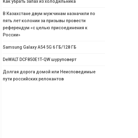
Как убрать запах из холодильника
В Казахстане двум мужчинам назначили по
пять лет колонии за призывы провести
референдум «с целью присоединения к
России»
Samsung Galaxy A54 5G 6 ГБ/128 ГБ
DeWALT DCF850E1T-QW шуруповерт
Долгая дорога домой или Неисповедимые
пути российских релокантов