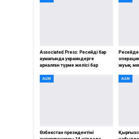
Associated Press: Ресейдің бар
Ресейде
аумағында украиндерге
операция
арналған түрме желісі бар
жуық ми
ALEM
ALEM
Өзбекстан президентінің
Қырғызс
инаугурациясы 14 шілдеде
қабылда