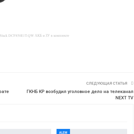
rStack DCF850E1T-QW АКБ и ЗУ в комплекте
СЛЕДУЮЩАЯ СТАТЬЯ
рате
ГКНБ КР возбудил уголовное дело на телеканал
NEXT TV
ALEM