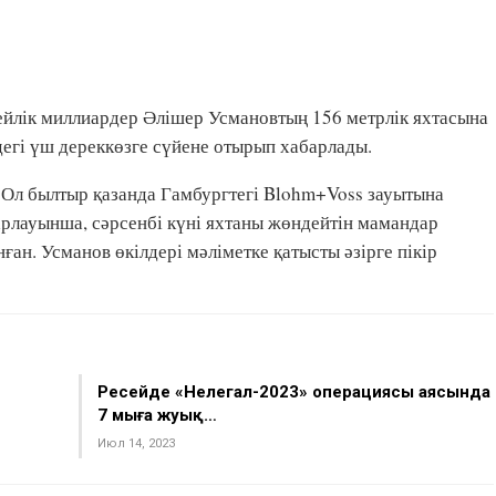
сейлік миллиардер Әлішер Усмановтың 156 метрлік яхтасына
ндегі үш дереккөзге сүйене отырып хабарлады.
 Ол былтыр қазанда Гамбургтегі Blohm+Voss зауытына
арлауынша, сәрсенбі күні яхтаны жөндейтін мамандар
ан. Усманов өкілдері мәліметке қатысты әзірге пікір
Ресейде «Нелегал-2023» операциясы аясында
7 мыңға жуық…
Июл 14, 2023