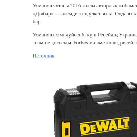
Усманов яхтасы 2016 жылы авторлық жобамен
«Ділбар» — әлемдегі ең үлкен яхта. Онда яхта
бар.
Усманов есімі дүйсенбі күні Ресейдің Украин
тізіміне қосылды. Forbes мәліметінше, ресейл
Источник