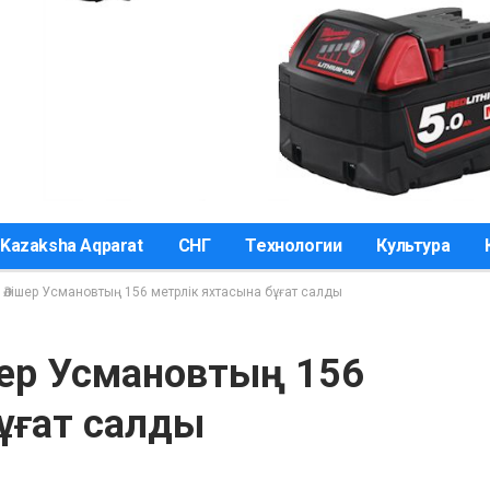
Kazaksha Aqparat
СНГ
Технологии
Культура
і Әлішер Усмановтың 156 метрлік яхтасына бұғат салды
ішер Усмановтың 156
ұғат салды