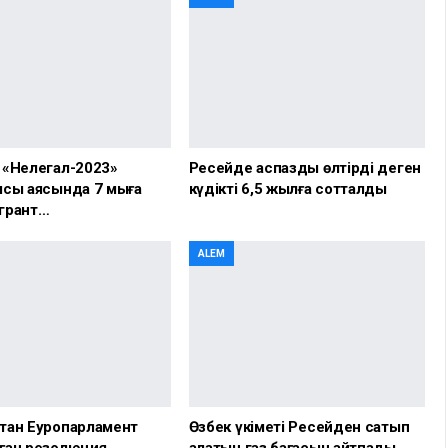
 «Нелегал-2023»
Ресейде аспазды өлтірді деген
сы аясында 7 мыңға
күдікті 6,5 жылға сотталды
грант…
ALEM
тан Еуропарламент
Өзбек үкіметі Ресейден сатып
ған резолюция
алатын газ бағасын айтпады