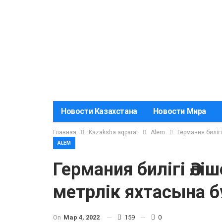
Новости Казахстана
Новости Мира
Главная
Kazaksha aqparat
Alem
Германия биліг
ALEM
Германия билігі Әл
метрлік яхтасына б
On
Мар 4, 2022
159
0