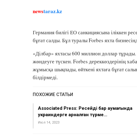
news
taraz.kz
Германия билігі ЕО санкициясына іліккен ре
бұғат салды. Бұл туралы Forbes яхта бизнесі
«Ділбар» яхтасы 600 миллион доллар тұрады.
жөндеуге түскен. Forbes дереккөздерінің хаб
жұмысқа шықпады, өйткені яхтаға бұғат салынғ
білдірмеді.
ПОХОЖИЕ СТАТЬИ
Associated Press: Ресейдің бар аумағында
украиндерге арналған түрме…
Июл 14, 2023