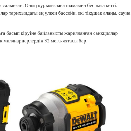
 салынған. Оның құрылысына шамамен бес жыл кетті.
лар тарихындағы ең үлкен бассейн, екі тікұшақ алаңы, сауна
аға басып кіруіне байланысты жарияланған санкциялар
ік миллиардерлердің 32 мега-яхтасы бар.