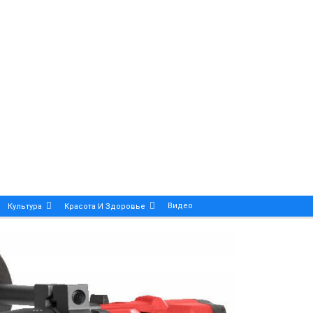
Видео
Культура
Красота И Здоровье
Калейдоскоп
ance And Precision