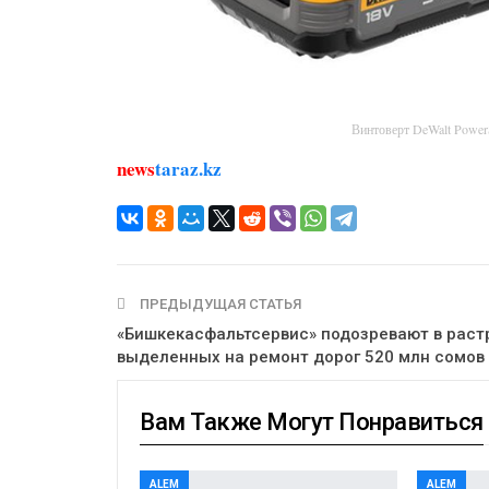
Винтоверт DeWalt Powe
news
taraz.kz
ПРЕДЫДУЩАЯ СТАТЬЯ
«Бишкекасфальтсервис» подозревают в раст
выделенных на ремонт дорог 520 млн сомов
Вам Также Могут Понравиться
ALEM
ALEM