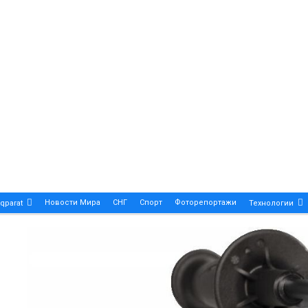
Новости Мира
СНГ
Спорт
Фоторепортажи
qparat
Технологии
Patek Philippe Calatrava DATE – A True Symbol Of Eleg
 Новости Казахстана