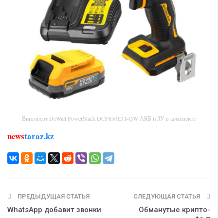
Винтоверт DeWalt PowerStack DCF850E1T-QW АКБ и ЗУ в комплекте
news
taraz.kz
ПРЕДЫДУЩАЯ СТАТЬЯ
СЛЕДУЮЩАЯ СТАТЬЯ
WhatsApp добавит звонки
Обманутые крипто-