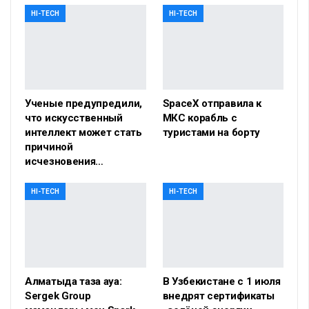
HI-TECH
HI-TECH
Ученые предупредили,
SpaceX отправила к
что искусственный
МКС корабль с
интеллект может стать
туристами на борту
причиной
исчезновения…
HI-TECH
HI-TECH
Алматыда таза ауа:
В Узбекистане с 1 июля
Sergek Group
внедрят сертификаты