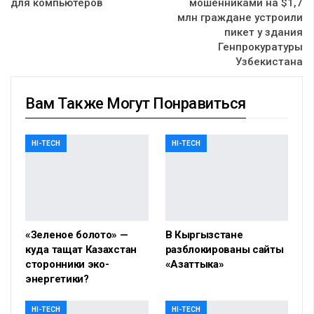
для компьютеров
мошенниками на $1,7
млн граждане устроили
пикет у здания
Генпрокуратуры
Узбекистана
Вам Также Могут Понравиться
HI-TECH
HI-TECH
«Зеленое болото» —
В Кыргызстане
куда тащат Казахстан
разблокированы сайты
сторонники эко-
«Азаттыка»
энергетики?
HI-TECH
HI-TECH