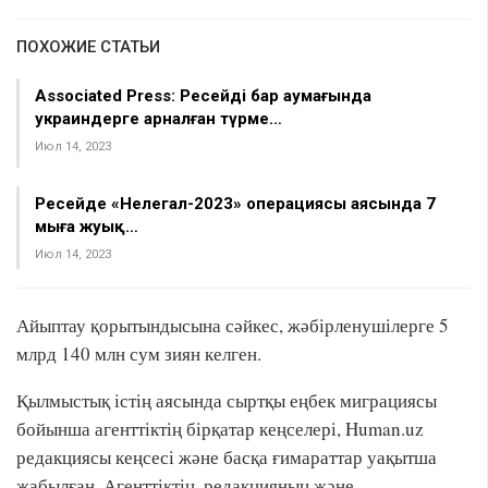
ПОХОЖИЕ СТАТЬИ
Associated Press: Ресейдің бар аумағында
украиндерге арналған түрме…
Июл 14, 2023
Ресейде «Нелегал-2023» операциясы аясында 7
мыңға жуық…
Июл 14, 2023
Айыптау қорытындысына сәйкес, жәбірленушілерге 5
млрд 140 млн сум зиян келген.
Қылмыстық істің аясында сыртқы еңбек миграциясы
бойынша агенттіктің бірқатар кеңселері, Human.uz
редакциясы кеңсесі және басқа ғимараттар уақытша
жабылған. Агенттіктің, редакцияның және