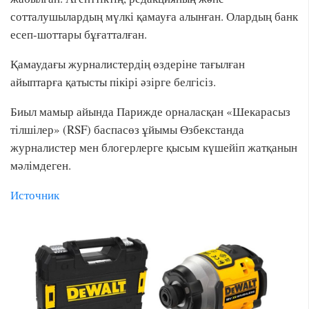
сотталушылардың мүлкі қамауға алынған. Олардың банк
есеп-шоттары бұғатталған.
Қамаудағы журналистердің өздеріне тағылған
айыптарға қатысты пікірі әзірге белгісіз.
Биыл мамыр айында Парижде орналасқан «Шекарасыз
тілшілер» (RSF) баспасөз ұйымы Өзбекстанда
журналистер мен блогерлерге қысым күшейіп жатқанын
мәлімдеген.
Источник