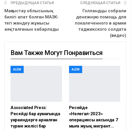
ПРЕДЫДУЩАЯ СТАТЬЯ
СЛЕДУЮЩАЯ СТАТЬЯ
Маңғыстау облысының
Голландцы собрали
билігі апат болған МАЭК-
денежную помощь для
тегі жөндеу жұмысы
покалеченного в армии
аяқталғанын хабарлады
таджикского солдата
(видео)
Вам Также Могут Понравиться
ALEM
ALEM
Associated Press:
Ресейде
Ресейдің бар аумағында
«Нелегал-2023»
украиндерге арналған
операциясы аясында 7
түрме желісі бар
мыңға жуық мигрант…