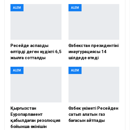
ALEM
ALEM
Ресейде аспазды
Өзбекстан президентінің
өлтірді деген күдікті 6,5
инаугурациясы 14
жылға сотталды
шілдеде өтеді
ALEM
ALEM
Қырғызстан
Өзбек үкіметі Ресейден
Еуропарламент
сатып алатын газ
қабылдаған резолюция
бағасын айтпады
бойынша өкінішін