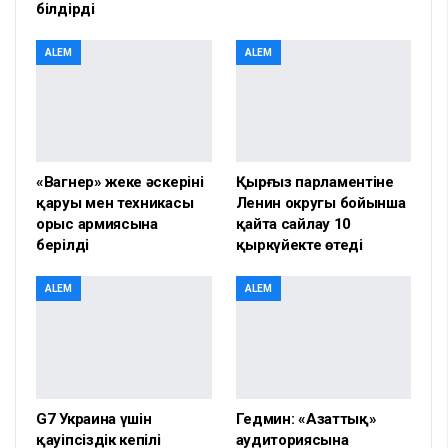
білдірді
ALEM
ALEM
«Вагнер» жеке әскерінің
Қырғыз парламентіне
қаруы мен техникасы
Ленин округы бойынша
орыс армиясына
қайта сайлау 10
берілді
қыркүйекте өтеді
ALEM
ALEM
G7 Украина үшін
Гедмин: «Азаттық»
қауіпсіздік кепілі
аудиториясына