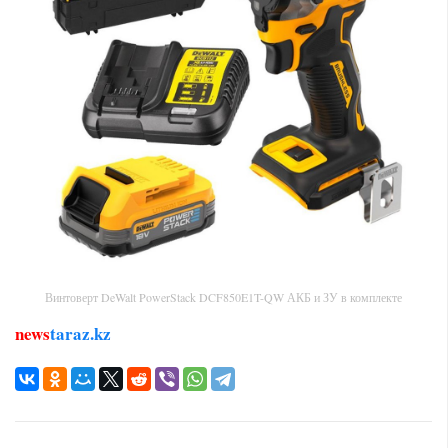
Винтоверт DeWalt PowerStack DCF850E1T-QW АКБ и ЗУ в комплекте
news
taraz.kz