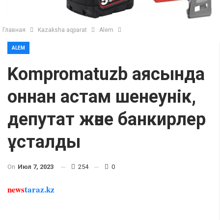
Главная
Kazaksha aqparat
Alem
ALEM
Kompromatuzb аясында
оннан астам шенеунік,
депутат және банкирлер
ұсталды
On
Июл 7, 2023
254
0
news
taraz.kz