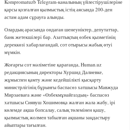
Kompromatuzb Telegram-каналының үйлестірушілеріне
қарсы қозғалған қылмыстық істің аясында 200-ден
астам адам сұрауға алынды.
Олардың арасында ондаған шенеуніктер, депутаттар,
банк жетекшілері бар. Азаттықтың өзбек қызметінің
дереккөзі хабарлағандай, сот отырысы жабық өтуі
мүмкін.
Жоғарғы сот мәліметіне қарағанда, Human.uz
редакциясының директоры Хуршид Далиевке,
жұмыспен қамту және кедейшілікті қысқарту
министрлігінің бұрынғы баспасөз хатшысы Мавжуда
Мирзаеваға және «Өзбекмұнайгаздың» баспасөз
хатшысы Сиявуш Хошимовқа жалған жала жабу, ірі
көлемде ақша бопсалау, салық төлемінен қашу,
қылмыстық жолмен табылған ақшаны заңдастыру
айыптары тағылған.