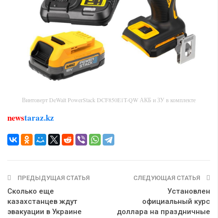
Винтоверт DeWalt PowerStack DCF850E1T-QW АКБ и ЗУ в комплекте
news
taraz.kz
ПРЕДЫДУЩАЯ СТАТЬЯ
СЛЕДУЮЩАЯ СТАТЬЯ
Сколько еще
Установлен
казахстанцев ждут
официальный курс
эвакуации в Украине
доллара на праздничные