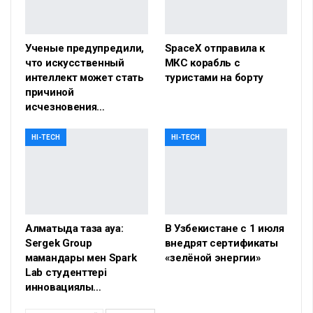
Ученые предупредили,
SpaceX отправила к
что искусственный
МКС корабль с
интеллект может стать
туристами на борту
причиной
исчезновения…
HI-TECH
HI-TECH
Алматыда таза ауа:
В Узбекистане с 1 июля
Sergek Group
внедрят сертификаты
мамандары мен Spark
«зелёной энергии»
Lab студенттері
инновациялық…