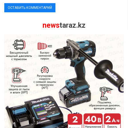
news
taraz.kz