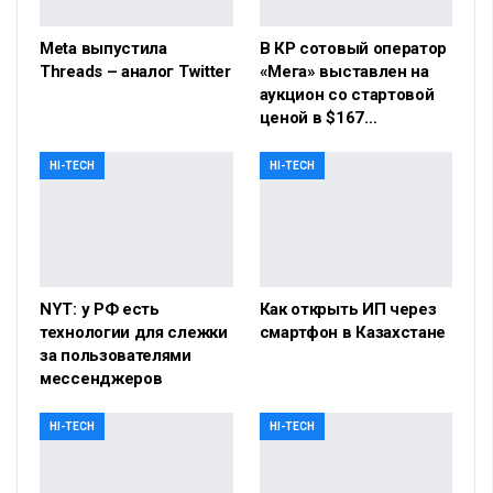
Meta выпустила
В КР сотовый оператор
Threads – аналог Twitter
«Мега» выставлен на
аукцион со стартовой
ценой в $167…
HI-TECH
HI-TECH
NYT: у РФ есть
Как открыть ИП через
технологии для слежки
смартфон в Казахстане
за пользователями
мессенджеров
HI-TECH
HI-TECH