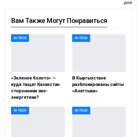
дни
Вам Также Могут Понравиться
HI-TECH
HI-TECH
«Зеленое болото» —
В Кыргызстане
куда тащат Казахстан
разблокированы сайты
сторонники эко-
«Азаттыка»
энергетики?
HI-TECH
HI-TECH