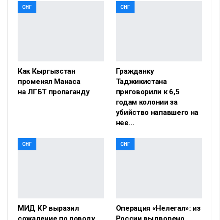
СНГ
СНГ
Как Кыргызстан
Гражданку
променял Манаса
Таджикистана
на ЛГБТ пропаганду
приговорили к 6,5
годам колонии за
убийство напавшего на
нее…
СНГ
СНГ
МИД КР выразил
Операция «Нелегал»: из
сожаление по поводу
России выдворено