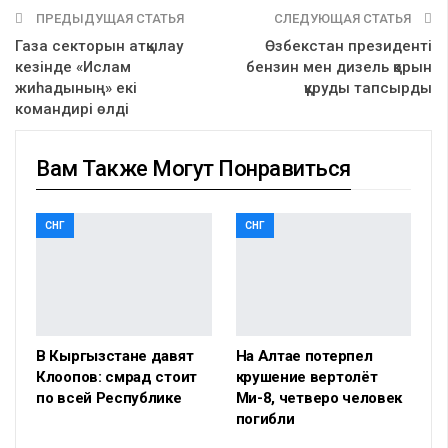
ПРЕДЫДУЩАЯ СТАТЬЯ
СЛЕДУЮЩАЯ СТАТЬЯ
Газа секторын атқылау
Өзбекстан президенті
кезінде «Ислам
бензин мен дизель қорын
жиһадының» екі
құруды тапсырды
командирі өлді
Вам Также Могут Понравиться
СНГ
СНГ
В Кыргызстане давят
На Алтае потерпел
Клоопов: смрад стоит
крушение вертолёт
по всей Республике
Ми-8, четверо человек
погибли