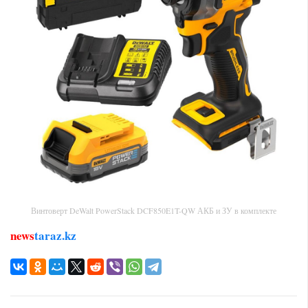
Винтоверт DeWalt PowerStack DCF850E1T-QW АКБ и ЗУ в комплекте
news
taraz.kz