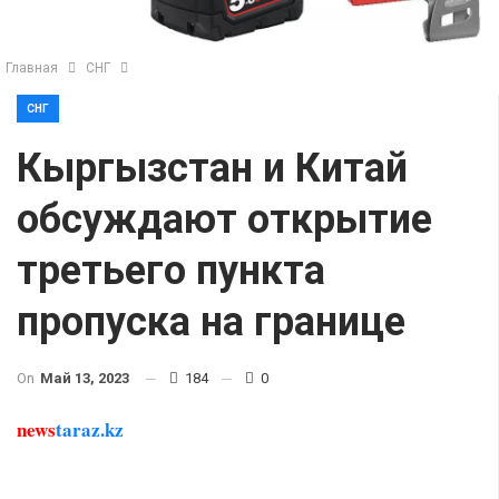
Главная
СНГ
СНГ
Кыргызстан и Китай
обсуждают открытие
третьего пункта
пропуска на границе
On
Май 13, 2023
184
0
news
taraz.kz