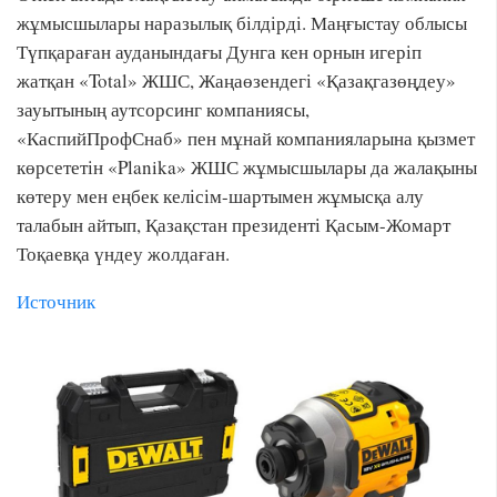
жұмысшылары наразылық білдірді. Маңғыстау облысы
Түпқараған ауданындағы Дунга кен орнын игеріп
жатқан «Total» ЖШС, Жаңаөзендегі «Қазақгазөңдеу»
зауытының аутсорсинг компаниясы,
«КаспийПрофСнаб» пен мұнай компанияларына қызмет
көрсететін «Planika» ЖШС жұмысшылары да жалақыны
көтеру мен еңбек келісім-шартымен жұмысқа алу
талабын айтып, Қазақстан президенті Қасым-Жомарт
Тоқаевқа үндеу жолдаған.
Источник