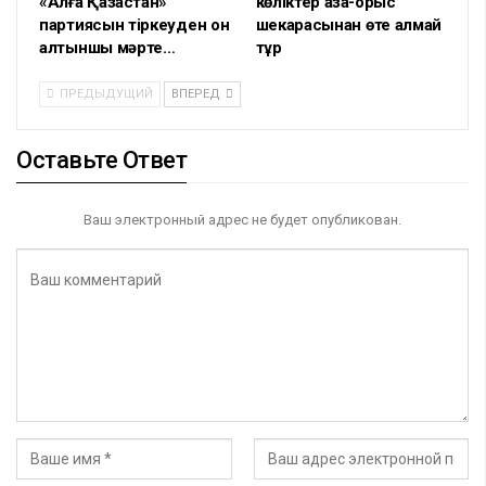
«Алға Қазақстан»
көліктер қазақ-орыс
партиясын тіркеуден он
шекарасынан өте алмай
алтыншы мәрте…
тұр
ПРЕДЫДУЩИЙ
ВПЕРЕД
Оставьте Ответ
Ваш электронный адрес не будет опубликован.