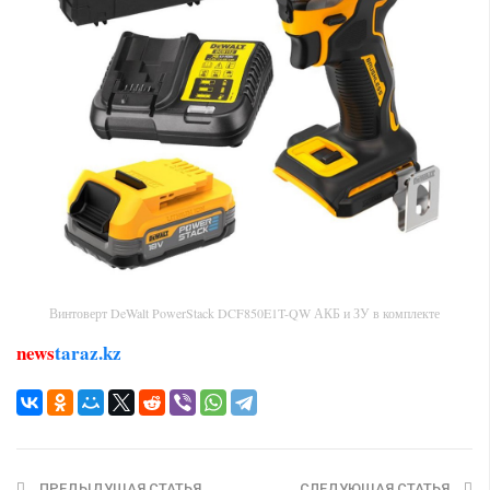
Винтоверт DeWalt PowerStack DCF850E1T-QW АКБ и ЗУ в комплекте
news
taraz.kz
ПРЕДЫДУЩАЯ СТАТЬЯ
СЛЕДУЮЩАЯ СТАТЬЯ