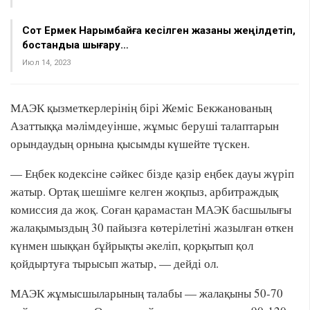
Сот Ермек Нарымбайға кесілген жазаны жеңілдетіп,
бостандыққа шығару…
Июл 14, 2023
МАЭК қызметкерлерінің бірі Жеміс Бекжанованың
Азаттыққа мәлімдеуінше, жұмыс беруші талаптарын
орындаудың орнына қысымды күшейте түскен.
— Еңбек кодексіне сәйкес бізде қазір еңбек дауы жүріп
жатыр. Ортақ шешімге келген жоқпыз, арбитраждық
комиссия да жоқ. Соған қарамастан МАЭК басшылығы
жалақымыздың 30 пайызға көтерілетіні жазылған өткен
күнмен шыққан бұйрықты әкеліп, қорқытып қол
қойдыртуға тырысып жатыр, — дейді ол.
МАЭК жұмысшыларының талабы — жалақыны 50-70