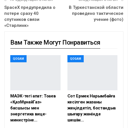
SpaceX предупредила о
В Туркестанской области
потере сразу 40
проведено тактическое
спутников связи
учение (фото)
«Старлинк»
Вам Также Могут Понравиться
QOGAM
QOGAM
МАЭК-тегі апат: Тоқаев
Сот Ермек Нарымбайға
«ҚазМұнайГаз»
кесілген жазаны
басшысы мен
жеңілдетіп, бостандыққа
энергетика вице-
шығару жөнінде
министріне…
шешім…