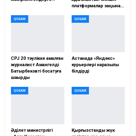
платформалар заңына…
QOGAM
QOGAM
CPJ 20 тәулікке қамалған
Астанада «Яндекс»
журналист Амангелді
курьерлері наразылық
Батырбековті босатуға
білдірді
шақырды
QOGAM
QOGAM
Әділет министрлігі
Қырғызстандық жүк