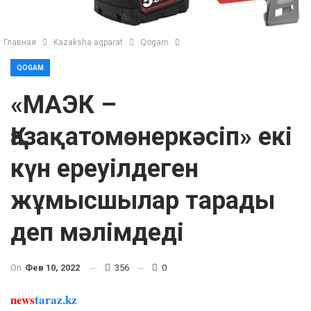
Главная
Kazaksha aqparat
Qogam
QOGAM
«МАЭК –
Қазақатомөнеркәсіп» екі
күн ереуілдеген
жұмысшылар тарады
деп мәлімдеді
On
Фев 10, 2022
356
0
news
taraz.kz