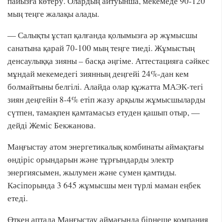
пайызға көтеру. Олардың айтуынша, мекемеде 90-120
мың теңге жалақы алады.
— Салықты ұстап қалғанда қолымызға әр жұмысшы
санатына қарай 70-100 мың теңге тиеді. Жұмыстың
денсаулыққа зияны – басқа әңгіме. Аттестацияға сәйкес
мұндай мекемедегі зиянның деңгейі 24%-дан кем
болмайтыны белгілі. Алайда олар құжатта МАЭК-тегі
зиян деңгейін 8-4% етіп жазу арқылы жұмысшыларды
сүтпен, тамақпен қамтамасыз етуден қашып отыр, —
дейді Жеміс Бекжанова.
Маңғыстау атом энергетикалық комбинаты аймақтағы
өндіріс орындарын және тұрғындарды электр
энергиясымен, жылумен және сумен қамтиды.
Кәсіпорында 3 645 жұмысшы мен түрлі маман еңбек
етеді.
Өткен аптада Маңғыстау аймағында бірнеше компания