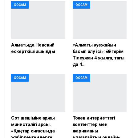
QOGAM
QOGAM
Алматыда Невский
«Алматы әуежайын
ескерткіші ашылды
басып алу ісі»: Әйгерім
Тілеужан 4 жылға, тағы
да 4…
QOGAM
QOGAM
Сот шешіміне қаржы
Тоқаев интернеттегі
министрлігі қарсы.
контенттер мен
«Қаңтар оқиғасында
жарнаманы
жәбірленгендерге…
қадағалайтын онлайн-