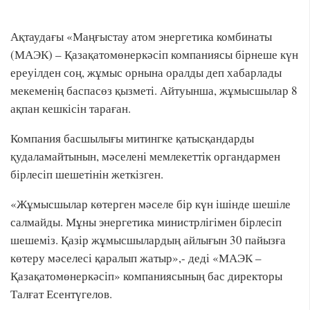
Ақтаудағы «Маңғыстау атом энергетика комбинаты
(МАЭК) – Қазақатомөнеркәсіп компаниясы бірнеше күн
ереуілден соң, жұмыс орнына оралды деп хабарлады
мекеменің баспасөз қызметі. Айтуынша, жұмысшылар 8
ақпан кешкісін тараған.
Компания басшылығы митингке қатысқандарды
қудаламайтынын, мәселені мемлекеттік органдармен
бірлесіп шешетінін жеткізген.
«Жұмысшылар көтерген мәселе бір күн ішінде шешіле
салмайды. Мұны энергетика министрлігімен бірлесіп
шешеміз. Қазір жұмысшылардың айлығын 30 пайызға
көтеру мәселесі қаралып жатыр»,- деді «МАЭК –
Қазақатомөнеркәсіп» компаниясының бас директоры
Талғат Есентүгелов.