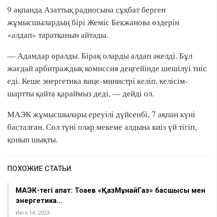
9 ақпанда Азаттық радиосына сұқбат берген
жұмысшылардың бірі Жеміс Бекжанова өздерін
«алдап» таратқанын айтады.
— Адамдар оралды. Бірақ оларды алдап әкелді. Бұл
жағдай арбитраждық комиссия деңгейінде шешілуі тиіс
еді. Кеше энергетика вице-министрі келіп, келісім-
шартты қайта қараймыз деді, — дейді ол.
МАЭК жұмысшылары ереуілі дүйсенбі, 7 ақпан күні
басталған. Сол түні олар мекеме алдына киіз үй тігіп,
қонып шықты.
ПОХОЖИЕ СТАТЬИ
МАЭК-тегі апат: Тоқаев «ҚазМұнайГаз» басшысы мен
энергетика…
Июл 14, 2023