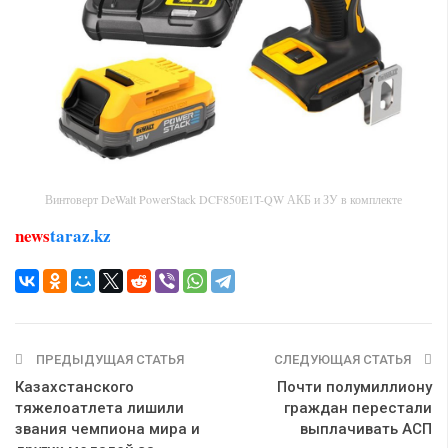
Винтоверт DeWalt PowerStack DCF850E1T-QW АКБ и ЗУ в комплекте
news
taraz.kz
ПРЕДЫДУЩАЯ СТАТЬЯ
СЛЕДУЮЩАЯ СТАТЬЯ
Казахстанского
Почти полумиллиону
тяжелоатлета лишили
граждан перестали
звания чемпиона мира и
выплачивать АСП