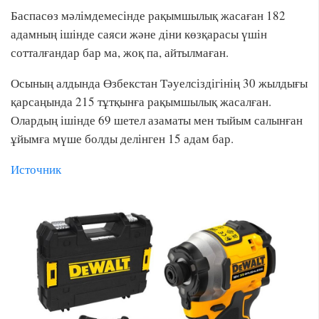
Баспасөз мәлімдемесінде рақымшылық жасаған 182
адамның ішінде саяси және діни көзқарасы үшін
сотталғандар бар ма, жоқ па, айтылмаған.
Осының алдында Өзбекстан Тәуелсіздігінің 30 жылдығы
қарсаңында 215 тұтқынға рақымшылық жасалған.
Олардың ішінде 69 шетел азаматы мен тыйым салынған
ұйымға мүше болды делінген 15 адам бар.
Источник