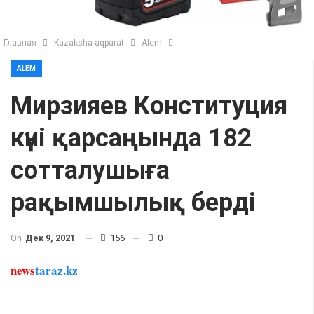
Главная
Kazaksha aqparat
Alem
ALEM
Мирзияев Конституция
күні қарсаңында 182
сотталушыға
рақымшылық берді
On
Дек 9, 2021
156
0
news
taraz.kz