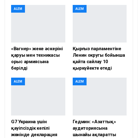
ALEM
ALEM
«Вагнер» жеке әскерінің
Қырғыз парламентіне
қаруы мен техникасы
Ленин округы бойынша
орыс армиясына
қайта сайлау 10
берілді
қыркүйекте өтеді
ALEM
ALEM
G7 Украина үшін
Гедмин: «Азаттық»
қауіпсіздік кепілі
аудиториясына
жөнінде декларация
шынайы ақпаратты