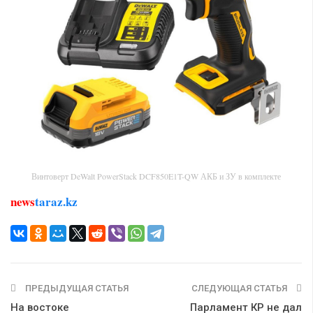
Винтоверт DeWalt PowerStack DCF850E1T-QW АКБ и ЗУ в комплекте
news
taraz.kz
ПРЕДЫДУЩАЯ СТАТЬЯ
СЛЕДУЮЩАЯ СТАТЬЯ
На востоке
Парламент КР не дал