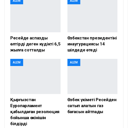
ALEM
ALEM
Ресейде аспазды
Өзбекстан президентінің
өлтірді деген күдікті 6,5
инаугурациясы 14
жылға сотталды
шілдеде өтеді
ALEM
ALEM
Қырғызстан
Өзбек үкіметі Ресейден
Еуропарламент
сатып алатын газ
қабылдаған резолюция
бағасын айтпады
бойынша өкінішін
білдірді