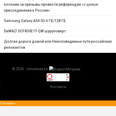
колонии за призывы провести референдум «с целью
присоединения к России»
Samsung Galaxy A54 5G 6 ГБ/128 ГБ
DeWALT DCF850E1T-QW шуруповерт
Долгая дорога домой или Неисповедимые пути российских
релокантов
© 2026 - newstaraz.kz.
Контакты
Translate »