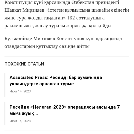
Конституция күні қарсаңында Өзбекстан президенті
Шавкат Мирзияев «істеген қылмысына шынайы өкінетін
және тура жолды таңдаған» 182 сотталушыға
рақымшылық жасау туралы жарлыққа қол қойды.
Бұл жөнінде Мирзияев Конституция күні қарсаңында
отандастарын құттықтау сөзінде айтты.
ПОХОЖИЕ СТАТЬИ
Associated Press: Ресейдің бар аумағында
украиндерге арналған түрме…
Июл 14, 2023
Ресейде «Нелегал-2023» операциясы аясында 7
мыңға жуық…
Июл 14, 2023