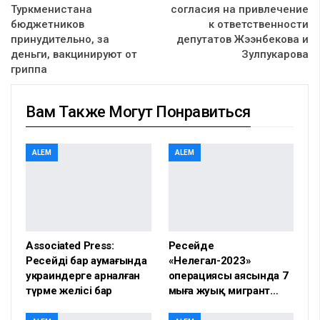
Туркменистана
согласия на привлечение
бюджетников
к ответственности
принудительно, за
депутатов Жээнбекова и
деньги, вакцинируют от
Зулпукарова
гриппа
Вам Также Могут Понравиться
ALEM
ALEM
Associated Press:
Ресейде
Ресейдің бар аумағында
«Нелегал-2023»
украиндерге арналған
операциясы аясында 7
түрме желісі бар
мыңға жуық мигрант…