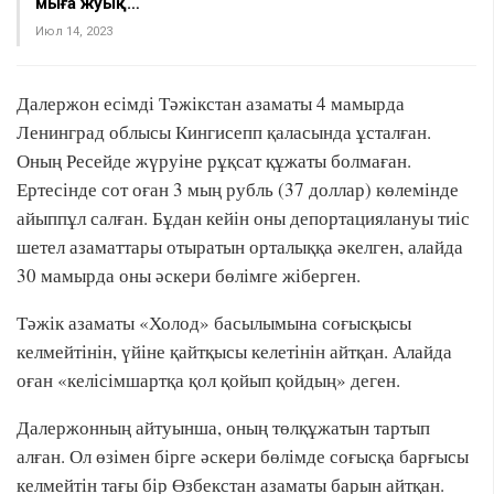
мыңға жуық…
Июл 14, 2023
Далержон есімді Тәжікстан азаматы 4 мамырда
Ленинград облысы Кингисепп қаласында ұсталған.
Оның Ресейде жүруіне рұқсат құжаты болмаған.
Ертесінде сот оған 3 мың рубль (37 доллар) көлемінде
айыппұл салған. Бұдан кейін оны депортациялануы тиіс
шетел азаматтары отыратын орталыққа әкелген, алайда
30 мамырда оны әскери бөлімге жіберген.
Тәжік азаматы «Холод» басылымына соғысқысы
келмейтінін, үйіне қайтқысы келетінін айтқан. Алайда
оған «келісімшартқа қол қойып қойдың» деген.
Далержонның айтуынша, оның төлқұжатын тартып
алған. Ол өзімен бірге әскери бөлімде соғысқа барғысы
келмейтін тағы бір Өзбекстан азаматы барын айтқан.