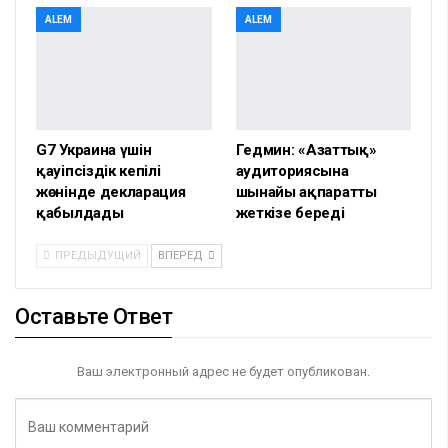
ALEM
ALEM
G7 Украина үшін
Гедмин: «Азаттық»
қауіпсіздік кепілі
аудиториясына
жөнінде декларация
шынайы ақпаратты
қабылдады
жеткізе береді
ПРЕДЫДУЩИЙ
ВПЕРЕД
Оставьте Ответ
Ваш электронный адрес не будет опубликован.