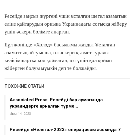
Ресейде заңсыз жүргені үшін ұсталған шетел азаматын
еліне қайтарудың орнына Украинадағы соғысқа жіберу
үшін әскери бөлімге апарған.
Бұл жөнінде «Холод» басылымы жазды. Ұсталған
азаматтың айтуынша, ол әскери қызмет туралы
келісімшартқа қол қоймаған, өзі үшін қол қойып
жіберген болуы мүмкін деп те болжайды.
ПОХОЖИЕ СТАТЬИ
Associated Press: Ресейдің бар аумағында
украиндерге арналған түрме…
Июл 14, 2023
Ресейде «Нелегал-2023» операциясы аясында 7