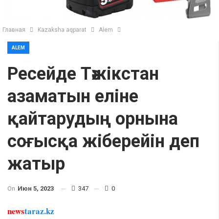
Главная
Kazaksha aqparat
Alem
ALEM
Ресейде Тәжікстан
азаматын еліне
қайтарудың орнына
соғысқа жіберейін деп
жатыр
On
Июн 5, 2023
347
0
news
taraz.kz