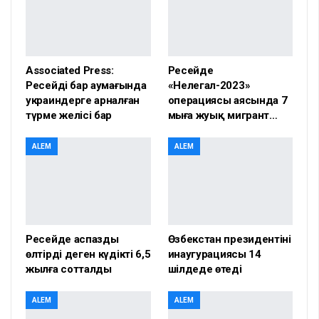
Associated Press:
Ресейде
Ресейдің бар аумағында
«Нелегал-2023»
украиндерге арналған
операциясы аясында 7
түрме желісі бар
мыңға жуық мигрант…
ALEM
ALEM
Ресейде аспазды
Өзбекстан президентінің
өлтірді деген күдікті 6,5
инаугурациясы 14
жылға сотталды
шілдеде өтеді
ALEM
ALEM