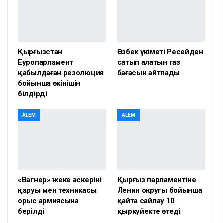
Қырғызстан
Өзбек үкіметі Ресейден
Еуропарламент
сатып алатын газ
қабылдаған резолюция
бағасын айтпады
бойынша өкінішін
білдірді
ALEM
ALEM
«Вагнер» жеке әскерінің
Қырғыз парламентіне
қаруы мен техникасы
Ленин округы бойынша
орыс армиясына
қайта сайлау 10
берілді
қыркүйекте өтеді