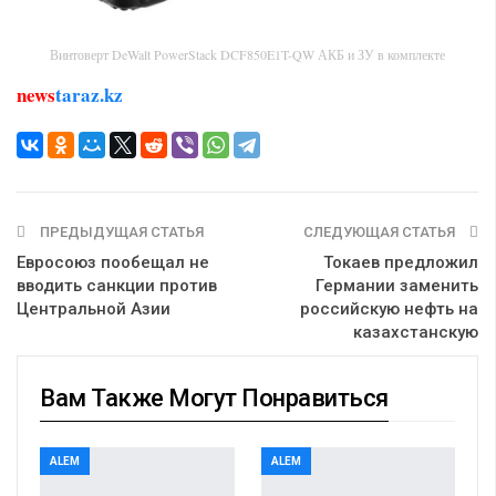
Винтоверт DeWalt PowerStack DCF850E1T-QW АКБ и ЗУ в комплекте
news
taraz.kz
ПРЕДЫДУЩАЯ СТАТЬЯ
СЛЕДУЮЩАЯ СТАТЬЯ
Евросоюз пообещал не
Токаев предложил
вводить санкции против
Германии заменить
Центральной Азии
российскую нефть на
казахстанскую
Вам Также Могут Понравиться
ALEM
ALEM