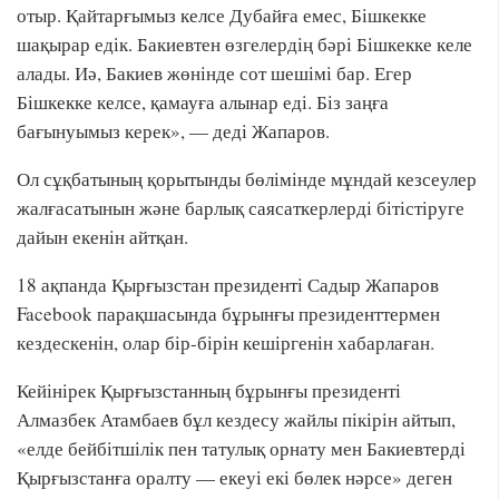
отыр. Қайтарғымыз келсе Дубайға емес, Бішкекке
шақырар едік. Бакиевтен өзгелердің бәрі Бішкекке келе
алады. Иә, Бакиев жөнінде сот шешімі бар. Егер
Бішкекке келсе, қамауға алынар еді. Біз заңға
бағынуымыз керек», — деді Жапаров.
Ол сұқбатының қорытынды бөлімінде мұндай кезсеулер
жалғасатынын және барлық саясаткерлерді бітістіруге
дайын екенін айтқан.
18 ақпанда Қырғызстан президенті Садыр Жапаров
Facebook парақшасында бұрынғы президенттермен
кездескенін, олар бір-бірін кешіргенін хабарлаған.
Кейінірек Қырғызстанның бұрынғы президенті
Алмазбек Атамбаев бұл кездесу жайлы пікірін айтып,
«елде бейбітшілік пен татулық орнату мен Бакиевтерді
Қырғызстанға оралту — екеуі екі бөлек нәрсе» деген