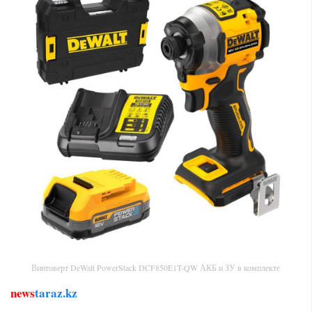
Винтоверт DeWalt PowerStack DCF850E1T-QW АКБ и ЗУ в комплекте
news
taraz.kz