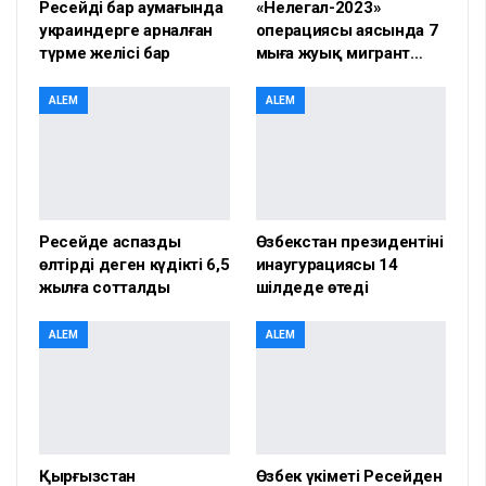
Ресейдің бар аумағында
«Нелегал-2023»
украиндерге арналған
операциясы аясында 7
түрме желісі бар
мыңға жуық мигрант…
ALEM
ALEM
Ресейде аспазды
Өзбекстан президентінің
өлтірді деген күдікті 6,5
инаугурациясы 14
жылға сотталды
шілдеде өтеді
ALEM
ALEM
Қырғызстан
Өзбек үкіметі Ресейден