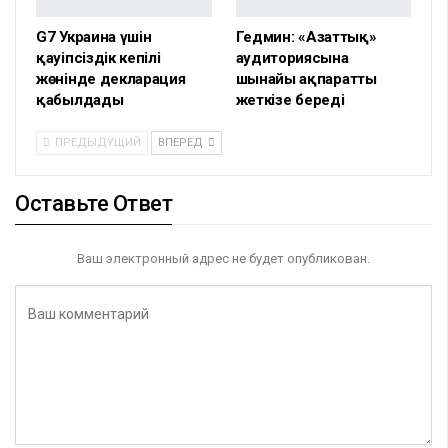
G7 Украина үшін
Гедмин: «Азаттық»
қауіпсіздік кепілі
аудиториясына
жөнінде декларация
шынайы ақпаратты
қабылдады
жеткізе береді
ПРЕДЫДУЩИЙ
ВПЕРЕД
Оставьте Ответ
Ваш электронный адрес не будет опубликован.