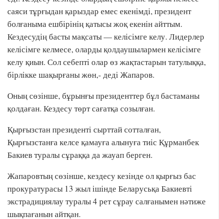
саяси тұрғыдан қарыздар емес екенімді, президент
болғаныма ешбірінің қатысы жоқ екенін айттым.
Кездесудің басты мақсаты — келісімге келу. Лидерлер
келісімге келмесе, оларды қолдаушылармен келісімге
келу қиын. Сол себепті олар өз жақтастарын татулыққа,
бірлікке шақырғаны жөн,- деді Жапаров.
Оның сөзінше, бұрынғы президенттер бұл бастаманы
қолдаған. Кездесу төрт сағатқа созылған.
Қырғызстан президенті сырттай сотталған,
Қырғызстанға келсе қамауға алынуға тиіс Құрманбек
Бакиев туралы сұраққа да жауап берген.
Жапаровтың сөзінше, кездесу кезінде ол қырғыз бас
прокуратурасы 13 жыл ішінде Беларусьқа Бакиевті
экстрадициялау туралы 4 рет сұрау салғанымен нәтиже
шықпағанын айтқан.