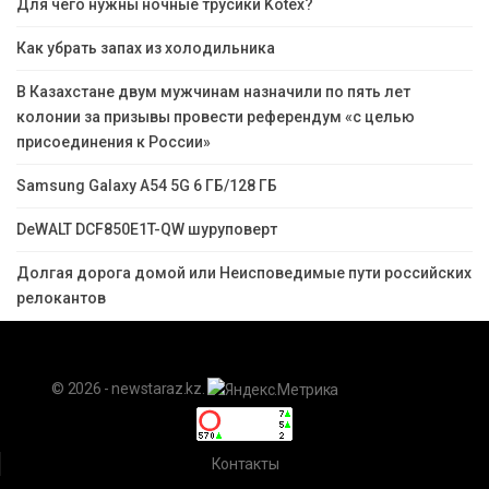
Для чего нужны ночные трусики Kotex?
Как убрать запах из холодильника
В Казахстане двум мужчинам назначили по пять лет
колонии за призывы провести референдум «с целью
присоединения к России»
Samsung Galaxy A54 5G 6 ГБ/128 ГБ
DeWALT DCF850E1T-QW шуруповерт
Долгая дорога домой или Неисповедимые пути российских
релокантов
© 2026 - newstaraz.kz.
Контакты