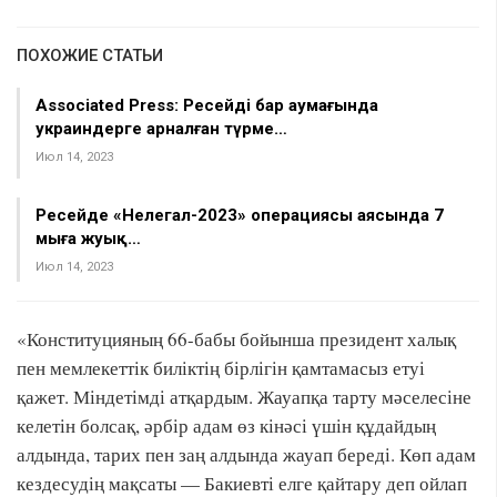
ПОХОЖИЕ СТАТЬИ
Associated Press: Ресейдің бар аумағында
украиндерге арналған түрме…
Июл 14, 2023
Ресейде «Нелегал-2023» операциясы аясында 7
мыңға жуық…
Июл 14, 2023
«Конституцияның 66-бабы бойынша президент халық
пен мемлекеттік биліктің бірлігін қамтамасыз етуі
қажет. Міндетімді атқардым. Жауапқа тарту мәселесіне
келетін болсақ, әрбір адам өз кінәсі үшін құдайдың
алдында, тарих пен заң алдында жауап береді. Көп адам
кездесудің мақсаты — Бакиевті елге қайтару деп ойлап