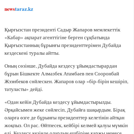
news
taraz.kz
Қырғызстан президенті Садыр Жапаров мемлекеттік
«Кабар» ақпарат агенттігіне берген сұқбатында
Қырғызстанның бұрынғы президенттерімен Дубайда
кездескені туралы айтты.
Оның сөзінше, Дубайда кездесу ұйымдастырардан
бұрын Бішкекте Алмазбек Атамбаев пен Сооронбай
Жээнбеков сөйлескен. Жапаров олар «бір-бірін кешіріп,
татуласты» дейді.
«Одан кейін Дубайда кездесу ұйымдастырылды.
Әрқайсымен жеке сөйлесіп, Дубайға шақырдым. Бірақ
оларға өзге де бұрынғы президенттер келетінін айтқан
жоқпыз. Ол рас. Өйтпесек, кейбірі келмей қалуы мүмкін
еді. Кездесу кезінде олардың ешбіріне қаржы немесе