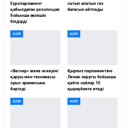
Еуропарламент
сатып алатын газ
қабылдаған резолюция
бағасын айтпады
бойынша өкінішін
білдірді
ALEM
ALEM
«Вагнер» жеке әскерінің
Қырғыз парламентіне
қаруы мен техникасы
Ленин округы бойынша
орыс армиясына
қайта сайлау 10
берілді
қыркүйекте өтеді
ALEM
ALEM