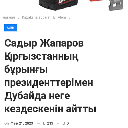
Главная
Kazaksha aqparat
Alem
ALEM
Садыр Жапаров
Қырғызстанның
бұрынғы
президенттерімен
Дубайда неге
кездескенін айтты
On
Фев 21, 2023
213
0